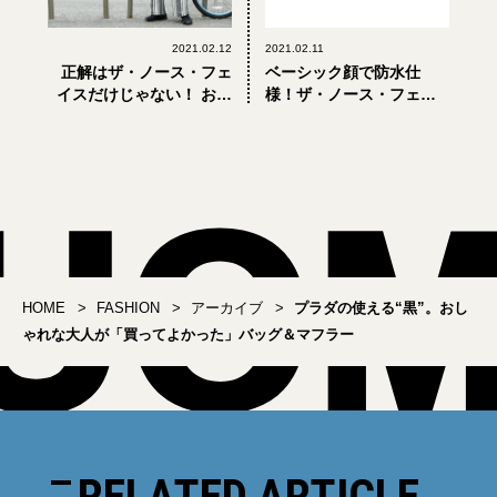
2021.02.12
2021.02.11
正解はザ・ノース・フェ
ベーシック顔で防水仕
イスだけじゃない！ おし
様！ザ・ノース・フェイ
ゃれな大人がこの冬選ん
スの「Shuttle WP」が欲
だダウン３選
しい
HOME
FASHION
アーカイブ
プラダの使える“黒”。おし
ゃれな大人が「買ってよかった」バッグ＆マフラー
RELATED ARTICLE