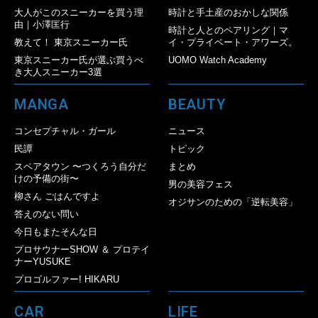
大人がこのスニーカーを買う理
時計と手土産のおかしな関係
由｜小澤匡行
時計と人とのペアリング｜マ
教えて！ 東京スニーカー氏
イ・プライベート・アワーズ。
東京スニーカー氏が選ぶ買うべ
UOMO Watch Academy
き大人スニーカー3選
MANGA
BEAUTY
コンセプチャル・ガール
ニュース
民譚
トピック
スペアタウン 〜つくろう自分だ
まとめ
けの予備の街〜
男の美容フェス
柳さん ごはんですよ
オジサンのための「逆転美容」
答えのない問い
今日もまたそんな日
プロサウナーSHOW ＆ プロテイ
ナーYUSUKE
プロゴルファー! HIKARU
CAR
LIFE