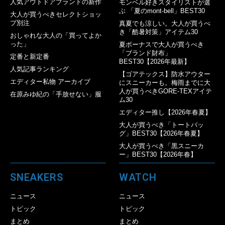
人気アウトドアブランドの新作
モンベル好きスタイリストが選
ぶ 「夏のmont-bell」BEST30
大人が買うべきセレクトショッ
プ別注
真夏でも涼しい。大人が買うべ
き「酷暑対策」アイテム30
おしゃれな大人の「買ってよか
った」
夏ボーナスで大人が買うべき
「ブランド財布」
定番と新定番
BEST30【2026年最新】
人気記事ランキング
【ゴアテックス】防水アウター
エディター私物 アーカイブ
にスニーカーも。梅雨までに大
人が買うべきGORE-TEXアイテ
在原みゆ紀の「手放せない」服
ム30
エディター推し【2026年春夏】
大人が買うべき「トートバッ
グ」BEST30【2026年春夏】
大人が買うべき「黒スニーカ
ー」BEST30【2026年春】
SNEAKERS
WATCH
ニュース
ニュース
トピック
トピック
まとめ
まとめ