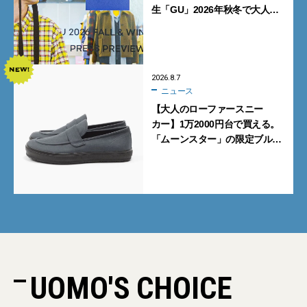
生「GU」2026年秋冬で大人メ
ンズが買うべき12選！【試着ル
ポ前編】
2026.8.7
ニュース
【大人のローファースニー
カー】1万2000円台で買える。
「ムーンスター」の限定ブルー
グレーを見逃すな
UOMO'S CHOICE