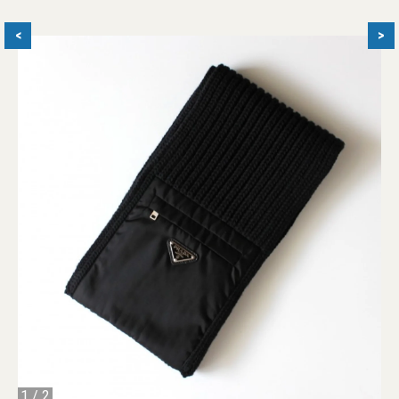
<
>
1
/
2