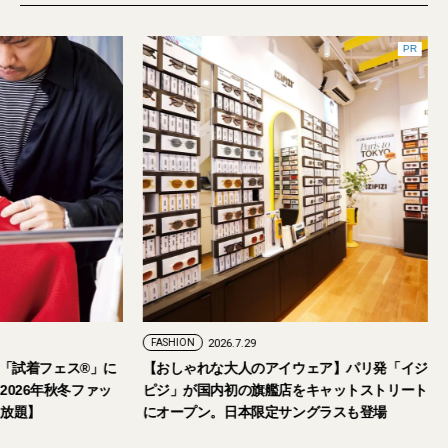
FASHION
2026.7.24
FASHION
2026.7.29
2026年9月5日・6日開催。「試着フェス®︎」に
【おしゃれな大人の
読者の皆さまをご招待。【2026年秋冬ファッ
ピジ」が国内初の旗
ション＆美容アイテム試し放題】
にオープン。日本限