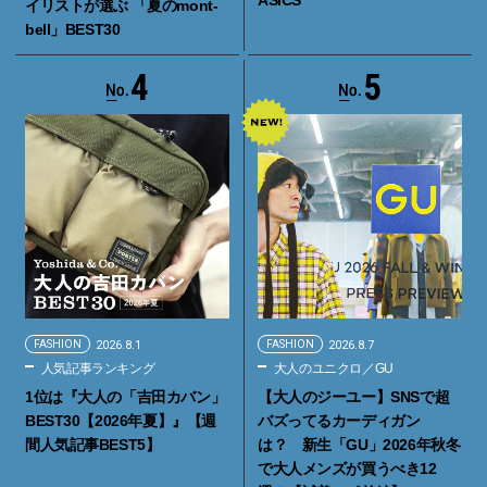
イリストが選ぶ 「夏のmont-
bell」BEST30
4
5
FASHION
2026.8.1
FASHION
2026.8.7
人気記事ランキング
大人のユニクロ／GU
1位は『大人の「吉田カバン」
【大人のジーユー】SNSで超
BEST30【2026年夏】』【週
バズってるカーディガン
間人気記事BEST5】
は？ 新生「GU」2026年秋冬
で大人メンズが買うべき12