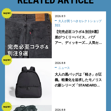
2026.8.9
大人が買うべきセレクトショップ
別注
【完売必至コラボ＆別注9選】
差がつくリーバイス、バブ
アー、ディッキーズ... 人気セレ
クトショップの自信作をチェッ
ク！
2026.8.8
ニュース
大人の黒バッグは「軽さ」が正
義。軽量化を追求したモノリス
の新シリーズ「STANDARD
Neutral」が快適すぎる！
2026.8.8