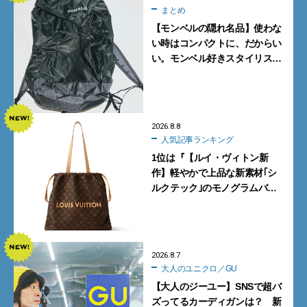
まとめ
【モンベルの隠れ名品】使わな
い時はコンパクトに、だからい
い。モンベル好きスタイリスト
がすすめる「たためるバッグ」
4選
2026.8.8
人気記事ランキング
1位は『【ルイ・ヴィトン新
作】軽やかで上品な新素材｢シ
ルクテック｣のモノグラムバッ
グ10型を全部見せ』【週間人気
記事BEST5】
2026.8.7
大人のユニクロ／GU
【大人のジーユー】SNSで超バ
ズってるカーディガンは？ 新