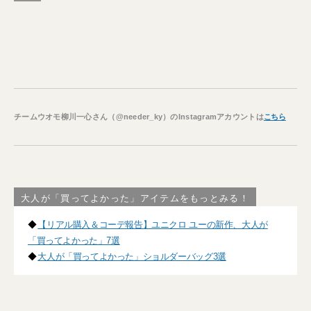
チームウオモ柳川一心さん（@needer_ky）のInstagramアカウントは
こちら
大人が「買ってよかった」アイテムをもっとみる！
◆
【リアル購入＆コーデ報告】ユニクロ ユーの新作、大人が
「買ってよかった」7選
◆
大人が「買ってよかった」ショルダーバッグ3選