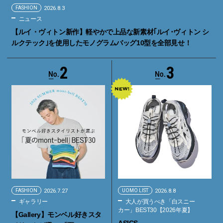
FASHION
2026.8.3
ニュース
【ルイ・ヴィトン新作】軽やかで上品な新素材｢ルイ･ヴィトン シ
ルクテック｣を使用したモノグラムバッグ10型を全部見せ！
2
3
FASHION
2026.7.27
UOMO LIST
2026.8.8
ギャラリー
大人が買うべき「白スニー
カー」BEST30【2026年夏】
【Gallery】モンベル好きスタ
ASICS