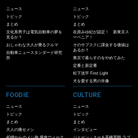
ニュース
ニュース
トピック
トピック
まとめ
まとめ
文化系男子は電気自動車の夢を
在原みゆ紀が認定！ 新東京ス
見るか？
ーベニア！
おしゃれな大人が乗るクルマ
そのサブスクに課金する価値は
あるか？
自動車ニュースタンダード研究
所
東京で暮らすのをやめてみた
定番と新定番
松下洸平 First Light
犬を愛する男の肖像
FOODIE
CULTURE
ニュース
ニュース
トピック
トピック
まとめ
まとめ
大人の痩せメシ
インタビュー
40歳からのメシ旅 爆食ウィーク
ジェーン・スー＆高橋芳朗 ラブ