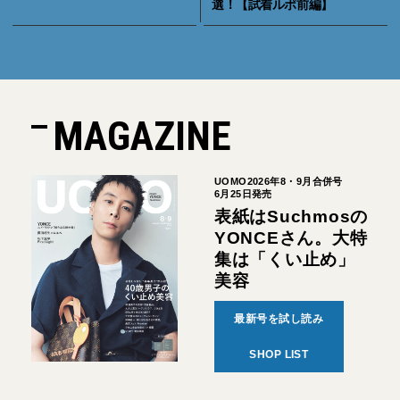
選！【試着ルポ前編】
MAGAZINE
UOMO2026年8・9月合併号
6月25日発売
表紙はSuchmosの
YONCEさん。大特
集は「くい止め」
美容
最新号を試し読み
SHOP LIST