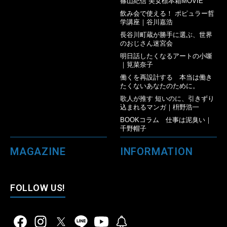
篠山紀信 美女標本箱MOVIE
飲み会で使える！ ポピュラー哲
学講座｜谷川嘉浩
長谷川町蔵が勝手に選ぶ、世界
のおじさん迷宮会
明日話したくなるアートの小噺
｜筧菜奈子
働くを再設計する 本当は働き
たくないあなたのために。
歌人が推す 短いのに、引きずり
込まれるマンガ｜枡野浩一
BOOKコラム 仕事は泥臭い｜
千野帽子
MAGAZINE
INFORMATION
FOLLOW US!