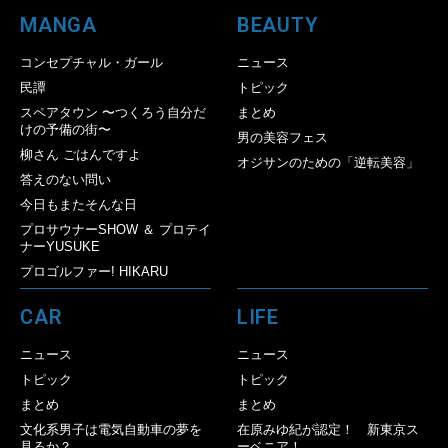
MANGA
BEAUTY
コンセプチャル・ガール
ニュース
民譚
トピック
スペアタウン 〜つくろう自分だ
まとめ
けの予備の街〜
男の美容フェス
柳さん ごはんですよ
オジサンのための「逆転美容」
答えのない問い
今日もまたそんな日
プロサウナーSHOW ＆ プロテイ
ナーYUSUKE
プロゴルファー! HIKARU
CAR
LIFE
ニュース
ニュース
トピック
トピック
まとめ
まとめ
文化系男子は電気自動車の夢を
在原みゆ紀が認定！ 新東京ス
見るか？
ーベニア！