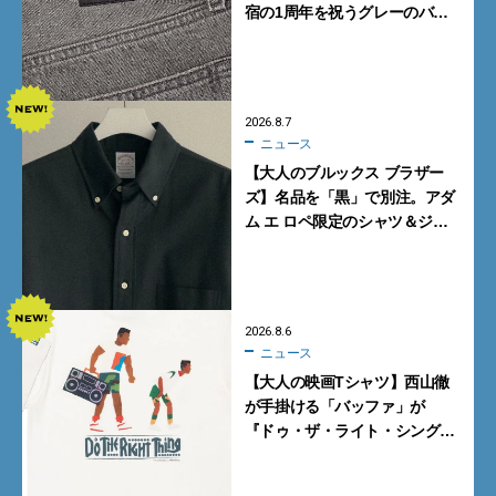
宿の1周年を祝うグレーのバ
ギーデニムが数量限定発売
2026.8.7
ニュース
【大人のブルックス ブラザー
ズ】名品を「黒」で別注。アダ
ム エ ロペ限定のシャツ＆ジャ
ケットが買い！
2026.8.6
ニュース
【大人の映画Tシャツ】西山徹
が手掛ける「バッファ」が
『ドゥ・ザ・ライト・シング』
とコラボ！【8月8日発売】