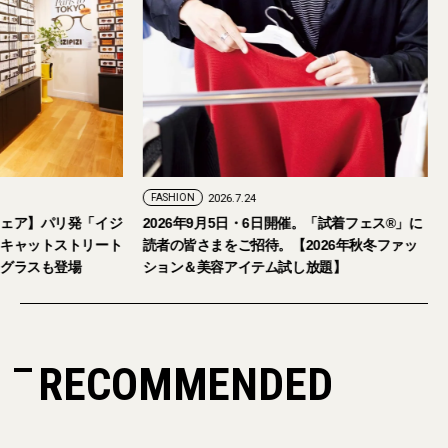
N
2026.7.29
FASHION
2026.7.24
ゃれな大人のアイウェア】パリ発「イジ
2026年9月5日・6日開催。「
が国内初の旗艦店をキャットストリート
読者の皆さまをご招待。【202
プン。日本限定サングラスも登場
ション＆美容アイテム試し放
RECOMMENDED