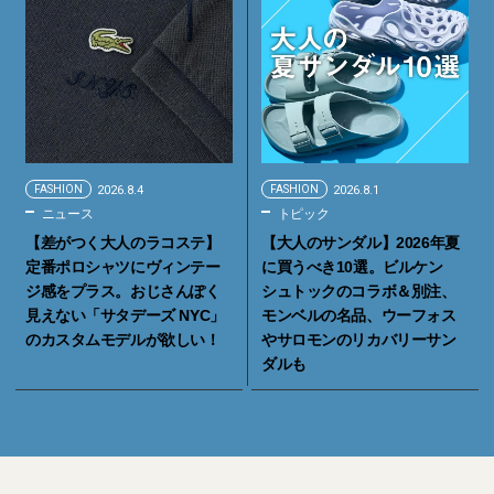
FASHION
2026.8.4
FASHION
2026.8.1
ニュース
トピック
【差がつく大人のラコステ】
【大人のサンダル】2026年夏
定番ポロシャツにヴィンテー
に買うべき10選。ビルケン
ジ感をプラス。おじさんぽく
シュトックのコラボ＆別注、
見えない「サタデーズ NYC」
モンベルの名品、ウーフォス
のカスタムモデルが欲しい！
やサロモンのリカバリーサン
ダルも