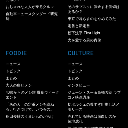
おしゃれな大人が乗るクルマ
そのサブスクに課金する価値は
あるか？
自動車ニュースタンダード研究
所
東京で暮らすのをやめてみた
定番と新定番
松下洸平 First Light
犬を愛する男の肖像
FOODIE
CULTURE
ニュース
ニュース
トピック
トピック
まとめ
まとめ
大人の痩せメシ
インタビュー
40歳からのメシ旅 爆食ウィーク
ジェーン・スー＆高橋芳朗 ラブ
エンド
コメ映画講座
「あの人」の定番メシを訪ね
掟ポルシェの尊すぎ!! 推し活メ
る。行きつけで、いつもの。
モリーズ
稲田俊輔のうまいものだらけ
売れている映画は面白いのか｜
菊地成孔