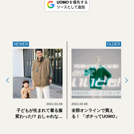
NEWER
OLDER
2021.02.06
2021.02.06
子どもが生まれて着る服
全部オンラインで買え
変わった!? おしゃれな大
る！ 「ポチってUOMO」
人の親子コーデ4選