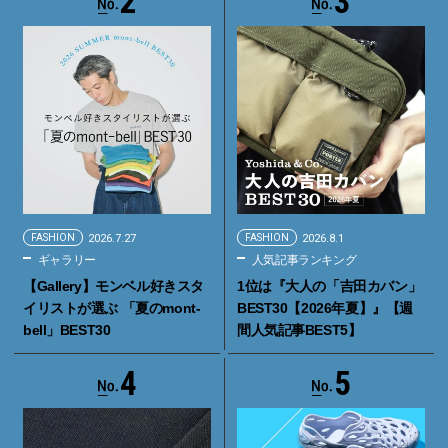
2
3
FASHION
2026.7.27
FASHION
2026.8.1
ギャラリー
人気記事ランキング
【Gallery】モンベル好きスタ
1位は『大人の「吉田カバン」
イリストが選ぶ 「夏のmont-
BEST30【2026年夏】』【週
bell」BEST30
間人気記事BEST5】
4
5