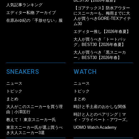
BEST30【2026年最新】
人気記事ランキング
【ゴアテックス】防水アウター
エディター私物 アーカイブ
にスニーカーも。梅雨までに大
人が買うべきGORE-TEXアイテ
在原みゆ紀の「手放せない」服
ム30
エディター推し【2026年春夏】
大人が買うべき「トートバッ
グ」BEST30【2026年春夏】
大人が買うべき「黒スニーカ
ー」BEST30【2026年春】
SNEAKERS
WATCH
ニュース
ニュース
トピック
トピック
まとめ
まとめ
大人がこのスニーカーを買う理
時計と手土産のおかしな関係
由｜小澤匡行
時計と人とのペアリング｜マ
教えて！ 東京スニーカー氏
イ・プライベート・アワーズ。
東京スニーカー氏が選ぶ買うべ
UOMO Watch Academy
き大人スニーカー3選