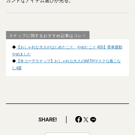
ガントなアイテム選びが光る。
スナップに関するおすすめ記事はコレ！
◆
【おしゃれな大人がはじめたこと、やめたこと #26】電車通勤
やめました
◆
【冬コーデスナップ】おしゃれな大人のWITHマスクな着こな
し4選
SHARE!