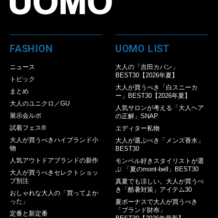
FASHION
UOMO LIST
ニュース
大人の「吉田カバン」
BEST30【2026年夏】
トピック
大人が買うべき「白スニーカ
まとめ
ー」BEST30【2026年夏】
大人のユニクロ／GU
人気サロンが考える「大人ヘア
展示会ルポ
の正解」SNAP
試着フェス®︎
エディター私物
大人が買うべきハイブランド小
大人が選ぶべき「メンズ香水」
物
BEST30
人気アウトドアブランドの新作
モンベル好きスタイリストが選
ぶ 「夏のmont-bell」BEST30
大人が買うべきセレクトショッ
プ別注
真夏でも涼しい。大人が買うべ
き「酷暑対策」アイテム30
おしゃれな大人の「買ってよか
った」
夏ボーナスで大人が買うべき
「ブランド財布」
定番と新定番