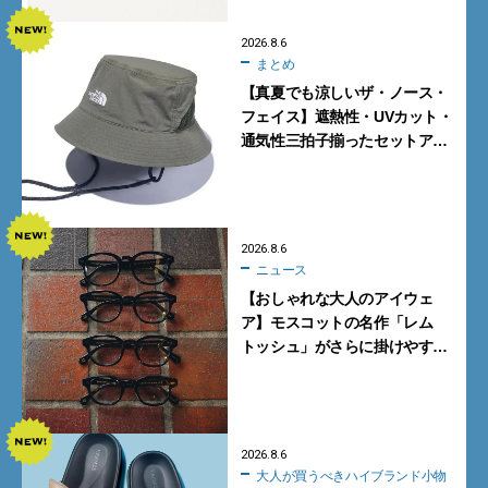
2026.8.6
まとめ
【真夏でも涼しいザ・ノース・
フェイス】遮熱性・UVカット・
通気性三拍子揃ったセットアッ
プに大注目。酷暑対策に大人が
買うべき3選
2026.8.6
ニュース
【おしゃれな大人のアイウェ
ア】モスコットの名作「レム
トッシュ」がさらに掛けやす
く。より多くの人にフィットす
る新モデルが秀逸すぎる
2026.8.6
大人が買うべきハイブランド小物