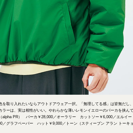
色を取り入れたいならアウトドアウェア一択。「無理してる感」は皆無だし
カラーは、実は相性がいい。やわらかな薄いレモンイエローのパーカを挟んで
ス（alpha PR） パーカ￥28,000／オーラリー カットソー￥6,000／エル
000／グラフペーパー ハット￥9,000／トーン（スティーブン アラン トーキ