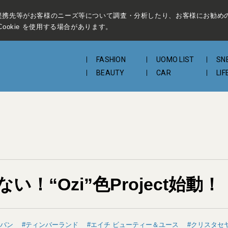
提携先等がお客様のニーズ等について調査・分析したり、お客様にお勧め
ookie を使用する場合があります。
FASHION
UOMO LIST
SN
BEAUTY
CAR
LIF
“Ozi”色Project始動！
バン
ティンバーランド
エイチ ビューティー＆ユース
クリスタセ