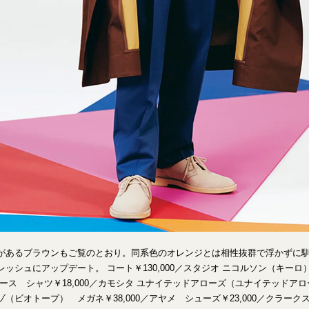
があるブラウンもご覧のとおり。同系色のオレンジとは相性抜群で浮かずに
ッシュにアップデート。 コート￥130,000／スタジオ ニコルソン（キーロ） 
ース シャツ￥18,000／カモシタ ユナイテッドアローズ（ユナイテッドア
ーゾ（ビオトープ） メガネ￥38,000／アヤメ シューズ￥23,000／クラー