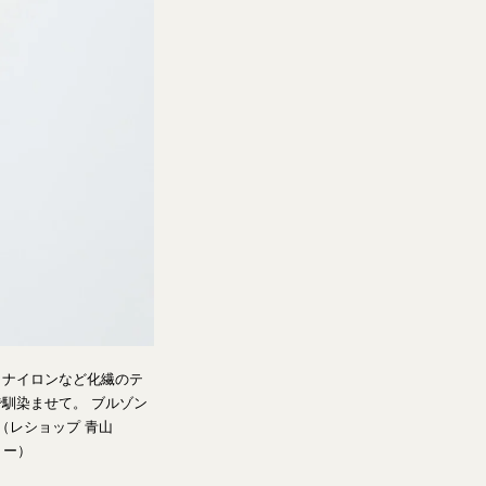
、ナイロンなど化繊のテ
馴染ませて。 ブルゾン
イー（レショップ 青山
ョー）