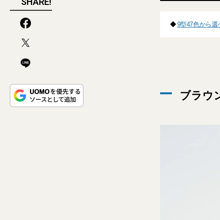
SHARE!
◆
9型47色から
ブラウ