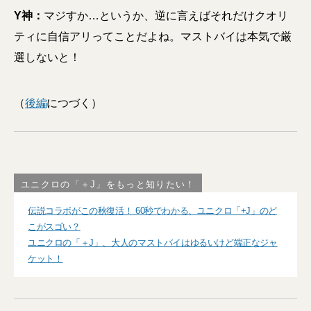
Y神：
マジすか…というか、逆に言えばそれだけクオリ
ティに自信アリってことだよね。マストバイは本気で厳
選しないと！
（
後編
につづく）
ユニクロの「＋J」をもっと知りたい！
伝説コラボがこの秋復活！ 60秒でわかる、ユニクロ「+J」のど
こがスゴい？
ユニクロの「＋J」、大人のマストバイはゆるいけど端正なジャ
ケット！