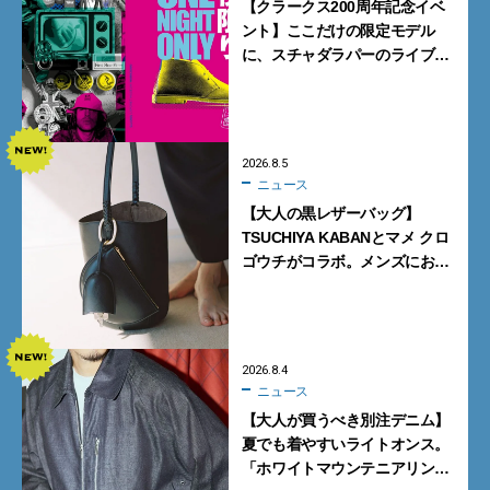
【クラークス200周年記念イベ
ント】ここだけの限定モデル
に、スチャダラパーのライブ
も。一夜限りの「CLARKS200
TOKYO」が原宿で開催
2026.8.5
ニュース
【大人の黒レザーバッグ】
TSUCHIYA KABANとマメ クロ
ゴウチがコラボ。メンズにおす
すめはアイコンバッグ
「Mayu」のラージサイズ
2026.8.4
ニュース
【大人が買うべき別注デニム】
夏でも着やすいライトオンス。
「ホワイトマウンテニアリン