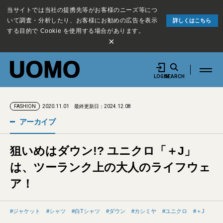
当サイトでは当社の提携先等がお客様のニーズ等につ
いて調査・分析したり、お客様にお勧めの広告を表示
詳しくはこちら
する目的で Cookie を使用する場合があります。
×
LOGIN
SEARCH
2020.11.01
最終更新日：2024.12.08
FASHION
アーカイブ
狙いめはダウン!? ユニクロ「＋J」
は、ツーランク上の大人のライフウェ
ア！
ジャケット
シャツ
白Tシャツ
ダウン
カシミヤ
ユニクロ
＋J