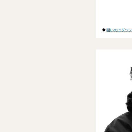
◆
狙いめはダウン