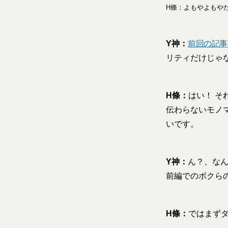
H條：よもやよもや
Y神：
前回の記事
リティだけじゃ
H條：
はい！ 
伝わらないモノマ
いです。
Y神：
ん？、な
前編でのボクら
H條：
ではまず