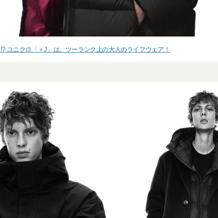
!? ユニクロ「＋J」は、ツーランク上の大人のライフウェア！