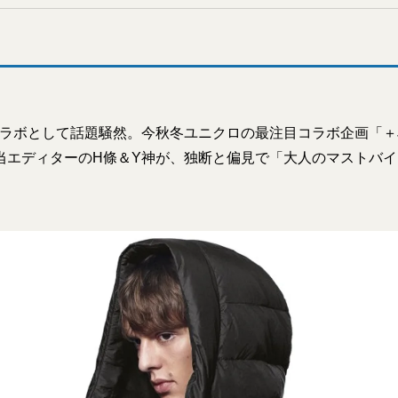
コラボとして話題騒然。今秋冬ユニクロの最注目コラボ企画「＋J
当エディターのH條＆Y神が、独断と偏見で「大人のマストバイ」