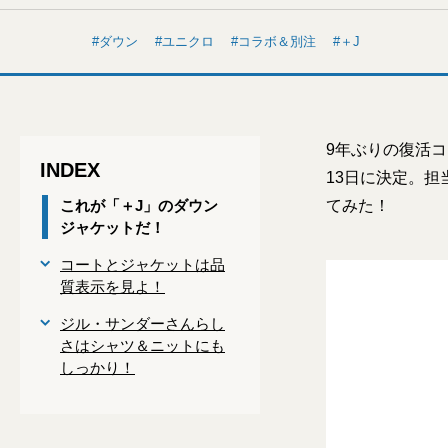
ダウン
ユニクロ
コラボ＆別注
＋J
9年ぶりの復活
INDEX
13日に決定。担
これが「＋J」のダウン
てみた！
ジャケットだ！
コートとジャケットは品
質表示を見よ！
ジル・サンダーさんらし
さはシャツ＆ニットにも
しっかり！