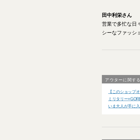
田中利栄さん
営業で多忙な日
シーなファッシ
アウターに関す
【このショップオ
ミリタリー×GO
いま大人が手に入