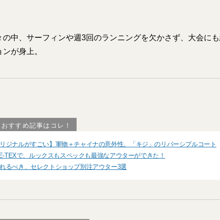
々の中、サーフィンや週3回のランニングを欠かさず、大会に
ョンが身上。
るおすすめ記事はコレ！
リジナルがすごい】軍物＋チャイナの意外性。「キジ」のリバーシブルコート
RE-TEXで、ルックスもスペックも最強なアウターができた！
れるべき、セレクトショップ別注アウター3選