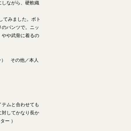
にしながら、硬軟織
してみました。ボト
リのパンツで。ニッ
、やや武骨に着るの
パン） その他／本人
イテムと合わせても
に対してかなり長か
ター ）