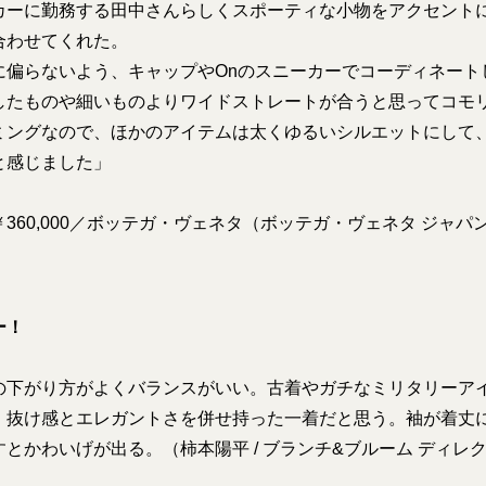
ーに勤務する田中さんらしくスポーティな小物をアクセント
合わせてくれた。
に偏らないよう、キャップやOnのスニーカーでコーディネート
したものや細いものよりワイドストレートが合うと思ってコモ
ミングなので、ほかのアイテムは太くゆるいシルエットにして
と感じました」
360,000／ボッテガ・ヴェネタ（ボッテガ・ヴェネタ ジャ
ー！
の下がり方がよくバランスがいい。古着やガチなミリタリーア
、抜け感とエレガントさを併せ持った一着だと思う。袖が着丈
とかわいげが出る。（柿本陽平 / ブランチ&ブルーム ディレク