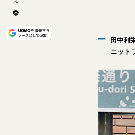
田中利栄
ニット