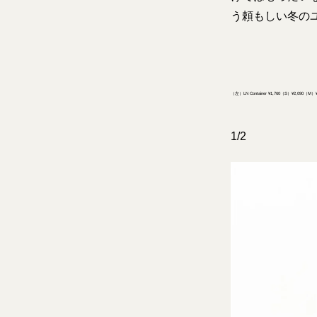
う頼もしい冬の
（左）LN Container ¥1,760（S）¥2,090（M
1/2