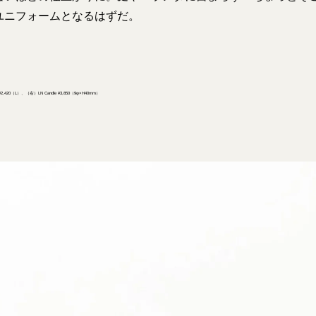
ユニフォームとなるはずだ。
）¥2,420（L）、（右）LN Candle ¥3,850（9φ×H40mm）