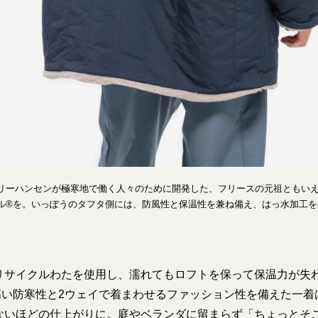
リーハンセンが極寒地で働く人々のために開発した、フリースの元祖ともい
ル®︎を。いっぽうのタフタ側には、防風性と保温性を兼ね備え、はっ水加工
。
リサイクルわたを使用し、濡れてもロフトを保って保温力が失
高い防寒性と2ウェイで着まわせるファッション性を備えた一着
ないほどの仕上がりに。庭やベランダに留まらず「ちょっとそ