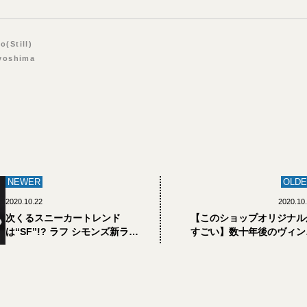
to(Still)
oyoshima
NEWER
OLDE
2020.10.22
2020.10
次くるスニーカートレンド
【このショップオリジナル
は“SF”!? ラフ シモンズ新ライ
すごい】数十年後のヴィン
ン「ランナー」はチェックし
ージ「OUAT」の3
た？