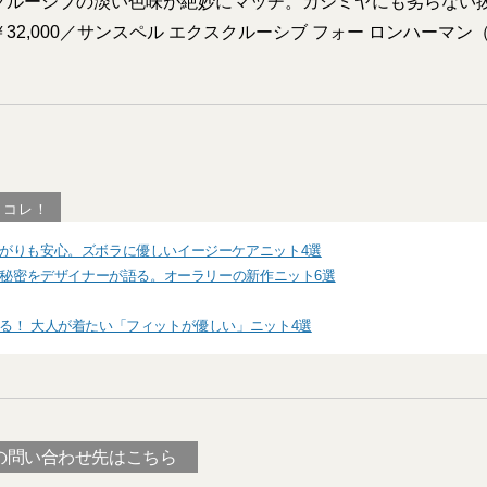
クルーシブの淡い色味が絶妙にマッチ。カシミヤにも劣らない
32,000／サンスペル エクスクルーシブ フォー ロンハーマ
はコレ！
がりも安心。ズボラに優しいイージーケアニット4選
1の秘密をデザイナーが語る。オーラリーの新作ニット6選
る！ 大人が着たい「フィットが優しい」ニット4選
の問い合わせ先はこちら