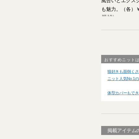
風合いとエクス
も魅力。（各）￥
SIZE
S, M, L
おすすめニット
猫好きも面倒くさ
ニット人気No.
体型カバーもでき
掲載アイテム