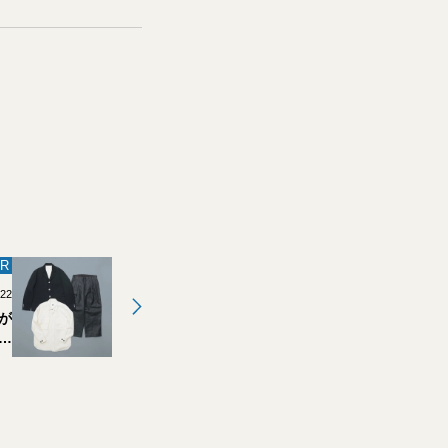
R
.22
が
テ
選