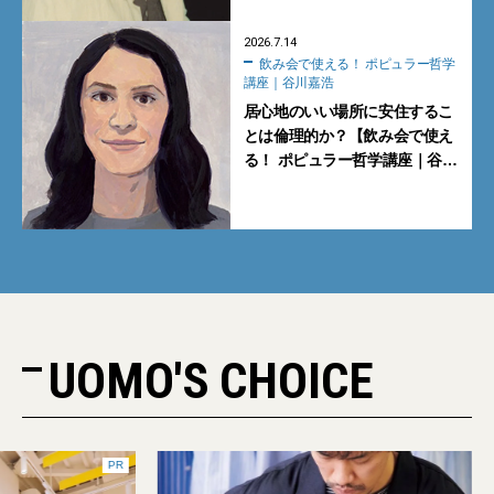
2026.7.14
飲み会で使える！ ポピュラー哲学
講座｜谷川嘉浩
居心地のいい場所に安住するこ
とは倫理的か？【飲み会で使え
る！ ポピュラー哲学講座｜谷川
嘉浩】
UOMO'S CHOICE
PR