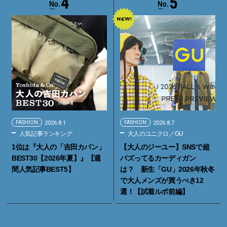
4
5
FASHION
2026.8.1
FASHION
2026.8.7
人気記事ランキング
大人のユニクロ／GU
1位は『大人の「吉田カバン」
【大人のジーユー】SNSで超
BEST30【2026年夏】』【週
バズってるカーディガン
間人気記事BEST5】
は？ 新生「GU」2026年秋冬
で大人メンズが買うべき12
選！【試着ルポ前編】