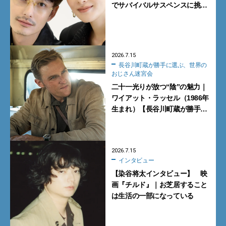
でサバイバルサスペンスに挑
戦。アクションに覚醒し新境
地！
2026.7.15
長谷川町蔵が勝手に選ぶ、世界の
おじさん迷宮会
二十一光りが放つ“陰”の魅力｜
ワイアット・ラッセル（1986年
生まれ）【長谷川町蔵が勝手に
選ぶ、世界のおじさん迷宮会】
2026.7.15
インタビュー
【染谷将太インタビュー】 映
画『チルド』｜お芝居すること
は生活の一部になっている