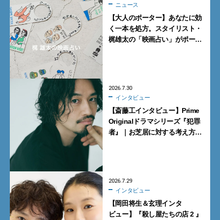
ニュース
【大人のポーター】あなたに効
く一本を処方。スタイリスト・
梶雄太の「映画占い」がポー
ター表参道で開催【8月1日・2
日】
2026.7.30
インタビュー
【斎藤工インタビュー】Prime
Originalドラマシリーズ『犯罪
者』｜お芝居に対する考え方が
いい意味で覆された
2026.7.29
インタビュー
【岡田将生＆玄理インタ
ビュー】『殺し屋たちの店 2 』