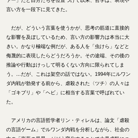
ァー」だと自分たちを位置づけて以来、哲学は、表現や
言い方を一段下に見てきた。
だが、どういう言葉を使うかが、思考の筋道に直接的
な影響を及ぼしているため、言い方の影響力は本当に大
きい。かなり極端な例だが、ある人を「虫けら」などと
侮蔑的に表現したらどうだろうか。その途端、その後の
推論や行動はけっして明るくない方向に限られてしま
う。…だが、これは架空の話ではない。1994年にルワン
ダ内戦が勃発する前から、虐殺された〈ツチ〉の人々は
「ゴキブリ」や「ヘビ」に相当する言葉で呼ばれてい
た。
アメリカの言語哲学者リン・ティレルは、論文「虐殺
の言語ゲーム」でルワンダ内戦を分析しながら、社会の