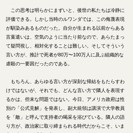
この思考は明らかにまずいと、後世の私たちは冷静に
評価できる。しかし当時のルワンダでは、この侮蔑表現
が馴染みあるものだった。自分が生まれる以前からある
言葉遣いは、空気のように当たり前なので、あらたまっ
て疑問視し、相対化することは難しい。そしてそういう
言い方が、推計で死者が80万〜100万人に及ぶ組織的な
虐殺の一要因だったのである。
もちろん、あらゆる言い方が深刻な帰結をもたらすわ
けではないが、それでも、どんな言い方で隣人を表現す
るかは、些末な問題ではない。今日、アメリカ政府は性
別の「公式見解」を発表し、副大統領は講演で大学教員
を「敵」と呼んで支持者の喝采を浴びている。隣人の語
り方が、政治家に取り締まられる時代だからこそ、いま