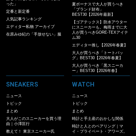
った」
夏ボーナスで大人が買うべき
「ブランド財布」
定番と新定番
BEST30【2026年最新】
人気記事ランキング
【ゴアテックス】防水アウター
エディター私物 アーカイブ
にスニーカーも。梅雨までに大
人が買うべきGORE-TEXアイテ
在原みゆ紀の「手放せない」服
ム30
エディター推し【2026年春夏】
大人が買うべき「トートバッ
グ」BEST30【2026年春夏】
大人が買うべき「黒スニーカ
ー」BEST30【2026年春】
SNEAKERS
WATCH
ニュース
ニュース
トピック
トピック
まとめ
まとめ
大人がこのスニーカーを買う理
時計と手土産のおかしな関係
由｜小澤匡行
時計と人とのペアリング｜マ
教えて！ 東京スニーカー氏
イ・プライベート・アワーズ。