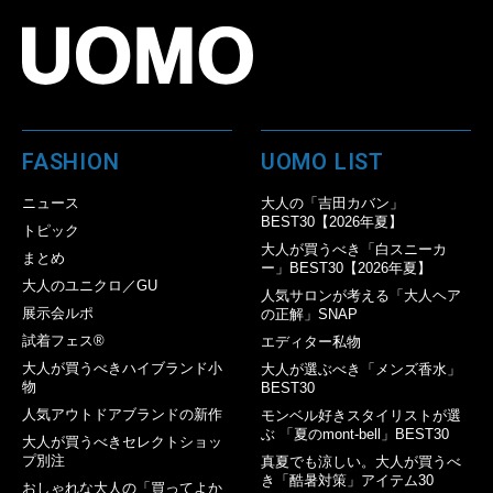
FASHION
UOMO LIST
ニュース
大人の「吉田カバン」
BEST30【2026年夏】
トピック
大人が買うべき「白スニーカ
まとめ
ー」BEST30【2026年夏】
大人のユニクロ／GU
人気サロンが考える「大人ヘア
展示会ルポ
の正解」SNAP
試着フェス®︎
エディター私物
大人が買うべきハイブランド小
大人が選ぶべき「メンズ香水」
物
BEST30
人気アウトドアブランドの新作
モンベル好きスタイリストが選
ぶ 「夏のmont-bell」BEST30
大人が買うべきセレクトショッ
プ別注
真夏でも涼しい。大人が買うべ
き「酷暑対策」アイテム30
おしゃれな大人の「買ってよか