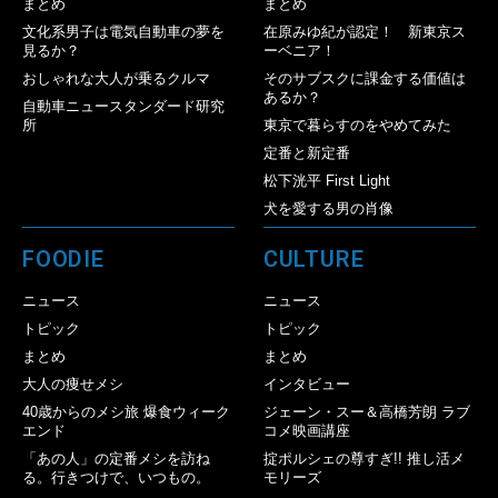
まとめ
まとめ
文化系男子は電気自動車の夢を
在原みゆ紀が認定！ 新東京ス
見るか？
ーベニア！
おしゃれな大人が乗るクルマ
そのサブスクに課金する価値は
あるか？
自動車ニュースタンダード研究
所
東京で暮らすのをやめてみた
定番と新定番
松下洸平 First Light
犬を愛する男の肖像
FOODIE
CULTURE
ニュース
ニュース
トピック
トピック
まとめ
まとめ
大人の痩せメシ
インタビュー
40歳からのメシ旅 爆食ウィーク
ジェーン・スー＆高橋芳朗 ラブ
エンド
コメ映画講座
「あの人」の定番メシを訪ね
掟ポルシェの尊すぎ!! 推し活メ
る。行きつけで、いつもの。
モリーズ