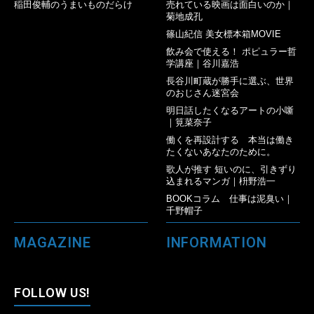
稲田俊輔のうまいものだらけ
売れている映画は面白いのか｜
菊地成孔
篠山紀信 美女標本箱MOVIE
飲み会で使える！ ポピュラー哲
学講座｜谷川嘉浩
長谷川町蔵が勝手に選ぶ、世界
のおじさん迷宮会
明日話したくなるアートの小噺
｜筧菜奈子
働くを再設計する 本当は働き
たくないあなたのために。
歌人が推す 短いのに、引きずり
込まれるマンガ｜枡野浩一
BOOKコラム 仕事は泥臭い｜
千野帽子
MAGAZINE
INFORMATION
FOLLOW US!