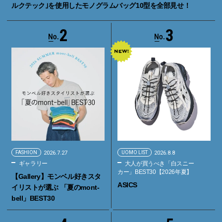
ルクテック｣を使用したモノグラムバッグ10型を全部見せ！
2
3
FASHION
2026.7.27
UOMO LIST
2026.8.8
ギャラリー
大人が買うべき「白スニー
カー」BEST30【2026年夏】
【Gallery】モンベル好きスタ
ASICS
イリストが選ぶ 「夏のmont-
bell」BEST30