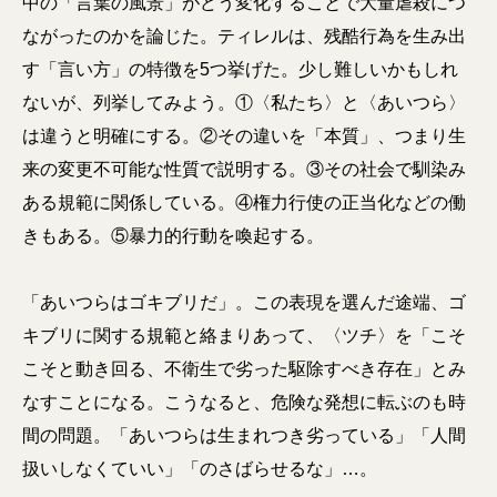
中の「言葉の風景」がどう変化することで大量虐殺につ
ながったのかを論じた。ティレルは、残酷行為を生み出
す「言い方」の特徴を5つ挙げた。少し難しいかもしれ
ないが、列挙してみよう。①〈私たち〉と〈あいつら〉
は違うと明確にする。②その違いを「本質」、つまり生
来の変更不可能な性質で説明する。③その社会で馴染み
ある規範に関係している。④権力行使の正当化などの働
きもある。⑤暴力的行動を喚起する。
「あいつらはゴキブリだ」。この表現を選んだ途端、ゴ
キブリに関する規範と絡まりあって、〈ツチ〉を「こそ
こそと動き回る、不衛生で劣った駆除すべき存在」とみ
なすことになる。こうなると、危険な発想に転ぶのも時
間の問題。「あいつらは生まれつき劣っている」「人間
扱いしなくていい」「のさばらせるな」…。