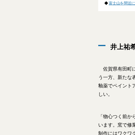
◆
富士山を間近に
井上祐
佐賀県有田町に
う一方、新たな
釉薬でペイント
しい。
「物心つく前か
います。窯で修
制作にはワクワ