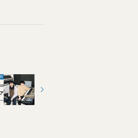
R
.08
ア
団
」