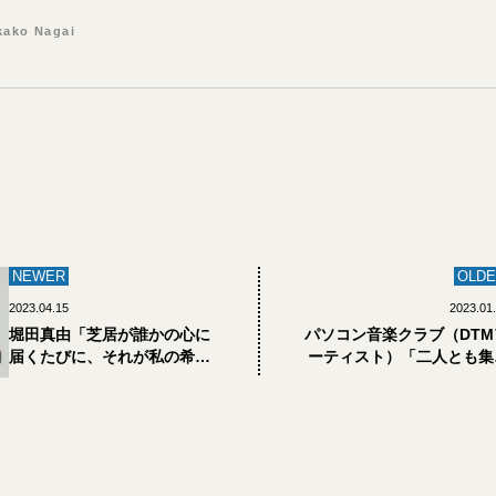
kako Nagai
NEWER
OLDE
2023.04.15
2023.01
堀田真由「芝居が誰かの心に
パソコン音楽クラブ（DTM
届くたびに、それが私の希望
ーティスト）「二人とも集
になる」
行動には向いていない