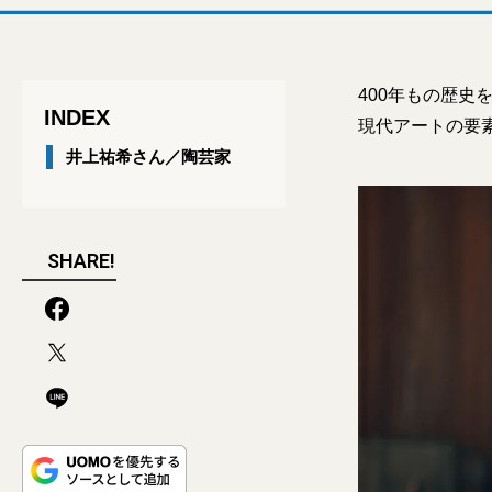
400年もの歴
INDEX
現代アートの要
井上祐希さん／陶芸家
SHARE!