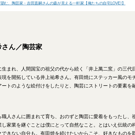
望む、陶芸家・吉田直嗣さんの森が見える一軒家【俺たちの自宅LOVE!】
希さん／陶芸家
生まれ、人間国宝の祖父の代から続く「井上萬二窯」の三代
表現を開拓している井上祐希さん。有田焼にステッカー風のモ
アートのような絵付けをしたりと、陶芸にストリートの要素を
ら職人さんに囲まれて育ち、おのずと陶芸に愛着をもったし、
業し家業を継ぐことは僕にとって自然なこと。とはいえ伝統の
クできない自分も。有田焼を続けたいからこそ、好きなものを