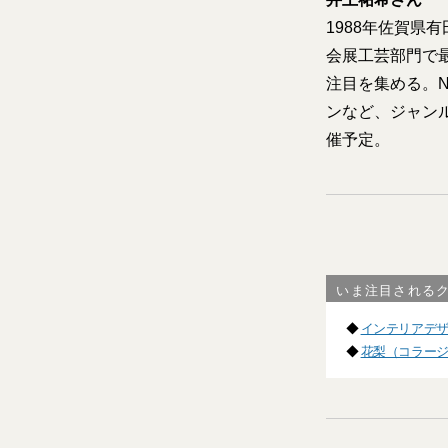
1988年佐賀県
会展工芸部門で
注目を集める。Ne
ンなど、ジャン
催予定。
いま注目される
◆
インテリアデ
◆
花梨（コラー