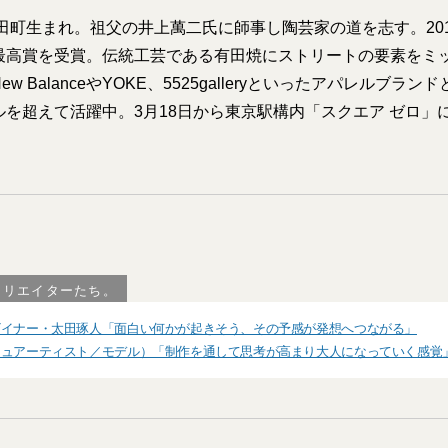
有田町生まれ。祖父の井上萬二氏に師事し陶芸家の道を志す。20
最高賞を受賞。伝統工芸である有田焼にストリートの要素をミ
w BalanceやYOKE、5525galleryといったアパレルブラ
ルを超えて活躍中。3月18日から東京駅構内「スクエア ゼロ」
クリエイターたち。
ザイナー・太田琢人「面白い何かが起きそう、その予感が発想へつながる」
ジュアーティスト／モデル）「制作を通して思考が高まり大人になっていく感覚