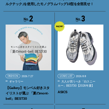
ルクテック｣を使用したモノグラムバッグ10型を全部見せ！
2
3
FASHION
2026.7.27
UOMO LIST
2026.8.8
ギャラリー
大人が買うべき「白スニー
カー」BEST30【2026年夏】
【Gallery】モンベル好きスタ
ASICS
イリストが選ぶ 「夏のmont-
bell」BEST30