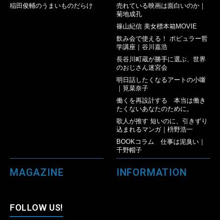
稲田俊輔のうまいものだらけ
売れている映画は面白いのか｜
菊地成孔
篠山紀信 美女標本箱MOVIE
飲み会で使える！ ポピュラー哲
学講座｜谷川嘉浩
長谷川町蔵が勝手に選ぶ、世界
のおじさん迷宮会
明日話したくなるアートの小噺
｜筧菜奈子
働くを再設計する 本当は働き
たくないあなたのために。
歌人が推す 短いのに、引きずり
込まれるマンガ｜枡野浩一
BOOKコラム 仕事は泥臭い｜
千野帽子
MAGAZINE
INFORMATION
FOLLOW US!