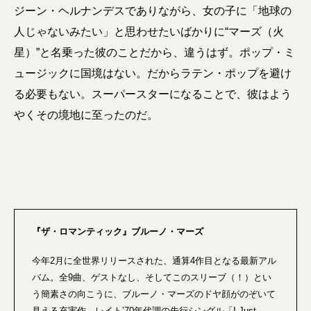
ジーン・ヘルナンデスでありながら、女の子に「地球の
人じゃないみたい」と思わせたいばかりに“マーズ（火
星）”と名乗った彼のことだから、違うはず。ポップ・ミ
ュージックに国境はない。だからラテン・ポップを避け
る必要もない。スーパースターになることで、彼はよう
やくその境地に至ったのだ。
『ザ・ロマンティック』ブルーノ・マーズ
今年2月に全世界リリースされた、通算4作目となる最新アル
バム。全9曲、ゲストなし、そしてこのスリーブ（！）とい
う簡素さの向こうに、ブルーノ・マーズのドヤ顔がのぞいて
見える充実作。レイト’70年代調の先行シングル「I Just