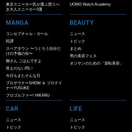
東京スニーカー氏が選ぶ買うべ
UOMO Watch Academy
き大人スニーカー3選
MANGA
BEAUTY
コンセプチャル・ガール
ニュース
民譚
トピック
スペアタウン 〜つくろう自分だ
まとめ
けの予備の街〜
男の美容フェス
柳さん ごはんですよ
オジサンのための「逆転美容」
答えのない問い
今日もまたそんな日
プロサウナーSHOW ＆ プロテイ
ナーYUSUKE
プロゴルファー! HIKARU
CAR
LIFE
ニュース
ニュース
トピック
トピック