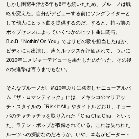
しかし困窮生活が5年も6年も続いたため、ブルーノは戦
略を変えた。自分がデビューする前にソングライターと
して他人にヒット曲を提供するのだ。すると、持ち前の
ポップセンスによっていくつかのヒット曲に関与。
B.o.B「Nothin’ On You」ではサビの歌を担当したほか、
ビデオにも出演し、声とルックスが評価されて、ついに
2010年にメジャーデビューを果たしたのだった。その後
の快進撃は言うまでもない。
そんなブルーノが、約10年ぶりに発表したニューアルバ
ム『ザ・ロマンティック』には、メキシコのマリアッ
チ・スタイルの「Risk It All」やタイトルどおり、キュー
バのチャチャチャを取り入れた「Cha Cha Cha」といっ
た、ラテン・ポップが収録されている。これは失われた
ルーツへの探訪なのだろうか。いや、本名がピーター・