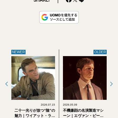
NEWER
OLDER
2026.07.15
2026.05.09
二十一光りが放つ“陰”の
不機嫌顔の名演製造マシ
魅力｜ワイアット・ラッ
ーン｜エヴァン・ピータ