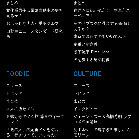
まとめ
まとめ
文化系男子は電気自動車の夢を
在原みゆ紀が認定！ 新東京ス
見るか？
ーベニア！
おしゃれな大人が乗るクルマ
そのサブスクに課金する価値は
あるか？
自動車ニュースタンダード研究
所
東京で暮らすのをやめてみた
定番と新定番
松下洸平 First Light
犬を愛する男の肖像
FOODIE
CULTURE
ニュース
ニュース
トピック
トピック
まとめ
まとめ
大人の痩せメシ
インタビュー
40歳からのメシ旅 爆食ウィーク
ジェーン・スー＆高橋芳朗 ラブ
エンド
コメ映画講座
「あの人」の定番メシを訪ね
掟ポルシェの尊すぎ!! 推し活メ
る。行きつけで、いつもの。
モリーズ