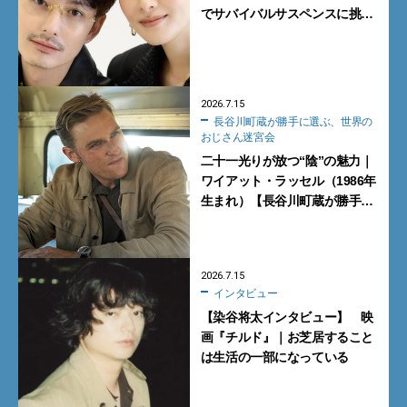
でサバイバルサスペンスに挑
戦。アクションに覚醒し新境
地！
2026.7.15
長谷川町蔵が勝手に選ぶ、世界の
おじさん迷宮会
二十一光りが放つ“陰”の魅力｜
ワイアット・ラッセル（1986年
生まれ）【長谷川町蔵が勝手に
選ぶ、世界のおじさん迷宮会】
2026.7.15
インタビュー
【染谷将太インタビュー】 映
画『チルド』｜お芝居すること
は生活の一部になっている