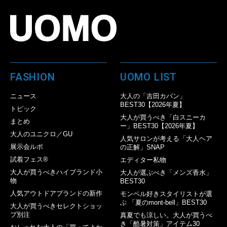
FASHION
UOMO LIST
ニュース
大人の「吉田カバン」
BEST30【2026年夏】
トピック
大人が買うべき「白スニーカ
まとめ
ー」BEST30【2026年夏】
大人のユニクロ／GU
人気サロンが考える「大人ヘア
展示会ルポ
の正解」SNAP
試着フェス®︎
エディター私物
大人が買うべきハイブランド小
大人が選ぶべき「メンズ香水」
物
BEST30
人気アウトドアブランドの新作
モンベル好きスタイリストが選
ぶ 「夏のmont-bell」BEST30
大人が買うべきセレクトショッ
プ別注
真夏でも涼しい。大人が買うべ
き「酷暑対策」アイテム30