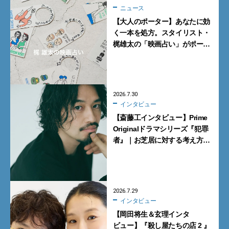
ニュース
【大人のポーター】あなたに効
く一本を処方。スタイリスト・
梶雄太の「映画占い」がポー
ター表参道で開催【8月1日・2
日】
2026.7.30
インタビュー
【斎藤工インタビュー】Prime
Originalドラマシリーズ『犯罪
者』｜お芝居に対する考え方が
いい意味で覆された
2026.7.29
インタビュー
【岡田将生＆玄理インタ
ビュー】『殺し屋たちの店 2 』