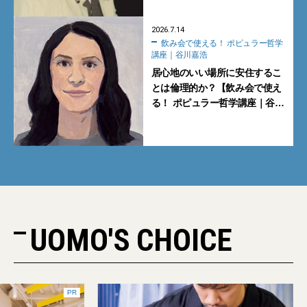
2026.7.14
飲み会で使える！ ポピュラー哲学
講座｜谷川嘉浩
居心地のいい場所に安住するこ
とは倫理的か？【飲み会で使え
る！ ポピュラー哲学講座｜谷川
嘉浩】
UOMO'S CHOICE
PR