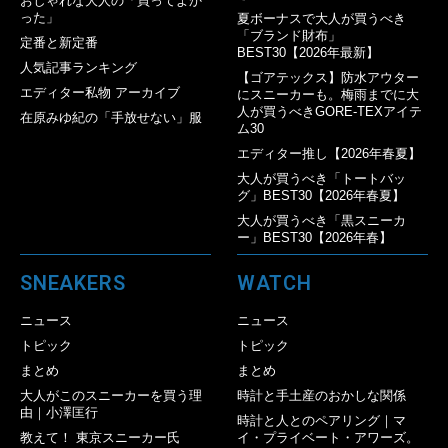
おしゃれな大人の「買ってよか
った」
夏ボーナスで大人が買うべき
「ブランド財布」
定番と新定番
BEST30【2026年最新】
人気記事ランキング
【ゴアテックス】防水アウター
エディター私物 アーカイブ
にスニーカーも。梅雨までに大
人が買うべきGORE-TEXアイテ
在原みゆ紀の「手放せない」服
ム30
エディター推し【2026年春夏】
大人が買うべき「トートバッ
グ」BEST30【2026年春夏】
大人が買うべき「黒スニーカ
ー」BEST30【2026年春】
SNEAKERS
WATCH
ニュース
ニュース
トピック
トピック
まとめ
まとめ
大人がこのスニーカーを買う理
時計と手土産のおかしな関係
由｜小澤匡行
時計と人とのペアリング｜マ
教えて！ 東京スニーカー氏
イ・プライベート・アワーズ。