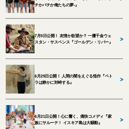
チかバチか俺たちの夢-』
7月5日公開！ 友情か欲望か？ 一攫千金ウェ
>
スタン・サスペンス『ゴールデン・リバー』
6月29日公開！ 人間の闇をえぐる怪作『ペト
>
ラは静かに対峙する』
6月21日公開！心に響く、痛快コメディ『家
>
族にサルーテ！ イスキア島は大騒動』