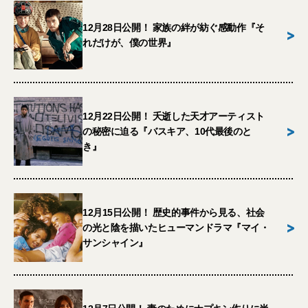
12月28日公開！ 家族の絆が紡ぐ感動作『そ
>
れだけが、僕の世界』
12月22日公開！ 夭逝した天才アーティスト
>
の秘密に迫る『バスキア、10代最後のと
き』
12月15日公開！ 歴史的事件から見る、社会
>
の光と陰を描いたヒューマンドラマ『マイ・
サンシャイン』