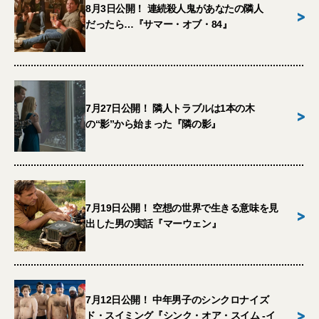
8月3日公開！ 連続殺人鬼があなたの隣人
>
だったら…『サマー・オブ・84』
7月27日公開！ 隣人トラブルは1本の木
>
の“影”から始まった『隣の影』
7月19日公開！ 空想の世界で生きる意味を見
>
出した男の実話『マーウェン』
7月12日公開！ 中年男子のシンクロナイズ
>
ド・スイミング『シンク・オア・スイム -イ