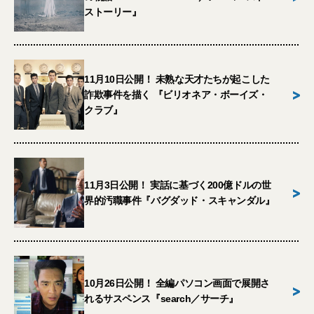
ストーリー』
11月10日公開！ 未熟な天才たちが起こした
>
詐欺事件を描く 『ビリオネア・ボーイズ・
クラブ』
11月3日公開！ 実話に基づく200億ドルの世
>
界的汚職事件『バグダッド・スキャンダル』
10月26日公開！ 全編パソコン画面で展開さ
>
れるサスペンス『search／サーチ』