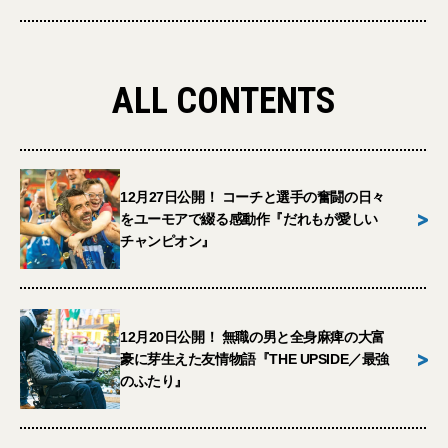
ALL CONTENTS
12月27日公開！ コーチと選手の奮闘の日々
>
をユーモアで綴る感動作『だれもが愛しい
チャンピオン』
12月20日公開！ 無職の男と全身麻痺の大富
>
豪に芽生えた友情物語『THE UPSIDE／最強
のふたり』