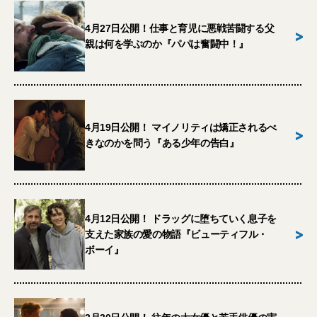
4月27日公開！仕事と育児に悪戦苦闘する父
>
親は何を学ぶのか『パパは奮闘中！』
4月19日公開！ マイノリティは矯正されるべ
>
きなのかを問う『ある少年の告白』
4月12日公開！ ドラッグに堕ちていく息子を
>
支えた家族の愛の物語『ビューティフル・
ボーイ』