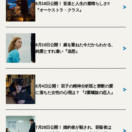
8月18日公開！ 音楽と人生の素晴らしさ‼︎
>
『オーケストラ・クラス』
8月10日公開！ 歳を重ねた今だからわかる、
>
純愛とすれ違い『追想』
8月4日公開！ 双子の精神分析医と禁断の愛
>
に落ちた女性の心理は？ 『2重螺旋の恋人』
7月28日公開！ 婚約者が殺され、容疑者は
>