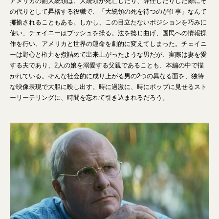
アメリカの副大統領は、大統領が死亡したり、辞任したりした際にそ
の代りとして昇格する役職で、「大統領の死を待つのが仕事」なんて
揶揄されることもある。しかし、この目立たないポジションを巧みに
使い、チェイニーはブッシュを操る。法を捻じ曲げ、国民への情報操
作を行い、アメリカと世界の運命を劇的に変えてしまった。チェイニ
ーは野心と権力を煮詰めて出来上がったような男だが、実際は妻を愛
する夫であり、2人の娘を溺愛する父親であることも、本編の中で描
かれている。そんな社会的に成り上がる男の2つの異なる面を、独特
な映像表現で大胆に映し出す。時に過激に、時にポップに見せるスト
ーリーテリングに、時間を忘れて引き込まれるだろう。