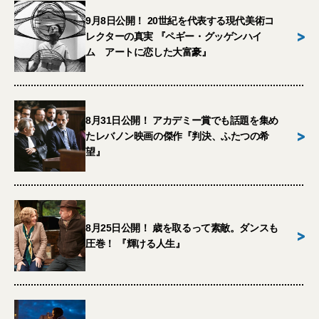
9月8日公開！ 20世紀を代表する現代美術コ
>
レクターの真実 『ペギー・グッゲンハイ
ム アートに恋した大富豪』
8月31日公開！ アカデミー賞でも話題を集め
>
たレバノン映画の傑作『判決、ふたつの希
望』
8月25日公開！ 歳を取るって素敵。ダンスも
>
圧巻！ 『輝ける人生』