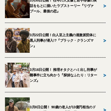
3月30日公開！ 往年の大女優と若手俳優の実
>
話をもとに描いたラブストーリー『リヴァ
プール、最後の恋』
3月22日公開！白人至上主義の過激派団体に
>
黒人刑事が潜入!?『ブラック・クランズマ
ン』
3月16日公開！ 推理オタクとハミ出し刑事が
>
難事件に立ち向かう『探偵なふたり：リター
ンズ』
3月8日公開！ 90歳の老人が13億円相当のド
>