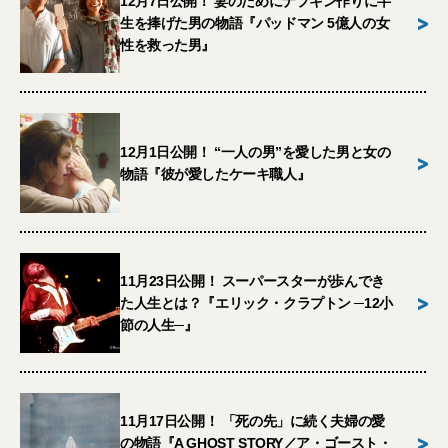
12月7日公開！ 妻のためにナプキン作りに半
>
生を捧げた男の物語『パッドマン 5億人の女
性を救った男』
12月1日公開！ “一人の男”を愛した男と女の
>
物語『彼が愛したケーキ職人』
11月23日公開！ スーパースターが歩んでき
>
た人生とは？『エリック・クラプトン ─12小
節の人生─』
11月17日公開！ 「死の先」に続く夫婦の愛
>
の物語『A GHOST STORY／ア・ゴースト・