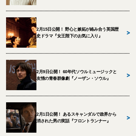
2月15日公開！ 野心と嫉妬が絡み合う英国歴
>
史ドラマ『女王陛下のお気に入り』
2月9日公開！ 60年代ソウルミュージックと
>
友情の青春群像劇『ノーザン・ソウル』
2月1日公開！ あるスキャンダルで政界から
>
消された男の実話『フロントランナー』