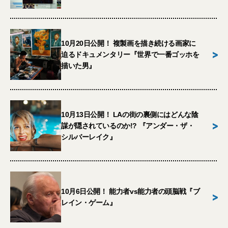
10月20日公開！ 複製画を描き続ける画家に
>
迫るドキュメンタリー『世界で一番ゴッホを
描いた男』
10月13日公開！ LAの街の裏側にはどんな陰
>
謀が隠されているのか!? 『アンダー・ザ・
シルバーレイク』
10月6日公開！ 能力者vs能力者の頭脳戦『ブ
>
レイン・ゲーム』