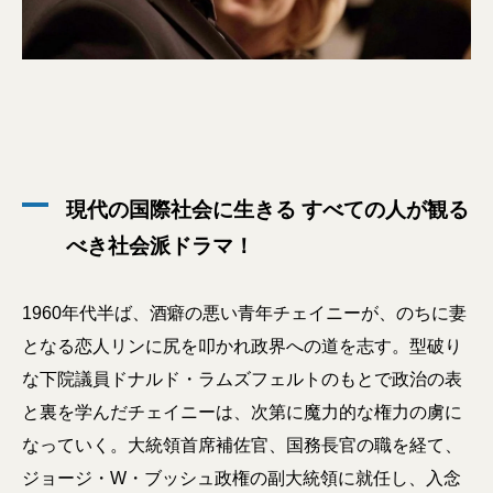
現代の国際社会に生きる すべての人が観る
べき社会派ドラマ！
1960年代半ば、酒癖の悪い青年チェイニーが、のちに妻
となる恋人リンに尻を叩かれ政界への道を志す。型破り
な下院議員ドナルド・ラムズフェルトのもとで政治の表
と裏を学んだチェイニーは、次第に魔力的な権力の虜に
なっていく。大統領首席補佐官、国務長官の職を経て、
ジョージ・W・ブッシュ政権の副大統領に就任し、入念