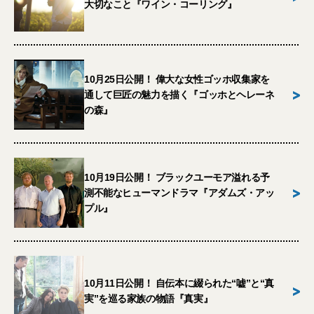
大切なこと『ワイン・コーリング』
10月25日公開！ 偉大な女性ゴッホ収集家を
>
通して巨匠の魅力を描く『ゴッホとヘレーネ
の森』
10月19日公開！ ブラックユーモア溢れる予
>
測不能なヒューマンドラマ『アダムズ・アッ
プル』
10月11日公開！ 自伝本に綴られた“嘘”と“真
>
実”を巡る家族の物語『真実』