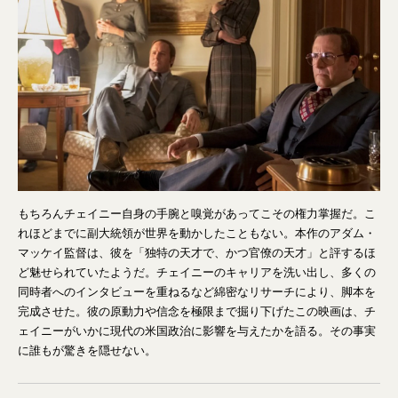
もちろんチェイニー自身の手腕と嗅覚があってこその権力掌握だ。こ
れほどまでに副大統領が世界を動かしたこともない。本作のアダム・
マッケイ監督は、彼を「独特の天才で、かつ官僚の天才」と評するほ
ど魅せられていたようだ。チェイニーのキャリアを洗い出し、多くの
同時者へのインタビューを重ねるなど綿密なリサーチにより、脚本を
完成させた。彼の原動力や信念を極限まで掘り下げたこの映画は、チ
ェイニーがいかに現代の米国政治に影響を与えたかを語る。その事実
に誰もが驚きを隠せない。