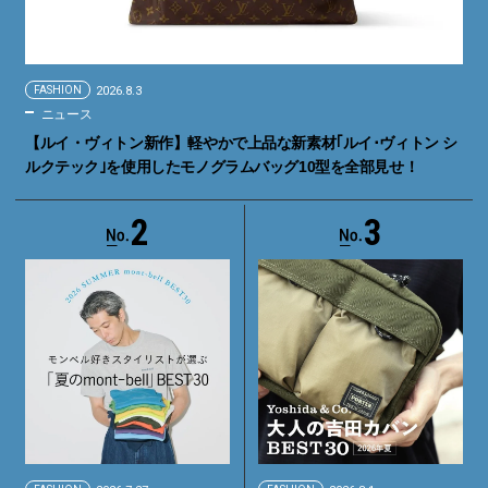
FASHION
2026.8.3
ニュース
【ルイ・ヴィトン新作】軽やかで上品な新素材｢ルイ･ヴィトン シ
ルクテック｣を使用したモノグラムバッグ10型を全部見せ！
2
3