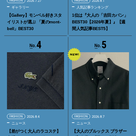
FASHION
2026.7.27
FASHION
2026.8.1
ギャラリー
人気記事ランキング
【Gallery】モンベル好きスタ
1位は『大人の「吉田カバン」
イリストが選ぶ 「夏のmont-
BEST30【2026年夏】』【週
bell」BEST30
間人気記事BEST5】
4
5
FASHION
2026.8.4
FASHION
2026.8.7
ニュース
ニュース
【差がつく大人のラコステ】
【大人のブルックス ブラザー