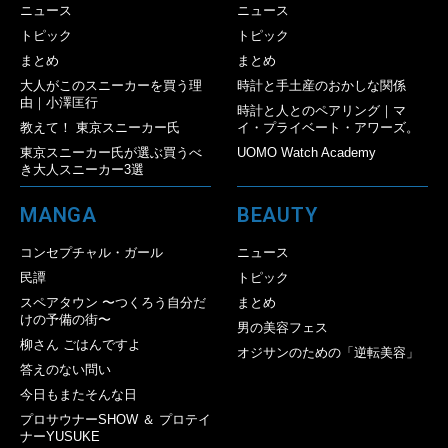
ニュース
ニュース
トピック
トピック
まとめ
まとめ
大人がこのスニーカーを買う理
時計と手土産のおかしな関係
由｜小澤匡行
時計と人とのペアリング｜マ
教えて！ 東京スニーカー氏
イ・プライベート・アワーズ。
東京スニーカー氏が選ぶ買うべ
UOMO Watch Academy
き大人スニーカー3選
MANGA
BEAUTY
コンセプチャル・ガール
ニュース
民譚
トピック
スペアタウン 〜つくろう自分だ
まとめ
けの予備の街〜
男の美容フェス
柳さん ごはんですよ
オジサンのための「逆転美容」
答えのない問い
今日もまたそんな日
プロサウナーSHOW ＆ プロテイ
ナーYUSUKE