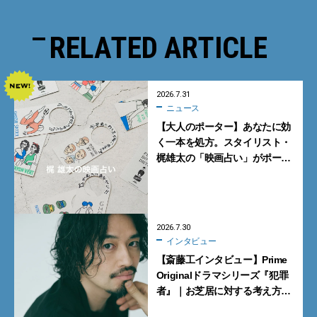
RELATED ARTICLE
2026.7.31
ニュース
【大人のポーター】あなたに効
く一本を処方。スタイリスト・
梶雄太の「映画占い」がポー
ター表参道で開催【8月1日・2
日】
2026.7.30
インタビュー
【斎藤工インタビュー】Prime
Originalドラマシリーズ『犯罪
者』｜お芝居に対する考え方が
いい意味で覆された