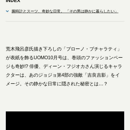
INDEX
腕時計とスーツ、奇妙な日常。 「その男は静かに暮らしたい」
荒木飛呂彦氏描き下ろしの「ブローノ・ブチャラティ」
が表紙を飾るUOMO10月号は、巻頭のファッションペー
ジも奇妙!? 俳優、ディーン・フジオカさん演じるキャラ
クターは、あのジョジョ第4部の強敵「吉良吉影」をイ
メージ。その静かな日常に隠された秘密とは…？