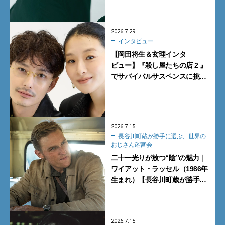
2026.7.29
インタビュー
【岡田将生＆玄理インタ
ビュー】『殺し屋たちの店 2 』
でサバイバルサスペンスに挑
戦。アクションに覚醒し新境
地！
2026.7.15
長谷川町蔵が勝手に選ぶ、世界の
おじさん迷宮会
二十一光りが放つ“陰”の魅力｜
ワイアット・ラッセル（1986年
生まれ）【長谷川町蔵が勝手に
選ぶ、世界のおじさん迷宮会】
2026.7.15