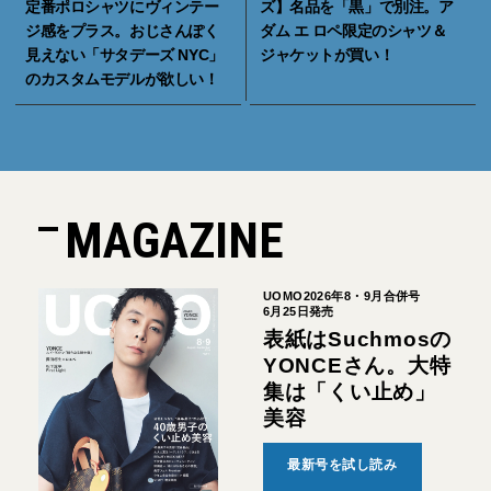
定番ポロシャツにヴィンテー
ズ】名品を「黒」で別注。ア
ジ感をプラス。おじさんぽく
ダム エ ロペ限定のシャツ＆
見えない「サタデーズ NYC」
ジャケットが買い！
のカスタムモデルが欲しい！
MAGAZINE
UOMO2026年8・9月合併号
6月25日発売
表紙はSuchmosの
YONCEさん。大特
集は「くい止め」
美容
最新号を試し読み