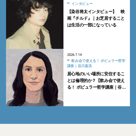
インタビュー
【染谷将太インタビュー】 映
画『チルド』｜お芝居すること
は生活の一部になっている
2026.7.14
飲み会で使える！ ポピュラー哲学
講座｜谷川嘉浩
居心地のいい場所に安住するこ
とは倫理的か？【飲み会で使え
る！ ポピュラー哲学講座｜谷川
嘉浩】