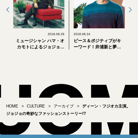
2018.08.29
2018.08.24
ミュージシャン ハマ・オ
ピース＆ポジティブがキ
カモトによるジョジョの
ーワード！井浦新と夢見
奇妙な「証言」
る、ポール・スミス
HOME
CULTURE
アーカイブ
ディーン・フジオカ主演。
ジョジョの奇妙なファッションストーリー!?