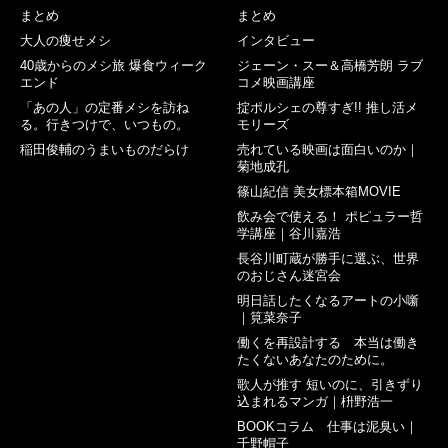
まとめ
まとめ
大人の痩せメシ
インタビュー
40歳からのメシ旅 爆食ウィーク
ジェーン・スー＆高橋芳朗 ラブ
エンド
コメ映画講座
「あの人」の定番メシを訪ね
掟ポルシェの尊すぎ!! 推し活メ
る。行きつけで、いつもの。
モリーズ
稲田俊輔のうまいものだらけ
売れている映画は面白いのか｜
菊地成孔
篠山紀信 美女標本箱MOVIE
飲み会で使える！ ポピュラー哲
学講座｜谷川嘉浩
長谷川町蔵が勝手に選ぶ、世界
のおじさん迷宮会
明日話したくなるアートの小噺
｜筧菜奈子
働くを再設計する 本当は働き
たくないあなたのために。
歌人が推す 短いのに、引きずり
込まれるマンガ｜枡野浩一
BOOKコラム 仕事は泥臭い｜
千野帽子