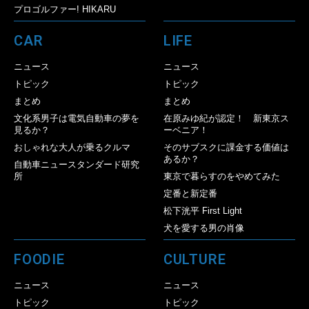
プロゴルファー! HIKARU
CAR
LIFE
ニュース
ニュース
トピック
トピック
まとめ
まとめ
文化系男子は電気自動車の夢を
在原みゆ紀が認定！ 新東京ス
見るか？
ーベニア！
おしゃれな大人が乗るクルマ
そのサブスクに課金する価値は
あるか？
自動車ニュースタンダード研究
所
東京で暮らすのをやめてみた
定番と新定番
松下洸平 First Light
犬を愛する男の肖像
FOODIE
CULTURE
ニュース
ニュース
トピック
トピック