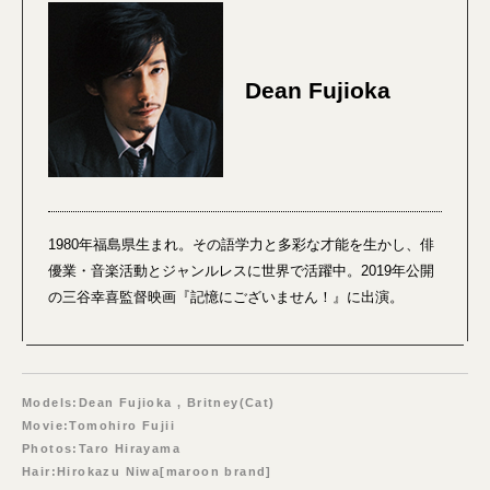
Dean Fujioka
1980年福島県生まれ。その語学力と多彩な才能を生かし、俳
優業・音楽活動とジャンルレスに世界で活躍中。2019年公開
の三谷幸喜監督映画『記憶にございません！』に出演。
Models:Dean Fujioka , Britney(Cat)
Movie:Tomohiro Fujii
Photos:Taro Hirayama
Hair:Hirokazu Niwa[maroon brand]