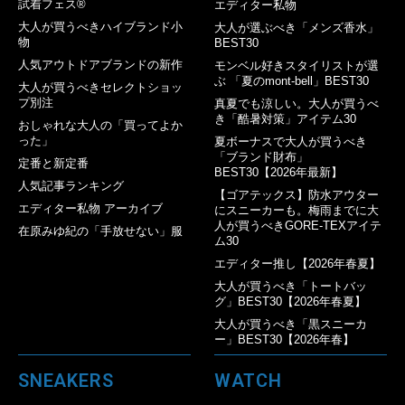
試着フェス®︎
エディター私物
大人が買うべきハイブランド小
大人が選ぶべき「メンズ香水」
物
BEST30
人気アウトドアブランドの新作
モンベル好きスタイリストが選
ぶ 「夏のmont-bell」BEST30
大人が買うべきセレクトショッ
プ別注
真夏でも涼しい。大人が買うべ
き「酷暑対策」アイテム30
おしゃれな大人の「買ってよか
った」
夏ボーナスで大人が買うべき
「ブランド財布」
定番と新定番
BEST30【2026年最新】
人気記事ランキング
【ゴアテックス】防水アウター
エディター私物 アーカイブ
にスニーカーも。梅雨までに大
人が買うべきGORE-TEXアイテ
在原みゆ紀の「手放せない」服
ム30
エディター推し【2026年春夏】
大人が買うべき「トートバッ
グ」BEST30【2026年春夏】
大人が買うべき「黒スニーカ
ー」BEST30【2026年春】
SNEAKERS
WATCH