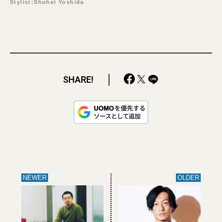
Stylist:Shuhei Yoshida
SHARE!
NEWER
OLDER