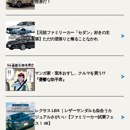
想形だ！
【元祖ファミリーカー「セダン」好きの主
>
張】ただの逆張りと侮ることなかれ
マンガ家・室木おすし、クルマを買う!?
>
『憂鬱な助手席』
レクサス LBX ｜レザーサンダルも似合うカ
>
ジュアルさがいい【ファミリーカー試乗フェ
ス！ #8】