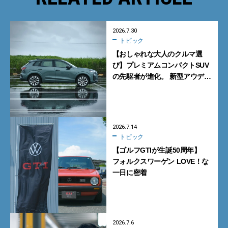
2026.7.30
トピック
【おしゃれな大人のクルマ選
び】プレミアムコンパクトSUV
の先駆者が進化。 新型アウディ
「Q3」は、デキるけどイイや
つ。
2026.7.14
トピック
【ゴルフGTIが生誕50周年】
フォルクスワーゲン LOVE！な
一日に密着
2026.7.6