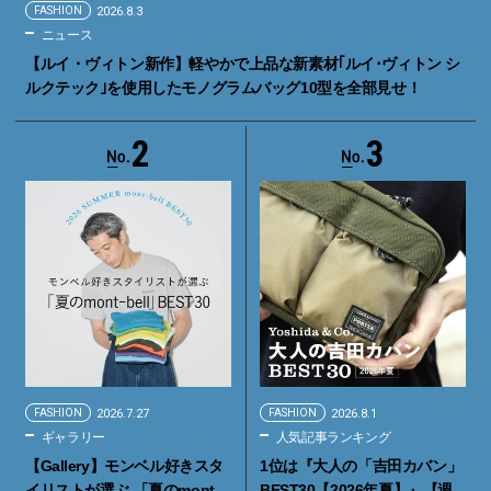
FASHION
2026.8.3
ニュース
【ルイ・ヴィトン新作】軽やかで上品な新素材｢ルイ･ヴィトン シ
ルクテック｣を使用したモノグラムバッグ10型を全部見せ！
2
3
FASHION
2026.7.27
FASHION
2026.8.1
ギャラリー
人気記事ランキング
【Gallery】モンベル好きスタ
1位は『大人の「吉田カバン」
イリストが選ぶ 「夏のmont-
BEST30【2026年夏】』【週