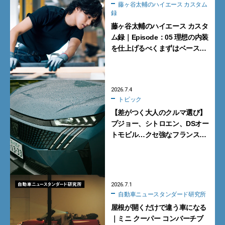
藤ヶ谷太輔のハイエース カスタム
録
藤ヶ谷太輔のハイエース カスタ
ム録｜Episode：05 理想の内装
を仕上げるべくまずはベースを
整える
2026.7.4
トピック
【差がつく大人のクルマ選び】
プジョー、シトロエン、DSオー
トモビル…クセ強なフランス車
がいい理由
2026.7.1
自動車ニュースタンダード研究所
屋根が開くだけで違う車になる
｜ミニ クーパー コンバーチブ