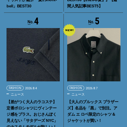
bell」BEST30
間人気記事BEST5】
4
5
FASHION
2026.8.4
FASHION
2026.8.7
ニュース
ニュース
【差がつく大人のラコステ】
【大人のブルックス ブラザー
定番ポロシャツにヴィンテー
ズ】名品を「黒」で別注。ア
ジ感をプラス。おじさんぽく
ダム エ ロペ限定のシャツ＆
見えない「サタデーズ NYC」
ジャケットが買い！
のカスタムモデルが欲しい！