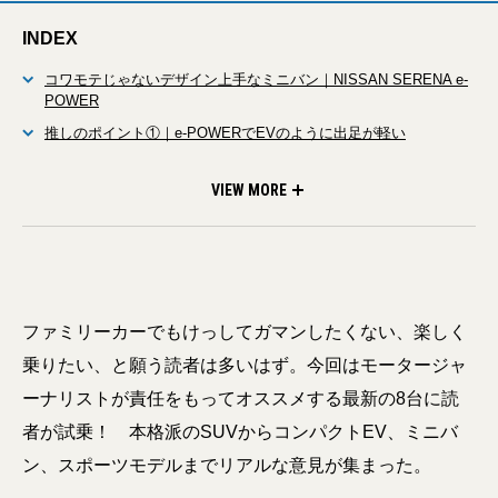
INDEX
コワモテじゃないデザイン上手なミニバン｜NISSAN SERENA e-
POWER
推しのポイント①｜e-POWERでEVのように出足が軽い
推しのポイント②｜調整できて“使える”3列目シート
推しのポイント③｜クリーンでスマートな顔つきは好感度大
VIEW MORE
ファミリーカーでもけっしてガマンしたくない、楽しく
乗りたい、と願う読者は多いはず。今回はモータージャ
ーナリストが責任をもってオススメする最新の8台に読
者が試乗！ 本格派のSUVからコンパクトEV、ミニバ
ン、スポーツモデルまでリアルな意見が集まった。