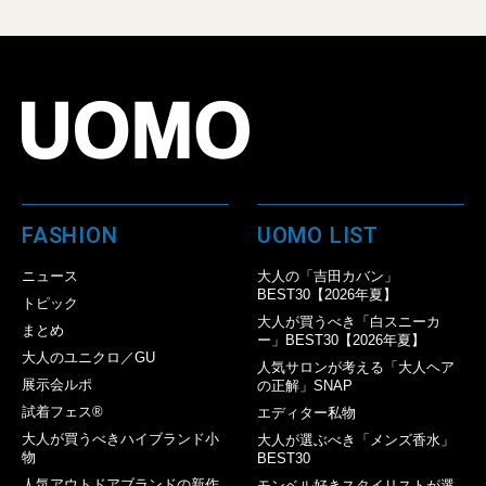
FASHION
UOMO LIST
ニュース
大人の「吉田カバン」
BEST30【2026年夏】
トピック
大人が買うべき「白スニーカ
まとめ
ー」BEST30【2026年夏】
大人のユニクロ／GU
人気サロンが考える「大人ヘア
展示会ルポ
の正解」SNAP
試着フェス®︎
エディター私物
大人が買うべきハイブランド小
大人が選ぶべき「メンズ香水」
物
BEST30
人気アウトドアブランドの新作
モンベル好きスタイリストが選