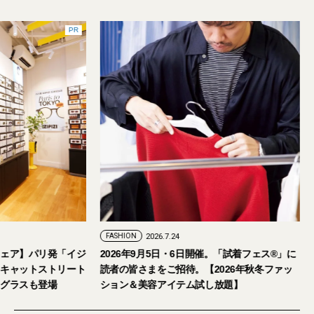
PR
6.7.29
FASHION
2026.7.24
大人のアイウェア】パリ発「イジ
2026年9月5日・6日開催。「試着フェ
初の旗艦店をキャットストリート
読者の皆さまをご招待。【2026年
日本限定サングラスも登場
ション＆美容アイテム試し放題】