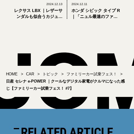
2024.12.13
2024.12.11
レクサス LBX ｜レザーサ
ホンダ シビック タイプ R
ンダルも似合うカジュア
｜「ニュル最速のファミ
ルさがいい【ファミリー
リーカー」って夢がある
カー試乗フェス！ #8】
【ファミリーカー試乗フ
ェス！ #6】
HOME
CAR
トピック
ファミリーカー試乗フェス！
日産 セレナ e-POWER ｜クールなデジタル家電がクルマになった感
じ【ファミリーカー試乗フェス！ #7】
RELATED ARTICLE