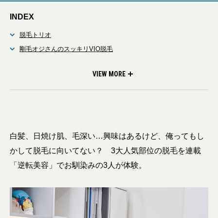
INDEX
脱毛トリオ
剛毛オジさんのスッキリVIO脱毛
「人並みよりやや毛が濃いめだと思います。 あとはお尻まわりに
前々日
出かける前
使用マシン
施術スタート
もう下半身の毛すべて撲滅したいです
爆弾を抱えているので、それが影響しないか若干不安。股間はツ
VIEW MORE
ルツルより、少し毛を残したいタイプです」 （片貝さん）
白髪、日焼け肌、毛深い…興味はあるけど、俺ってもし
かして脱毛に向いてない？ 3大人気部位の脱毛を連載
「逆転美容」でお馴染みの3人が体験。