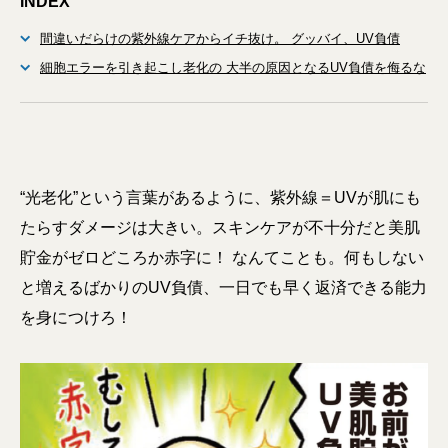
INDEX
間違いだらけの紫外線ケアからイチ抜け。 グッバイ、UV負債
細胞エラーを引き起こし老化の 大半の原因となるUV負債を侮るな
“光老化”という言葉があるように、紫外線＝UVが肌にも
たらすダメージは大きい。スキンケアが不十分だと美肌
貯金がゼロどころか赤字に！ なんてことも。何もしない
と増えるばかりのUV負債、一日でも早く返済できる能力
を身につけろ！