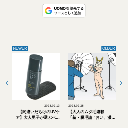
NEWER
OLDER
2023.06.13
2023.05.28
【間違いだらけのUVケ
【大人のムダ毛連載
ア】大人男子が選ぶべき
「新・脱毛論 “おい、濃い
おすすめ日焼け止め7選
毛！”」】 第4回「剃毛の