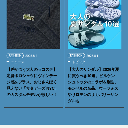
FASHION
2026.8.4
FASHION
2026.8.1
ニュース
トピック
【差がつく大人のラコステ】
【大人のサンダル】2026年夏
定番ポロシャツにヴィンテー
に買うべき10選。ビルケン
ジ感をプラス。おじさんぽく
シュトックのコラボ＆別注、
見えない「サタデーズ NYC」
モンベルの名品、ウーフォス
のカスタムモデルが欲しい！
やサロモンのリカバリーサン
ダルも