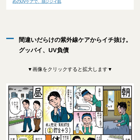
めのUVケアで、脱ジジイ肌
間違いだらけの紫外線ケアからイチ抜け。
グッバイ、UV負債
▼画像をクリックすると拡大します▼