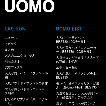
FASHION
UOMO LIST
ニュース
大人の「吉田カバン」
BEST30【2026年夏】
トピック
大人が買うべき「白スニーカ
まとめ
ー」BEST30【2026年夏】
大人のユニクロ／GU
人気サロンが考える「大人ヘア
展示会ルポ
の正解」SNAP
試着フェス®︎
エディター私物
大人が買うべきハイブランド小
大人が選ぶべき「メンズ香水」
物
BEST30
人気アウトドアブランドの新作
モンベル好きスタイリストが選
ぶ 「夏のmont-bell」BEST30
大人が買うべきセレクトショッ
プ別注
真夏でも涼しい。大人が買うべ
き「酷暑対策」アイテム30
おしゃれな大人の「買ってよか
った」
夏ボーナスで大人が買うべき