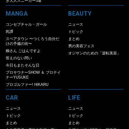
き大人スニーカー3選
MANGA
BEAUTY
コンセプチャル・ガール
ニュース
民譚
トピック
スペアタウン 〜つくろう自分だ
まとめ
けの予備の街〜
男の美容フェス
柳さん ごはんですよ
オジサンのための「逆転美容」
答えのない問い
今日もまたそんな日
プロサウナーSHOW ＆ プロテイ
ナーYUSUKE
プロゴルファー! HIKARU
CAR
LIFE
ニュース
ニュース
トピック
トピック
まとめ
まとめ