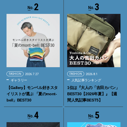
2
3
FASHION
2026.7.27
FASHION
2026.8.1
ギャラリー
人気記事ランキング
【Gallery】モンベル好きスタ
1位は『大人の「吉田カバン」
イリストが選ぶ 「夏のmont-
BEST30【2026年夏】』【週
bell」BEST30
間人気記事BEST5】
4
5