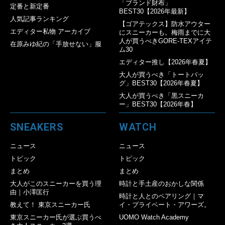
「ブランド財布」
定番と新定番
BEST30【2026年最新】
人気記事ランキング
【ゴアテックス】防水アウター
エディター私物 アーカイブ
にスニーカーも。梅雨までに大
人が買うべきGORE-TEXアイテ
在原みゆ紀の「手放せない」服
ム30
エディター推し【2026年春夏】
大人が買うべき「トートバッ
グ」BEST30【2026年春夏】
大人が買うべき「黒スニーカ
ー」BEST30【2026年春】
SNEAKERS
WATCH
ニュース
ニュース
トピック
トピック
まとめ
まとめ
大人がこのスニーカーを買う理
時計と手土産のおかしな関係
由｜小澤匡行
時計と人とのペアリング｜マ
教えて！ 東京スニーカー氏
イ・プライベート・アワーズ。
東京スニーカー氏が選ぶ買うべ
UOMO Watch Academy