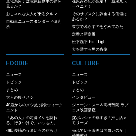
文化系男子は電気自動車の夢を
在原みゆ紀が認定！ 新東京ス
見るか？
ーベニア！
おしゃれな大人が乗るクルマ
そのサブスクに課金する価値は
あるか？
自動車ニュースタンダード研究
所
東京で暮らすのをやめてみた
定番と新定番
松下洸平 First Light
犬を愛する男の肖像
FOODIE
CULTURE
ニュース
ニュース
トピック
トピック
まとめ
まとめ
大人の痩せメシ
インタビュー
40歳からのメシ旅 爆食ウィーク
ジェーン・スー＆高橋芳朗 ラブ
エンド
コメ映画講座
「あの人」の定番メシを訪ね
掟ポルシェの尊すぎ!! 推し活メ
る。行きつけで、いつもの。
モリーズ
稲田俊輔のうまいものだらけ
売れている映画は面白いのか｜
菊地成孔