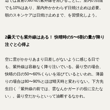
辺では直射の80%の紫外線を浴びることに。室内の日陰
でも10%はあり、屋内外かかわらず日焼け止めは必要。
朝のスキンケアは日焼け止めまで、を習慣化しよう。
2曇天でも紫外線はある！ 快晴時の5〜6割の量が降り
注ぐと心得よ
空に雲がかかりあまり日差しがないように感じる日で
も、紫外線は容赦なく降り注いでいる。曇り空の場合、
快晴の日の50〜60%くらいを浴びているといわれ、薄曇
りの場合は80〜90%とほぼ晴天時と変わりない。下方先
生曰く「紫外線の前では、雲なんかガードの役に立たな
い」。曇り空だからといって油断するなかれ。