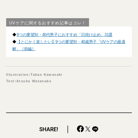
UVケアに関するおすすめ記事はコレ！
◆
9つの要望別・40代男子におすすめ「日焼け止め」31選
◆
【とにかく楽したい】9つの要望別・40歳男子「UVケアの最適
解」［前編］
Illustration:Takao Kawasaki
Text:Atsuko Watanabe
SHARE!