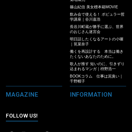
篠山紀信 美女標本箱MOVIE
飲み会で使える！ ポピュラー哲
学講座｜谷川嘉浩
長谷川町蔵が勝手に選ぶ、世界
のおじさん迷宮会
明日話したくなるアートの小噺
｜筧菜奈子
働くを再設計する 本当は働き
たくないあなたのために。
歌人が推す 短いのに、引きずり
込まれるマンガ｜枡野浩一
BOOKコラム 仕事は泥臭い｜
千野帽子
MAGAZINE
INFORMATION
FOLLOW US!