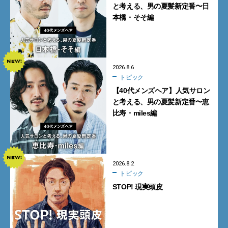
と考える、男の夏髪新定番〜日
本橋・そそ編
2026.8.6
トピック
【40代メンズヘア】人気サロン
と考える、男の夏髪新定番〜恵
比寿・miles編
2026.8.2
トピック
STOP! 現実頭皮