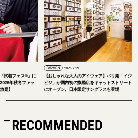
FASHION
2026.7.24
FASHION
2026.7.29
2026年9月5日・6日開催。「試着フェス®︎」に
【おしゃれな大人の
読者の皆さまをご招待。【2026年秋冬ファッ
ピジ」が国内初の旗
ション＆美容アイテム試し放題】
にオープン。日本限
RECOMMENDED