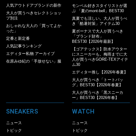
人気アウトドアブランドの新作
モンベル好きスタイリストが選
ぶ 「夏のmont-bell」BEST30
大人が買うべきセレクトショッ
プ別注
真夏でも涼しい。大人が買うべ
き「酷暑対策」アイテム30
おしゃれな大人の「買ってよか
った」
夏ボーナスで大人が買うべき
「ブランド財布」
定番と新定番
BEST30【2026年最新】
人気記事ランキング
【ゴアテックス】防水アウター
エディター私物 アーカイブ
にスニーカーも。梅雨までに大
人が買うべきGORE-TEXアイテ
在原みゆ紀の「手放せない」服
ム30
エディター推し【2026年春夏】
大人が買うべき「トートバッ
グ」BEST30【2026年春夏】
大人が買うべき「黒スニーカ
ー」BEST30【2026年春】
SNEAKERS
WATCH
ニュース
ニュース
トピック
トピック