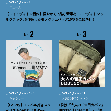
FASHION
2026.8.3
ニュース
【ルイ・ヴィトン新作】軽やかで上品な新素材｢ルイ･ヴィトン シ
ルクテック｣を使用したモノグラムバッグ10型を全部見せ！
2
3
FASHION
2026.7.27
FASHION
2026.8.1
ギャラリー
人気記事ランキング
【Gallery】モンベル好きスタ
1位は『大人の「吉田カバン」
イリストが選ぶ 「夏のmont-
BEST30【2026年夏】』【週