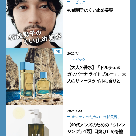
トピック
40歳男子のくい止め美容
PR
2026.7.1
トピック
【大人の香水】「ドルチェ＆
ガッバーナ ライトブルー」。大
人のサマースタイルに香りとい
うエナジーを
2026.6.30
オジサンのための「逆転美容」
【40代メンズのための「クレン
ジング」4選】日焼け止めを塗