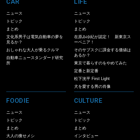
CAR
LIFE
ニュース
ニュース
トピック
トピック
まとめ
まとめ
文化系男子は電気自動車の夢を
在原みゆ紀が認定！ 新東京ス
見るか？
ーベニア！
おしゃれな大人が乗るクルマ
そのサブスクに課金する価値は
あるか？
自動車ニュースタンダード研究
所
東京で暮らすのをやめてみた
定番と新定番
松下洸平 First Light
犬を愛する男の肖像
FOODIE
CULTURE
ニュース
ニュース
トピック
トピック
まとめ
まとめ
大人の痩せメシ
インタビュー