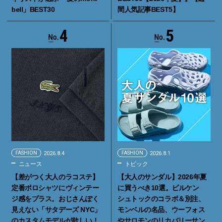
bell」BEST30
間人気記事BEST5】
4
5
FASHION
2026.8.4
FASHION
2026.8.1
ニュース
トピック
【差がつく大人のラコステ】
【大人のサンダル】2026年夏
定番ポロシャツにヴィンテー
に買うべき10選。ビルケン
ジ感をプラス。おじさんぽく
シュトックのコラボ＆別注、
見えない「サタデーズ NYC」
モンベルの名品、ウーフォス
のカスタムモデルが欲しい！
やサロモンのリカバリーサン