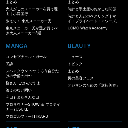
まとめ
まとめ
大人がこのスニーカーを買う理
時計と手土産のおかしな関係
由｜小澤匡行
時計と人とのペアリング｜マ
教えて！ 東京スニーカー氏
イ・プライベート・アワーズ。
東京スニーカー氏が選ぶ買うべ
UOMO Watch Academy
き大人スニーカー3選
MANGA
BEAUTY
コンセプチャル・ガール
ニュース
民譚
トピック
スペアタウン 〜つくろう自分だ
まとめ
けの予備の街〜
男の美容フェス
柳さん ごはんですよ
オジサンのための「逆転美容」
答えのない問い
今日もまたそんな日
プロサウナーSHOW ＆ プロテイ
ナーYUSUKE
プロゴルファー! HIKARU