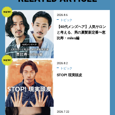
2026.8.6
トピック
【40代メンズヘア】人気サロン
と考える、男の夏髪新定番〜恵
比寿・miles編
2026.8.2
トピック
STOP! 現実頭皮
2026.7.22