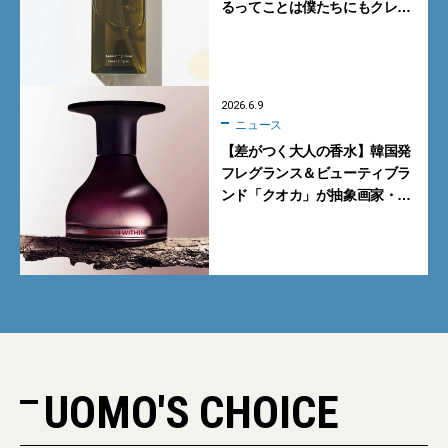
るってことは僕たちにもクレン
ジングが必要？【オジサンのた
めの「逆転美容」】
2026.6.9
ニュース
【差がつく大人の香水】韓国発
フレグランス＆ビューティブラ
ンド「クオカ」が抽象画家・劉
永国とコラボ。香りで表現す
る“内なる山”
UOMO'S CHOICE