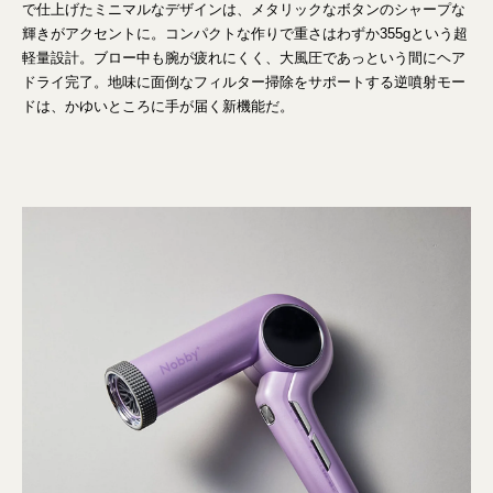
で仕上げたミニマルなデザインは、メタリックなボタンのシャープな
輝きがアクセントに。コンパクトな作りで重さはわずか355gという超
軽量設計。ブロー中も腕が疲れにくく、大風圧であっという間にヘア
ドライ完了。地味に面倒なフィルター掃除をサポートする逆噴射モー
ドは、かゆいところに手が届く新機能だ。