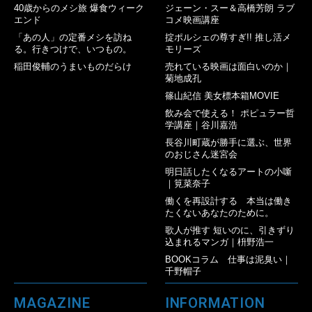
40歳からのメシ旅 爆食ウィーク
ジェーン・スー＆高橋芳朗 ラブ
エンド
コメ映画講座
「あの人」の定番メシを訪ね
掟ポルシェの尊すぎ!! 推し活メ
る。行きつけで、いつもの。
モリーズ
稲田俊輔のうまいものだらけ
売れている映画は面白いのか｜
菊地成孔
篠山紀信 美女標本箱MOVIE
飲み会で使える！ ポピュラー哲
学講座｜谷川嘉浩
長谷川町蔵が勝手に選ぶ、世界
のおじさん迷宮会
明日話したくなるアートの小噺
｜筧菜奈子
働くを再設計する 本当は働き
たくないあなたのために。
歌人が推す 短いのに、引きずり
込まれるマンガ｜枡野浩一
BOOKコラム 仕事は泥臭い｜
千野帽子
MAGAZINE
INFORMATION