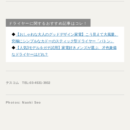
ドライヤーに関するおすすめ記事はコレ！
◆
【おしゃれな大人のグッドデザイン家電】こう見えて大風量。
究極にシンプルなカドーのスティック型ドライヤー「バトン」
◆
【人気3モデルをガチ試用】家電好きメンズが選ぶ、才色兼備
なドライヤーはどれ？
テスコム TEL:03-4531-3932
Photos: Naoki Seo