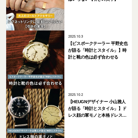
2025.10.3
【ビスポークテーラー 平野史也
が語る「時計とスタイル」】時
計と靴の色は必ず合わせる
2025.10.2
【HEUGNデザイナー 小山雅人
が語る「時計とスタイル」】ド
レス顔の軍モノと本格ドレス
ウォッチを使い分ける