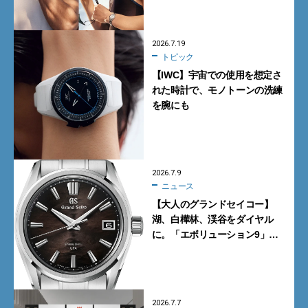
2026.7.19
トピック
【IWC】宇宙での使用を想定さ
れた時計で、モノトーンの洗練
を腕にも
2026.7.9
ニュース
【大人のグランドセイコー】
湖、白樺林、渓谷をダイヤル
に。「エボリューション9」の
新作9モデル
2026.7.7