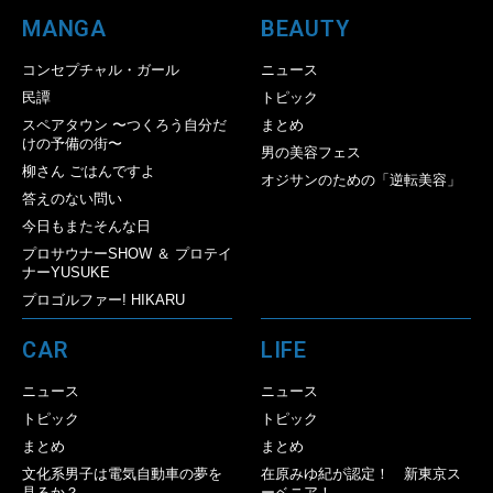
MANGA
BEAUTY
コンセプチャル・ガール
ニュース
民譚
トピック
スペアタウン 〜つくろう自分だ
まとめ
けの予備の街〜
男の美容フェス
柳さん ごはんですよ
オジサンのための「逆転美容」
答えのない問い
今日もまたそんな日
プロサウナーSHOW ＆ プロテイ
ナーYUSUKE
プロゴルファー! HIKARU
CAR
LIFE
ニュース
ニュース
トピック
トピック
まとめ
まとめ
文化系男子は電気自動車の夢を
在原みゆ紀が認定！ 新東京ス
見るか？
ーベニア！