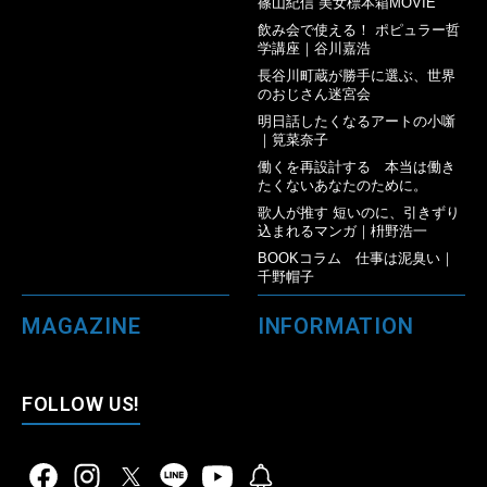
篠山紀信 美女標本箱MOVIE
飲み会で使える！ ポピュラー哲
学講座｜谷川嘉浩
長谷川町蔵が勝手に選ぶ、世界
のおじさん迷宮会
明日話したくなるアートの小噺
｜筧菜奈子
働くを再設計する 本当は働き
たくないあなたのために。
歌人が推す 短いのに、引きずり
込まれるマンガ｜枡野浩一
BOOKコラム 仕事は泥臭い｜
千野帽子
MAGAZINE
INFORMATION
FOLLOW US!