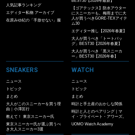
BEST30【2026年最新】
人気記事ランキング
【ゴアテックス】防水アウター
エディター私物 アーカイブ
にスニーカーも。梅雨までに大
人が買うべきGORE-TEXアイテ
在原みゆ紀の「手放せない」服
ム30
エディター推し【2026年春夏】
大人が買うべき「トートバッ
グ」BEST30【2026年春夏】
大人が買うべき「黒スニーカ
ー」BEST30【2026年春】
SNEAKERS
WATCH
ニュース
ニュース
トピック
トピック
まとめ
まとめ
大人がこのスニーカーを買う理
時計と手土産のおかしな関係
由｜小澤匡行
時計と人とのペアリング｜マ
教えて！ 東京スニーカー氏
イ・プライベート・アワーズ。
東京スニーカー氏が選ぶ買うべ
UOMO Watch Academy
き大人スニーカー3選