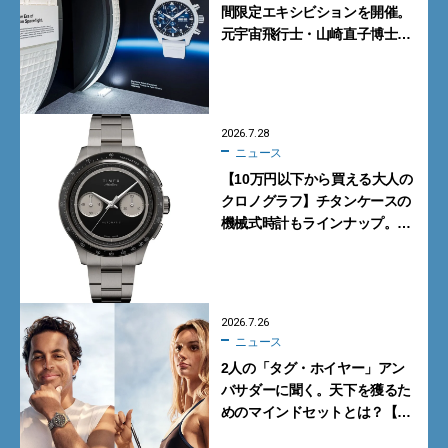
間限定エキシビションを開催。
元宇宙飛行士・山崎直子博士に
よるトークショーも実施
2026.7.28
ニュース
【10万円以下から買える大人の
クロノグラフ】チタンケースの
機械式時計もラインナップ。タ
イメックスの本気が詰まった新
作が買い！
2026.7.26
ニュース
2人の「タグ・ホイヤー」アン
バサダーに聞く。天下を獲るた
めのマインドセットとは？【イ
ンタビュー】