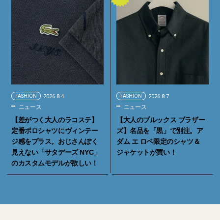
FASHION
2026.8.4
FASHION
2026.8.7
ニュース
ニュース
【差がつく大人のラコステ】
【大人のブルックス ブラザー
定番ポロシャツにヴィンテー
ズ】名品を「黒」で別注。ア
ジ感をプラス。おじさんぽく
ダム エ ロペ限定のシャツ＆
見えない「サタデーズ NYC」
ジャケットが買い！
のカスタムモデルが欲しい！