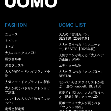
FASHION
UOMO LIST
ニュース
大人の「吉田カバン」
BEST30【2026年夏】
トピック
大人が買うべき「白スニーカ
まとめ
ー」BEST30【2026年夏】
大人のユニクロ／GU
人気サロンが考える「大人ヘア
展示会ルポ
の正解」SNAP
試着フェス®︎
エディター私物
大人が買うべきハイブランド小
大人が選ぶべき「メンズ香水」
物
BEST30
人気アウトドアブランドの新作
モンベル好きスタイリストが選
ぶ 「夏のmont-bell」BEST30
大人が買うべきセレクトショッ
プ別注
真夏でも涼しい。大人が買うべ
き「酷暑対策」アイテム30
おしゃれな大人の「買ってよか
った」
夏ボーナスで大人が買うべき
「ブランド財布」
定番と新定番