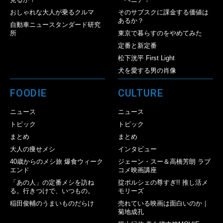
おしゃれな大人が乗るクルマ
そのサブスクに課金する価値は
あるか？
自動車ニュースタンダード研究
所
東京で暮らすのをやめてみた
定番と新定番
松下洸平 First Light
犬を愛する男の肖像
FOODIE
CULTURE
ニュース
ニュース
トピック
トピック
まとめ
まとめ
大人の痩せメシ
インタビュー
40歳からのメシ旅 爆食ウィーク
ジェーン・スー＆高橋芳朗 ラブ
エンド
コメ映画講座
「あの人」の定番メシを訪ね
掟ポルシェの尊すぎ!! 推し活メ
る。行きつけで、いつもの。
モリーズ
稲田俊輔のうまいものだらけ
売れている映画は面白いのか｜
菊地成孔