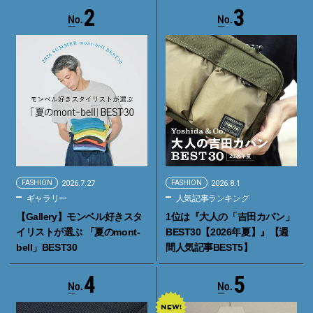
2
3
FASHION
2026.7.27
FASHION
2026.8.1
ギャラリー
人気記事ランキング
【Gallery】モンベル好きスタ
1位は『大人の「吉田カバン」
イリストが選ぶ 「夏のmont-
BEST30【2026年夏】』【週
bell」BEST30
間人気記事BEST5】
4
5