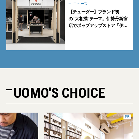
ニュース
【チューダー】ブランド初
の“大相撲”テーマ。伊勢丹新宿
店でポップアップストア「伊勢
丹 新宿場所」を開催【7月8日
から】
UOMO'S CHOICE
PR