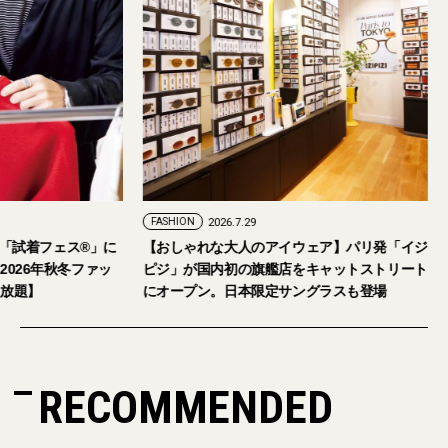
FASHION
2026.7.29
。「試着フェス®︎」に
【おしゃれな大人のアイウェア】パリ発「イジ
026年秋冬ファッ
ピジ」が国内初の旗艦店をキャットストリート
放題】
にオープン。日本限定サングラスも登場
RECOMMENDED