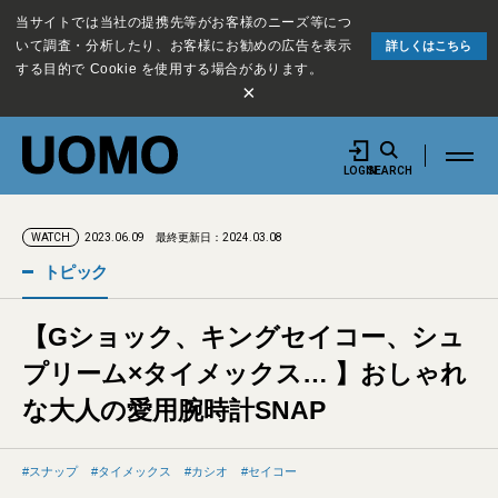
当サイトでは当社の提携先等がお客様のニーズ等につ
いて調査・分析したり、お客様にお勧めの広告を表示
詳しくはこちら
する目的で Cookie を使用する場合があります。
×
LOGIN
SEARCH
2023.06.09
最終更新日：2024.03.08
WATCH
トピック
【Gショック、キングセイコー、シュ
プリーム×タイメックス… 】おしゃれ
な大人の愛用腕時計SNAP
スナップ
タイメックス
カシオ
セイコー