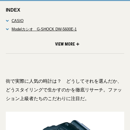
INDEX
CASIO
Modelカシオ G-SHOCK DW-5600E-1
Modelカシオ カシオ スタンダード デジタル
SEIKO
Modelセイコー キングセイコー セカンド
SEIKO nano∙universe Special Edition
Modelセイコー ナノ・ユニバース スペシャルエディション
Supreme × TIMEX
Modelシュプリーム×タイメックス
VAGUE WATCH CO.
Modelヴァーグウォッチカンパニー 2 EYES
Modelヴァーグウォッチカンパニー COUSSIN 12 ベーシックな
シャツには手元の重ねづけが有効
VIEW MORE
街で実際に人気の時計は？ どうしてそれを選んだか、
どうスタイリングで生かすのかを徹底リサーチ。ファッ
ション上級者たちのこだわりに注目だ。