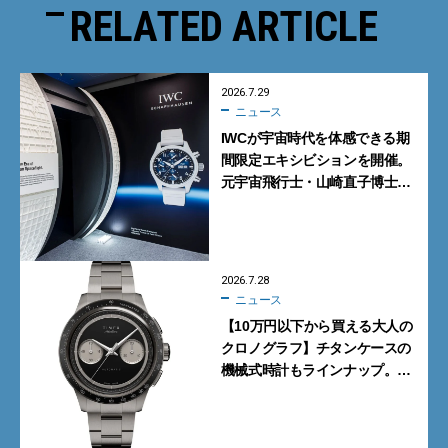
RELATED ARTICLE
2026.7.29
ニュース
IWCが宇宙時代を体感できる期
間限定エキシビションを開催。
元宇宙飛行士・山崎直子博士に
よるトークショーも実施
2026.7.28
ニュース
【10万円以下から買える大人の
クロノグラフ】チタンケースの
機械式時計もラインナップ。タ
イメックスの本気が詰まった新
作が買い！