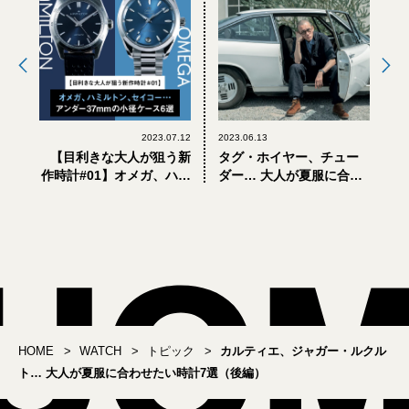
2023.07.12
2023.06.13
【目利きな大人が狙う新
タグ・ホイヤー、チュー
作時計#01】オメガ、ハミ
ダー… 大人が夏服に合わ
ルトン、セイコー… アン
せたい時計7選（前編）
ダー37mmの小径ケース6
選
HOME
WATCH
トピック
カルティエ、ジャガー・ルクル
ト… 大人が夏服に合わせたい時計7選（後編）