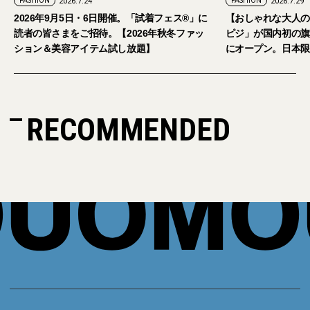
ION
2026.7.24
FASHION
2026.7.29
6年9月5日・6日開催。「試着フェス®︎」に
【おしゃれな大人のアイウ
の皆さまをご招待。【2026年秋冬ファッ
ピジ」が国内初の旗艦店を
ン＆美容アイテム試し放題】
にオープン。日本限定サン
RECOMMENDED