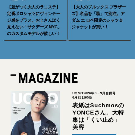
【差がつく大人のラコステ】
【大人のブルックス ブラザー
定番ポロシャツにヴィンテー
ズ】名品を「黒」で別注。ア
ジ感をプラス。おじさんぽく
ダム エ ロペ限定のシャツ＆
見えない「サタデーズ NYC」
ジャケットが買い！
のカスタムモデルが欲しい！
MAGAZINE
UOMO2026年8・9月合併号
6月25日発売
表紙はSuchmosの
YONCEさん。大特
集は「くい止め」
美容