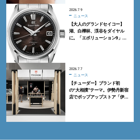
2026.7.9
ニュース
【大人のグランドセイコー】
湖、白樺林、渓谷をダイヤル
に。「エボリューション9」の
新作9モデル
2026.7.7
ニュース
【チューダー】ブランド初
の“大相撲”テーマ。伊勢丹新宿
店でポップアップストア「伊勢
丹 新宿場所」を開催【7月8日
から】