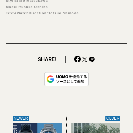
Stylist:So Matsukawa
Model:Yusuke Oshiba
Text&WatchDirection:Tetsuo Shinoda
SHARE!
NEWER
OLDER