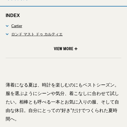
INDEX
Cartier
ロンド マスト ドゥ カルティエ
Jaeger-LeCoultre
レベルソ・クラシック・ミディアムスリム
BREITLING
ナビタイマー B01 クロノグラフ 43
Grand Seiko
ヘリテージコレクション SBGA443
VIEW MORE
薄着になる夏は、時計を楽しむのにもベストシーズン。
服を選ぶようにシーンや気分、着こなしに合わせて試し
たい。相棒とも呼べる一本とお気に入りの服、そして自
由な休日。自分にとっての“好き”だけでつくられた夏時
間へ。