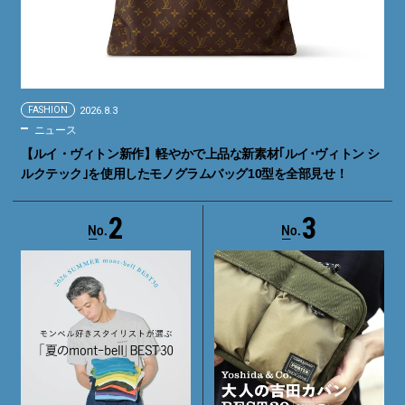
FASHION
2026.8.3
ニュース
【ルイ・ヴィトン新作】軽やかで上品な新素材｢ルイ･ヴィトン シ
ルクテック｣を使用したモノグラムバッグ10型を全部見せ！
2
3