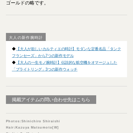
ゴールドの略です。
大人の新作腕時計
◆
【大人が欲しいカルティエの時計】モダンな定番名品「タンク
フランセーズ」から7つの新作モデル
◆
【大人の一生モノ腕時計】伝説的な航空機をオマージュした
「ブライトリング」3つの新作ウォッチ
掲載アイテムの問い合わせ先はこちら
Photos:Shinichiro Shiraishi
Hair:Kazuya Matsumoto[W]