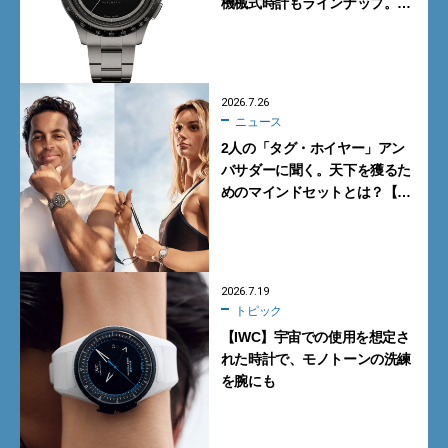
機械式時計もラインナップ。タ
イメックスの本気が詰まった新
作が買い！
2026.7.26
ニュース
2人の「タグ・ホイヤー」アン
バサダーに聞く。天下を獲るた
めのマインドセットとは？【イ
ンタビュー】
2026.7.19
トピック
【IWC】宇宙での使用を想定さ
れた時計で、モノトーンの洗練
を腕にも