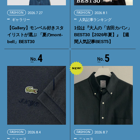
FASHION
2026.7.27
FASHION
2026.8.1
ギャラリー
人気記事ランキング
【Gallery】モンベル好きスタ
1位は『大人の「吉田カバン」
イリストが選ぶ 「夏のmont-
BEST30【2026年夏】』【週
bell」BEST30
間人気記事BEST5】
4
5
FASHION
2026.8.4
FASHION
2026.8.7
ニュース
ニュース