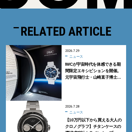
RELATED ARTICLE
2026.7.29
ニュース
IWCが宇宙時代を体感できる期
間限定エキシビションを開催。
元宇宙飛行士・山崎直子博士に
よるトークショーも実施
2026.7.28
ニュース
【10万円以下から買える大人の
クロノグラフ】チタンケースの