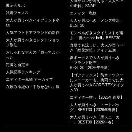
人気サロンが考える「大人ヘア
展示会ルポ
の正解」SNAP
試着フェス®︎
エディター私物
大人が買うべきハイブランド小
大人が選ぶべき「メンズ香水」
物
BEST30
人気アウトドアブランドの新作
モンベル好きスタイリストが選
ぶ 「夏のmont-bell」BEST30
大人が買うべきセレクトショッ
プ別注
真夏でも涼しい。大人が買うべ
き「酷暑対策」アイテム30
おしゃれな大人の「買ってよか
った」
夏ボーナスで大人が買うべき
「ブランド財布」
定番と新定番
BEST30【2026年最新】
人気記事ランキング
【ゴアテックス】防水アウター
エディター私物 アーカイブ
にスニーカーも。梅雨までに大
人が買うべきGORE-TEXアイテ
在原みゆ紀の「手放せない」服
ム30
エディター推し【2026年春夏】
大人が買うべき「トートバッ
グ」BEST30【2026年春夏】
大人が買うべき「黒スニーカ
ー」BEST30【2026年春】