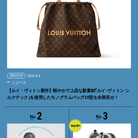
FASHION
2026.8.3
ニュース
【ルイ・ヴィトン新作】軽やかで上品な新素材｢ルイ･ヴィトン シ
ルクテック｣を使用したモノグラムバッグ10型を全部見せ！
2
3