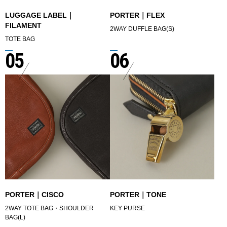
LUGGAGE LABEL｜
PORTER｜FLEX
FILAMENT
2WAY DUFFLE BAG(S)
TOTE BAG
05
06
PORTER｜CISCO
PORTER｜TONE
2WAY TOTE BAG・SHOULDER
KEY PURSE
BAG(L)