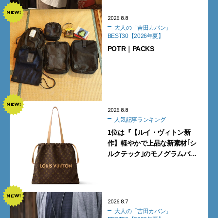
2026.8.8
大人の「吉田カバン」
BEST30【2026年夏】
POTR｜PACKS
2026.8.8
人気記事ランキング
1位は『【ルイ・ヴィトン新
作】軽やかで上品な新素材｢シ
ルクテック｣のモノグラムバッ
グ10型を全部見せ』【週間人気
記事BEST5】
2026.8.7
大人の「吉田カバン」