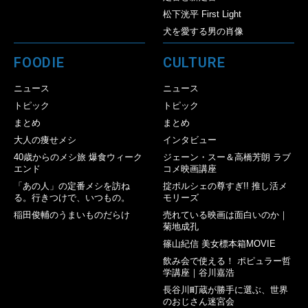
松下洸平 First Light
犬を愛する男の肖像
FOODIE
CULTURE
ニュース
ニュース
トピック
トピック
まとめ
まとめ
大人の痩せメシ
インタビュー
40歳からのメシ旅 爆食ウィーク
ジェーン・スー＆高橋芳朗 ラブ
エンド
コメ映画講座
「あの人」の定番メシを訪ね
掟ポルシェの尊すぎ!! 推し活メ
る。行きつけで、いつもの。
モリーズ
稲田俊輔のうまいものだらけ
売れている映画は面白いのか｜
菊地成孔
篠山紀信 美女標本箱MOVIE
飲み会で使える！ ポピュラー哲
学講座｜谷川嘉浩
長谷川町蔵が勝手に選ぶ、世界
のおじさん迷宮会