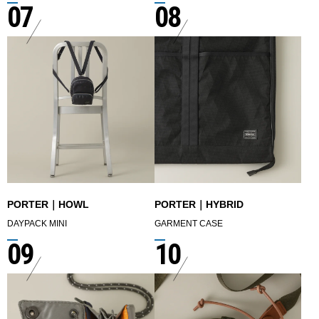
07
08
PORTER｜HOWL
PORTER｜HYBRID
DAYPACK MINI
GARMENT CASE
09
10