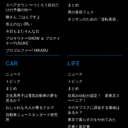
スペアタウン 〜つくろう自分だ
まとめ
けの予備の街〜
男の美容フェス
柳さん ごはんですよ
オジサンのための「逆転美容」
答えのない問い
今日もまたそんな日
プロサウナーSHOW ＆ プロテイ
ナーYUSUKE
プロゴルファー! HIKARU
CAR
LIFE
ニュース
ニュース
トピック
トピック
まとめ
まとめ
文化系男子は電気自動車の夢を
在原みゆ紀が認定！ 新東京ス
見るか？
ーベニア！
おしゃれな大人が乗るクルマ
そのサブスクに課金する価値は
あるか？
自動車ニュースタンダード研究
所
東京で暮らすのをやめてみた
定番と新定番