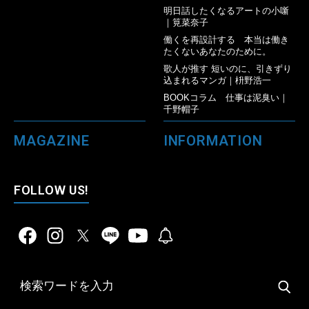
明日話したくなるアートの小噺
｜筧菜奈子
働くを再設計する 本当は働き
たくないあなたのために。
歌人が推す 短いのに、引きずり
込まれるマンガ｜枡野浩一
BOOKコラム 仕事は泥臭い｜
千野帽子
MAGAZINE
INFORMATION
FOLLOW US!