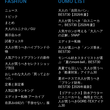
FASHION
UOMO LIST
ニュース
大人の「吉田カバン」
BEST30【2026年夏】
トピック
大人が買うべき「白スニーカ
まとめ
ー」BEST30【2026年夏】
大人のユニクロ／GU
人気サロンが考える「大人ヘア
展示会ルポ
の正解」SNAP
試着フェス®︎
エディター私物
大人が買うべきハイブランド小
大人が選ぶべき「メンズ香水」
物
BEST30
人気アウトドアブランドの新作
モンベル好きスタイリストが選
ぶ 「夏のmont-bell」BEST30
大人が買うべきセレクトショッ
プ別注
真夏でも涼しい。大人が買うべ
き「酷暑対策」アイテム30
おしゃれな大人の「買ってよか
った」
夏ボーナスで大人が買うべき
「ブランド財布」
定番と新定番
BEST30【2026年最新】
人気記事ランキング
【ゴアテックス】防水アウター
エディター私物 アーカイブ
にスニーカーも。梅雨までに大
人が買うべきGORE-TEXアイテ
在原みゆ紀の「手放せない」服
ム30