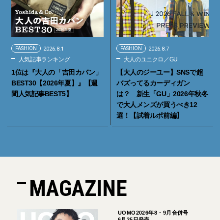
FASHION
2026.8.1
FASHION
2026.8.7
人気記事ランキング
大人のユニクロ／GU
1位は『大人の「吉田カバン」
【大人のジーユー】SNSで超
BEST30【2026年夏】』【週
バズってるカーディガン
間人気記事BEST5】
は？ 新生「GU」2026年秋冬
で大人メンズが買うべき12
選！【試着ルポ前編】
MAGAZINE
UOMO2026年8・9月合併号
6月25日発売