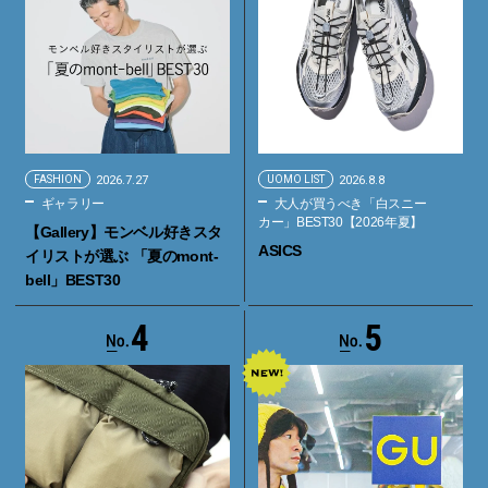
FASHION
2026.7.27
UOMO LIST
2026.8.8
ギャラリー
大人が買うべき「白スニー
カー」BEST30【2026年夏】
【Gallery】モンベル好きスタ
ASICS
イリストが選ぶ 「夏のmont-
bell」BEST30
4
5