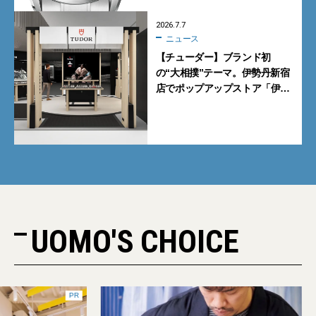
2026.7.7
ニュース
【チューダー】ブランド初
の“大相撲”テーマ。伊勢丹新宿
店でポップアップストア「伊勢
丹 新宿場所」を開催【7月8日
から】
UOMO'S CHOICE
PR