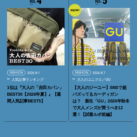
4
5
FASHION
2026.8.1
FASHION
2026.8.7
人気記事ランキング
大人のユニクロ／GU
1位は『大人の「吉田カバン」
【大人のジーユー】SNSで超
BEST30【2026年夏】』【週
バズってるカーディガン
間人気記事BEST5】
は？ 新生「GU」2026年秋冬
で大人メンズが買うべき12
選！【試着ルポ前編】