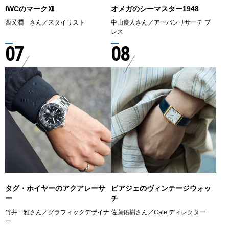
IWCのマークⅫ
オメガのシーマスター1948
西又潤一さん／スタイリスト
中山慶人さん／アーバンリサーチ プ
レス
07
08
タグ・ホイヤーのアクアレーサ
ピアジェのヴィンテージウォッ
ー
チ
竹井一雅さん／グラフィックデザイナ
佐藤佑樹さん／Cale ディレクター
ー