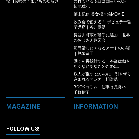
稲田俊輔のうまいものだらけ
売れている映画は面白いのか｜
菊地成孔
篠山紀信 美女標本箱MOVIE
飲み会で使える！ ポピュラー哲
学講座｜谷川嘉浩
長谷川町蔵が勝手に選ぶ、世界
のおじさん迷宮会
明日話したくなるアートの小噺
｜筧菜奈子
働くを再設計する 本当は働き
たくないあなたのために。
歌人が推す 短いのに、引きずり
込まれるマンガ｜枡野浩一
BOOKコラム 仕事は泥臭い｜
千野帽子
MAGAZINE
INFORMATION
FOLLOW US!