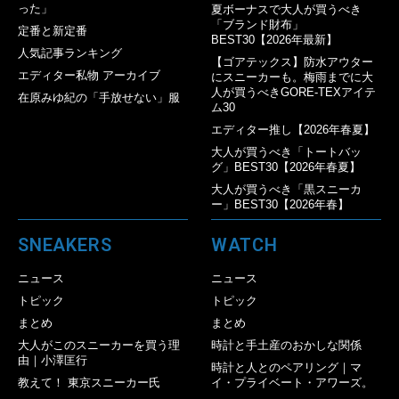
った」
夏ボーナスで大人が買うべき
「ブランド財布」
定番と新定番
BEST30【2026年最新】
人気記事ランキング
【ゴアテックス】防水アウター
エディター私物 アーカイブ
にスニーカーも。梅雨までに大
人が買うべきGORE-TEXアイテ
在原みゆ紀の「手放せない」服
ム30
エディター推し【2026年春夏】
大人が買うべき「トートバッ
グ」BEST30【2026年春夏】
大人が買うべき「黒スニーカ
ー」BEST30【2026年春】
SNEAKERS
WATCH
ニュース
ニュース
トピック
トピック
まとめ
まとめ
大人がこのスニーカーを買う理
時計と手土産のおかしな関係
由｜小澤匡行
時計と人とのペアリング｜マ
教えて！ 東京スニーカー氏
イ・プライベート・アワーズ。