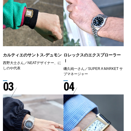
カルティエのサントス-デュモン
ロレックスのエクスプローラー
Ⅰ
西野大士さん／NEATデザイナー、に
しのや代表
磯久純一さん／SUPER A MARKET サ
ブマネージャー
03
04