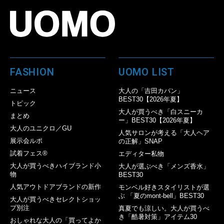
FASHION
UOMO LIST
ニュース
大人の「吉田カバン」
BEST30【2026年夏】
トピック
大人が買うべき「白スニーカ
まとめ
ー」BEST30【2026年夏】
大人のユニクロ／GU
人気サロンが考える「大人ヘア
展示会ルポ
の正解」SNAP
試着フェス®︎
エディター私物
大人が買うべきハイブランド小
大人が選ぶべき「メンズ香水」
物
BEST30
人気アウトドアブランドの新作
モンベル好きスタイリストが選
ぶ 「夏のmont-bell」BEST30
大人が買うべきセレクトショッ
プ別注
真夏でも涼しい。大人が買うべ
き「酷暑対策」アイテム30
おしゃれな大人の「買ってよか