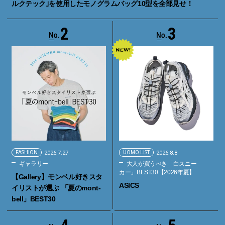
ルクテック｣を使用したモノグラムバッグ10型を全部見せ！
2
3
FASHION
2026.7.27
UOMO LIST
2026.8.8
ギャラリー
大人が買うべき「白スニー
カー」BEST30【2026年夏】
【Gallery】モンベル好きスタ
ASICS
イリストが選ぶ 「夏のmont-
bell」BEST30