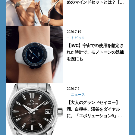
めのマインドセットとは？【イ
ンタビュー】
2026.7.19
トピック
【IWC】宇宙での使用を想定さ
れた時計で、モノトーンの洗練
を腕にも
2026.7.9
ニュース
【大人のグランドセイコー】
湖、白樺林、渓谷をダイヤル
に。「エボリューション9」の
新作9モデル