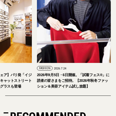
FASHION
2026.7.29
FASHION
2026.7.24
【おしゃれな大人のアイウェア】パリ発「イジ
2026年9月5日・
ピジ」が国内初の旗艦店をキャットストリート
読者の皆さまをご招
にオープン。日本限定サングラスも登場
ション＆美容アイテ