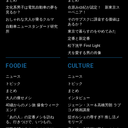
まとめ
まとめ
文化系男子は電気自動車の夢を
在原みゆ紀が認定！ 新東京ス
見るか？
ーベニア！
おしゃれな大人が乗るクルマ
そのサブスクに課金する価値は
あるか？
自動車ニュースタンダード研究
所
東京で暮らすのをやめてみた
定番と新定番
松下洸平 First Light
犬を愛する男の肖像
FOODIE
CULTURE
ニュース
ニュース
トピック
トピック
まとめ
まとめ
大人の痩せメシ
インタビュー
40歳からのメシ旅 爆食ウィーク
ジェーン・スー＆高橋芳朗 ラブ
エンド
コメ映画講座
「あの人」の定番メシを訪ね
掟ポルシェの尊すぎ!! 推し活メ
る。行きつけで、いつもの。
モリーズ