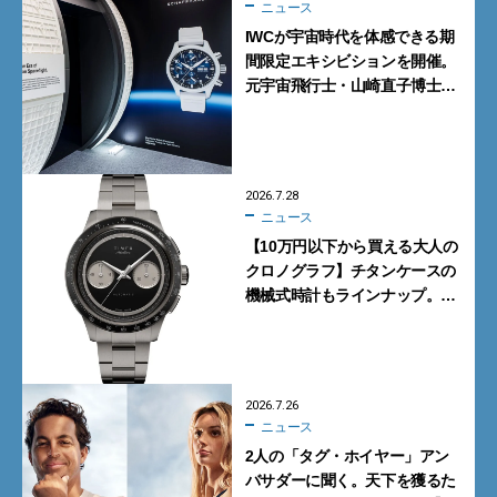
ニュース
IWCが宇宙時代を体感できる期
間限定エキシビションを開催。
元宇宙飛行士・山崎直子博士に
よるトークショーも実施
2026.7.28
ニュース
【10万円以下から買える大人の
クロノグラフ】チタンケースの
機械式時計もラインナップ。タ
イメックスの本気が詰まった新
作が買い！
2026.7.26
ニュース
2人の「タグ・ホイヤー」アン
バサダーに聞く。天下を獲るた