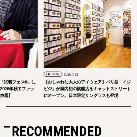
FASHION
2026.7.24
FASHION
2026.7.29
2026年9月5日・6日開催。「試着フェス®︎」に
【おしゃれな大人の
読者の皆さまをご招待。【2026年秋冬ファッ
ピジ」が国内初の旗
ション＆美容アイテム試し放題】
にオープン。日本限
RECOMMENDED