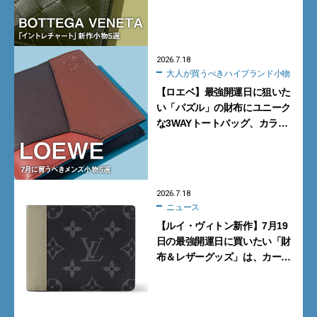
型トートバッグ、デッキシュー
ズに注目
2026.7.18
大人が買うべきハイブランド小物
【ロエベ】最強開運日に狙いた
い「パズル」の財布にユニーク
な3WAYトートバッグ、カラフ
ルな新型スニーカー…7月に買
うべきメンズ小物5選
2026.7.18
ニュース
【ルイ・ヴィトン新作】7月19
日の最強開運日に買いたい「財
布＆レザーグッズ」は、カーキ
グリーンがシックな「モノグラ
ム・エクリプス」