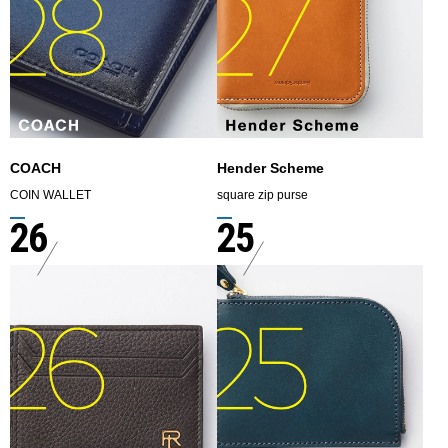
COACH
Hender Scheme
COIN WALLET
square zip purse
26
25