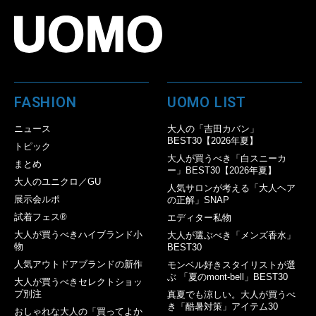
FASHION
UOMO LIST
ニュース
大人の「吉田カバン」
BEST30【2026年夏】
トピック
大人が買うべき「白スニーカ
まとめ
ー」BEST30【2026年夏】
大人のユニクロ／GU
人気サロンが考える「大人ヘア
展示会ルポ
の正解」SNAP
試着フェス®︎
エディター私物
大人が買うべきハイブランド小
大人が選ぶべき「メンズ香水」
物
BEST30
人気アウトドアブランドの新作
モンベル好きスタイリストが選
ぶ 「夏のmont-bell」BEST30
大人が買うべきセレクトショッ
プ別注
真夏でも涼しい。大人が買うべ
き「酷暑対策」アイテム30
おしゃれな大人の「買ってよか