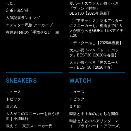
った」
夏ボーナスで大人が買うべき
「ブランド財布」
定番と新定番
BEST30【2026年最新】
人気記事ランキング
【ゴアテックス】防水アウター
エディター私物 アーカイブ
にスニーカーも。梅雨までに大
人が買うべきGORE-TEXアイテ
在原みゆ紀の「手放せない」服
ム30
エディター推し【2026年春夏】
大人が買うべき「トートバッ
グ」BEST30【2026年春夏】
大人が買うべき「黒スニーカ
ー」BEST30【2026年春】
SNEAKERS
WATCH
ニュース
ニュース
トピック
トピック
まとめ
まとめ
大人がこのスニーカーを買う理
時計と手土産のおかしな関係
由｜小澤匡行
時計と人とのペアリング｜マ
教えて！ 東京スニーカー氏
イ・プライベート・アワーズ。