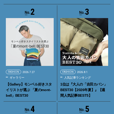
2
3
FASHION
2026.7.27
FASHION
2026.8.1
ギャラリー
人気記事ランキング
【Gallery】モンベル好きスタ
1位は『大人の「吉田カバン」
イリストが選ぶ 「夏のmont-
BEST30【2026年夏】』【週
bell」BEST30
間人気記事BEST5】
4
5