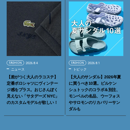
FASHION
2026.8.4
FASHION
2026.8.1
ニュース
トピック
【差がつく大人のラコステ】
【大人のサンダル】2026年夏
定番ポロシャツにヴィンテー
に買うべき10選。ビルケン
ジ感をプラス。おじさんぽく
シュトックのコラボ＆別注、
見えない「サタデーズ NYC」
モンベルの名品、ウーフォス
のカスタムモデルが欲しい！
やサロモンのリカバリーサン
ダルも