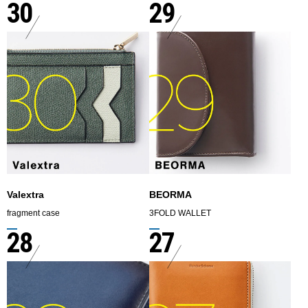
30
29
Valextra
BEORMA
fragment case
3FOLD WALLET
28
27