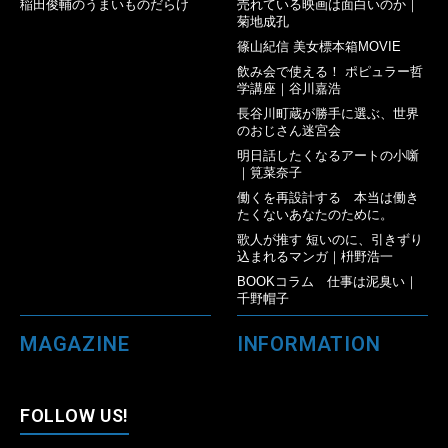
稲田俊輔のうまいものだらけ
売れている映画は面白いのか｜
菊地成孔
篠山紀信 美女標本箱MOVIE
飲み会で使える！ ポピュラー哲
学講座｜谷川嘉浩
長谷川町蔵が勝手に選ぶ、世界
のおじさん迷宮会
明日話したくなるアートの小噺
｜筧菜奈子
働くを再設計する 本当は働き
たくないあなたのために。
歌人が推す 短いのに、引きずり
込まれるマンガ｜枡野浩一
BOOKコラム 仕事は泥臭い｜
千野帽子
MAGAZINE
INFORMATION
FOLLOW US!