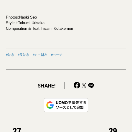
Photos:Naoki Seo
Stylist:Takumi Urisaka
Composition & Text:Hisami Kotakemori
財布
長財布
ミニ財布
コーチ
SHARE!
27
29