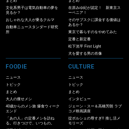
まとめ
まとめ
文化系男子は電気自動車の夢を
在原みゆ紀が認定！ 新東京ス
見るか？
ーベニア！
おしゃれな大人が乗るクルマ
そのサブスクに課金する価値は
あるか？
自動車ニュースタンダード研究
所
東京で暮らすのをやめてみた
定番と新定番
松下洸平 First Light
犬を愛する男の肖像
FOODIE
CULTURE
ニュース
ニュース
トピック
トピック
まとめ
まとめ
大人の痩せメシ
インタビュー
40歳からのメシ旅 爆食ウィーク
ジェーン・スー＆高橋芳朗 ラブ
エンド
コメ映画講座
「あの人」の定番メシを訪ね
掟ポルシェの尊すぎ!! 推し活メ
る。行きつけで、いつもの。
モリーズ