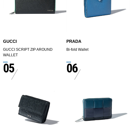
GUCCI
PRADA
GUCCI SCRIPT ZIP AROUND
Bi-fold Wallet
WALLET
05
06