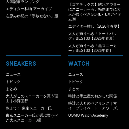
人気記事ランキング
【ゴアテックス】防水アウター
エディター私物 アーカイブ
にスニーカーも。梅雨までに大
人が買うべきGORE-TEXアイテ
在原みゆ紀の「手放せない」服
ム30
エディター推し【2026年春夏】
大人が買うべき「トートバッ
グ」BEST30【2026年春夏】
大人が買うべき「黒スニーカ
ー」BEST30【2026年春】
SNEAKERS
WATCH
ニュース
ニュース
トピック
トピック
まとめ
まとめ
大人がこのスニーカーを買う理
時計と手土産のおかしな関係
由｜小澤匡行
時計と人とのペアリング｜マ
教えて！ 東京スニーカー氏
イ・プライベート・アワーズ。
東京スニーカー氏が選ぶ買うべ
UOMO Watch Academy
き大人スニーカー3選