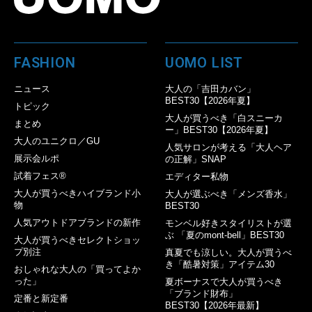
FASHION
UOMO LIST
ニュース
大人の「吉田カバン」
BEST30【2026年夏】
トピック
大人が買うべき「白スニーカ
まとめ
ー」BEST30【2026年夏】
大人のユニクロ／GU
人気サロンが考える「大人ヘア
展示会ルポ
の正解」SNAP
試着フェス®︎
エディター私物
大人が買うべきハイブランド小
大人が選ぶべき「メンズ香水」
物
BEST30
人気アウトドアブランドの新作
モンベル好きスタイリストが選
ぶ 「夏のmont-bell」BEST30
大人が買うべきセレクトショッ
プ別注
真夏でも涼しい。大人が買うべ
き「酷暑対策」アイテム30
おしゃれな大人の「買ってよか
った」
夏ボーナスで大人が買うべき
「ブランド財布」
定番と新定番
BEST30【2026年最新】