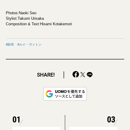
Photos:Naoki Seo
Stylist:Takumi Urisaka
Composition & Text:Hisami Kotakemori
財布
ルイ・ヴィトン
SHARE!
01
03