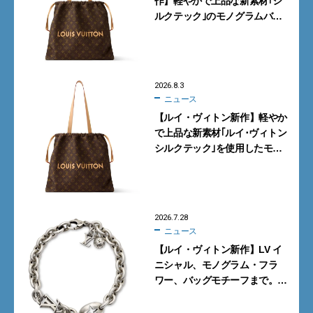
作】軽やかで上品な新素材｢シ
ルクテック｣のモノグラムバッ
グ10型を全部見せ』【週間人気
記事BEST5】
2026.8.3
ニュース
【ルイ・ヴィトン新作】軽やか
で上品な新素材｢ルイ･ヴィトン
シルクテック｣を使用したモノ
グラムバッグ10型を全部見せ！
2026.7.28
ニュース
【ルイ・ヴィトン新作】LV イ
ニシャル、モノグラム・フラ
ワー、バッグモチーフまで。大
人がこの夏選ぶべき「シルバー
アクセ」7選