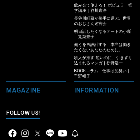
飲み会で使える！ ポピュラー哲
学講座｜谷川嘉浩
長谷川町蔵が勝手に選ぶ、世界
のおじさん迷宮会
明日話したくなるアートの小噺
｜筧菜奈子
働くを再設計する 本当は働き
たくないあなたのために。
歌人が推す 短いのに、引きずり
込まれるマンガ｜枡野浩一
BOOKコラム 仕事は泥臭い｜
千野帽子
MAGAZINE
INFORMATION
FOLLOW US!