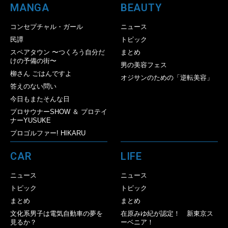
MANGA
BEAUTY
コンセプチャル・ガール
ニュース
民譚
トピック
スペアタウン 〜つくろう自分だ
まとめ
けの予備の街〜
男の美容フェス
柳さん ごはんですよ
オジサンのための「逆転美容」
答えのない問い
今日もまたそんな日
プロサウナーSHOW ＆ プロテイ
ナーYUSUKE
プロゴルファー! HIKARU
CAR
LIFE
ニュース
ニュース
トピック
トピック
まとめ
まとめ
文化系男子は電気自動車の夢を
在原みゆ紀が認定！ 新東京ス
見るか？
ーベニア！