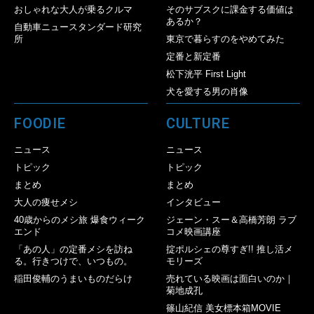
おしゃれな大人が乗るクルマ
そのサブスクに課金する価値は
あるか？
自動車ニュースタンダード研究
所
東京で暮らすのをやめてみた
定番と新定番
松下洸平 First Light
犬を愛する男の肖像
FOODIE
CULTURE
ニュース
ニュース
トピック
トピック
まとめ
まとめ
大人の痩せメシ
インタビュー
40歳からのメシ旅 爆食ウィーク
ジェーン・スー＆高橋芳朗 ラブ
エンド
コメ映画講座
「あの人」の定番メシを訪ね
掟ポルシェの尊すぎ!! 推し活メ
る。行きつけで、いつもの。
モリーズ
稲田俊輔のうまいものだらけ
売れている映画は面白いのか｜
菊地成孔
篠山紀信 美女標本箱MOVIE