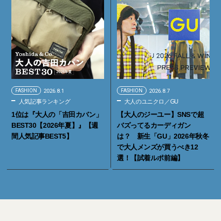
FASHION
2026.8.1
FASHION
2026.8.7
人気記事ランキング
大人のユニクロ／GU
1位は『大人の「吉田カバン」
【大人のジーユー】SNSで超
BEST30【2026年夏】』【週
バズってるカーディガン
間人気記事BEST5】
は？ 新生「GU」2026年秋冬
で大人メンズが買うべき12
選！【試着ルポ前編】