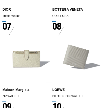
DIOR
BOTTEGA VENETA
Trifold Wallet
COIN PURSE
07
08
Maison Margiela
LOEWE
ZIP WALLET
BIFOLD COIN WALLET
09
10