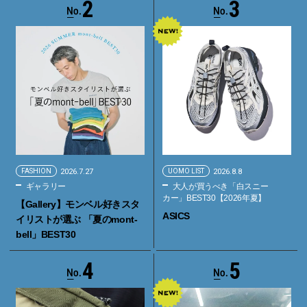
2
3
FASHION
2026.7.27
UOMO LIST
2026.8.8
ギャラリー
大人が買うべき「白スニー
カー」BEST30【2026年夏】
【Gallery】モンベル好きスタ
ASICS
イリストが選ぶ 「夏のmont-
bell」BEST30
4
5