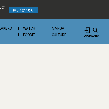
の広
詳しくはこちら
EAKERS
WATCH
MANGA
E
FOODIE
CULTURE
LOGIN
SEARCH