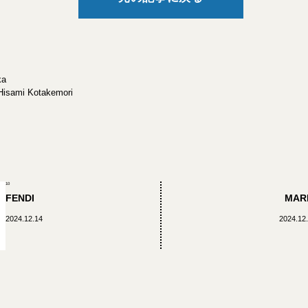
ka
Hisami Kotakemori
10
FENDI
MAR
2024.12.14
2024.12