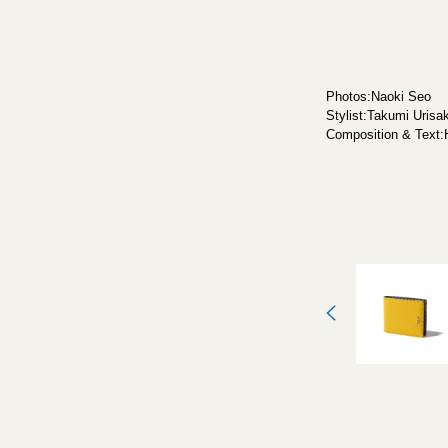
Photos:Naoki Seo
Stylist:Takumi Urisa
Composition & Text: