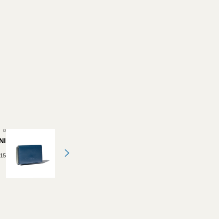
12
NI
.15