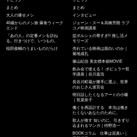
まとめ
まとめ
大人の痩せメシ
インタビュー
40歳からのメシ旅 爆食ウィーク
ジェーン・スー＆高橋芳朗 ラブ
エンド
コメ映画講座
「あの人」の定番メシを訪ね
掟ポルシェの尊すぎ!! 推し活メ
る。行きつけで、いつもの。
モリーズ
稲田俊輔のうまいものだらけ
売れている映画は面白いのか｜
菊地成孔
篠山紀信 美女標本箱MOVIE
飲み会で使える！ ポピュラー哲
学講座｜谷川嘉浩
長谷川町蔵が勝手に選ぶ、世界
のおじさん迷宮会
明日話したくなるアートの小噺
｜筧菜奈子
働くを再設計する 本当は働き
たくないあなたのために。
歌人が推す 短いのに、引きずり
込まれるマンガ｜枡野浩一
BOOKコラム 仕事は泥臭い｜