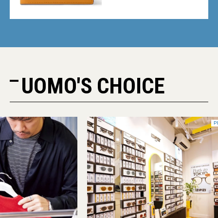
人気記事BEST5】
UOMO'S CHOICE
PR