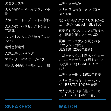
試着フェス®︎
エディター私物
大人が買うべきハイブランド小
大人が選ぶべき「メンズ香水」
物
BEST30
人気アウトドアブランドの新作
モンベル好きスタイリストが選
ぶ 「夏のmont-bell」BEST30
大人が買うべきセレクトショッ
プ別注
真夏でも涼しい。大人が買うべ
き「酷暑対策」アイテム30
おしゃれな大人の「買ってよか
った」
夏ボーナスで大人が買うべき
「ブランド財布」
定番と新定番
BEST30【2026年最新】
人気記事ランキング
【ゴアテックス】防水アウター
エディター私物 アーカイブ
にスニーカーも。梅雨までに大
人が買うべきGORE-TEXアイテ
在原みゆ紀の「手放せない」服
ム30
エディター推し【2026年春夏】
大人が買うべき「トートバッ
グ」BEST30【2026年春夏】
大人が買うべき「黒スニーカ
ー」BEST30【2026年春】
SNEAKERS
WATCH