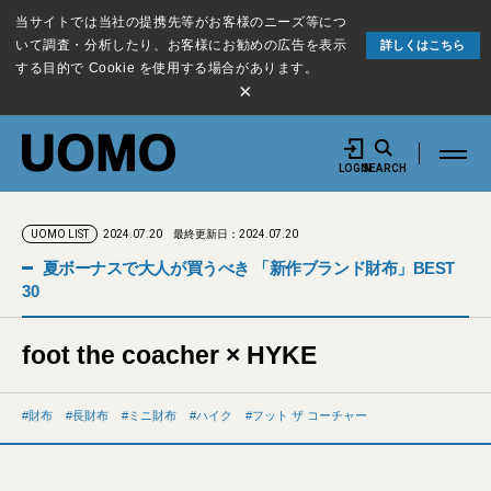
当サイトでは当社の提携先等がお客様のニーズ等につ
いて調査・分析したり、お客様にお勧めの広告を表示
詳しくはこちら
する目的で Cookie を使用する場合があります。
×
LOGIN
SEARCH
2024.07.20
最終更新日：2024.07.20
UOMO LIST
夏ボーナスで大人が買うべき 「新作ブランド財布」BEST
30
foot the coacher × HYKE
財布
長財布
ミニ財布
ハイク
フット ザ コーチャー