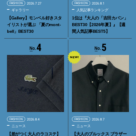
FASHION
2026.7.27
FASHION
2026.8.1
ギャラリー
人気記事ランキング
【Gallery】モンベル好きスタ
1位は『大人の「吉田カバン」
イリストが選ぶ 「夏のmont-
BEST30【2026年夏】』【週
bell」BEST30
間人気記事BEST5】
4
5
FASHION
2026.8.4
FASHION
2026.8.7
ニュース
ニュース
【差がつく大人のラコステ】
【大人のブルックス ブラザー