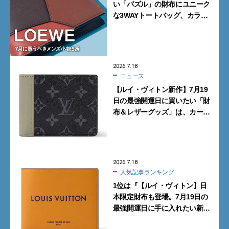
い「パズル」の財布にユニーク
な3WAYトートバッグ、カラフ
ルな新型スニーカー…7月に買
うべきメンズ小物5選
2026.7.18
ニュース
【ルイ・ヴィトン新作】7月19
日の最強開運日に買いたい「財
布＆レザーグッズ」は、カーキ
グリーンがシックな「モノグラ
ム・エクリプス」
2026.7.18
人気記事ランキング
1位は『【ルイ・ヴィトン】日
本限定財布も登場。7月19日の
最強開運日に手に入れたい新作
「レザーグッズ」10選』【週間