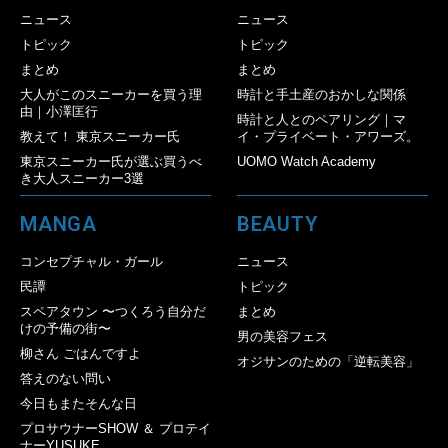
ニュース
ニュース
トピック
トピック
まとめ
まとめ
大人がこのスニーカーを買う理
時計と手土産のおかしな関係
由｜小澤匡行
時計と人とのペアリング｜マ
教えて！ 東京スニーカー氏
イ・プライベート・アワーズ。
東京スニーカー氏が選ぶ買うべ
UOMO Watch Academy
き大人スニーカー3選
MANGA
BEAUTY
コンセプチャル・ガール
ニュース
民譚
トピック
スペアタウン 〜つくろう自分だ
まとめ
けの予備の街〜
男の美容フェス
柳さん ごはんですよ
オジサンのための「逆転美容」
答えのない問い
今日もまたそんな日
プロサウナーSHOW ＆ プロテイ
ナーYUSUKE