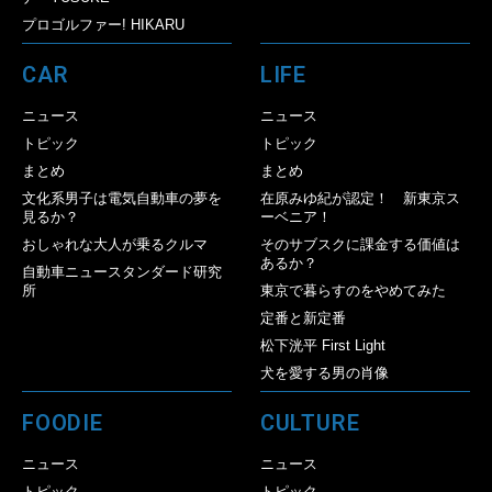
プロゴルファー! HIKARU
CAR
LIFE
ニュース
ニュース
トピック
トピック
まとめ
まとめ
文化系男子は電気自動車の夢を
在原みゆ紀が認定！ 新東京ス
見るか？
ーベニア！
おしゃれな大人が乗るクルマ
そのサブスクに課金する価値は
あるか？
自動車ニュースタンダード研究
所
東京で暮らすのをやめてみた
定番と新定番
松下洸平 First Light
犬を愛する男の肖像
FOODIE
CULTURE
ニュース
ニュース
トピック
トピック