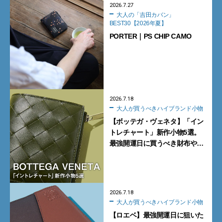
2026.7.27
大人の「吉田カバン」
BEST30【2026年夏】
PORTER｜PS CHIP CAMO
2026.7.18
大人が買うべきハイブランド小物
【ボッテガ・ヴェネタ】「イン
トレチャート」新作小物5選。
最強開運日に買うべき財布や新
型トートバッグ、デッキシュー
ズに注目
2026.7.18
大人が買うべきハイブランド小物
【ロエベ】最強開運日に狙いた