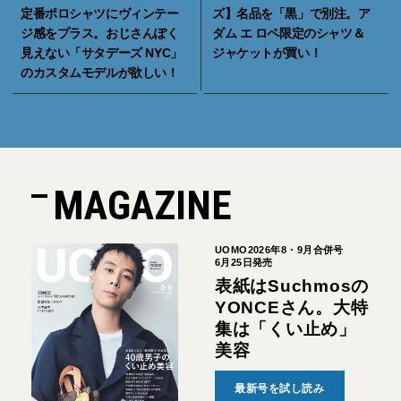
定番ポロシャツにヴィンテー
ズ】名品を「黒」で別注。ア
ジ感をプラス。おじさんぽく
ダム エ ロペ限定のシャツ＆
見えない「サタデーズ NYC」
ジャケットが買い！
のカスタムモデルが欲しい！
MAGAZINE
UOMO2026年8・9月合併号
6月25日発売
表紙はSuchmosの
YONCEさん。大特
集は「くい止め」
美容
最新号を試し読み