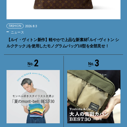
FASHION
2026.8.3
ニュース
【ルイ・ヴィトン新作】軽やかで上品な新素材｢ルイ･ヴィトン シ
ルクテック｣を使用したモノグラムバッグ10型を全部見せ！
2
3