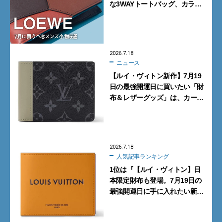
な3WAYトートバッグ、カラフ
ルな新型スニーカー…7月に買
うべきメンズ小物5選
2026.7.18
ニュース
【ルイ・ヴィトン新作】7月19
日の最強開運日に買いたい「財
布＆レザーグッズ」は、カーキ
グリーンがシックな「モノグラ
ム・エクリプス」
2026.7.18
人気記事ランキング
1位は『【ルイ・ヴィトン】日
本限定財布も登場。7月19日の
最強開運日に手に入れたい新作
「レザーグッズ」10選』【週間
人気記事BEST5】