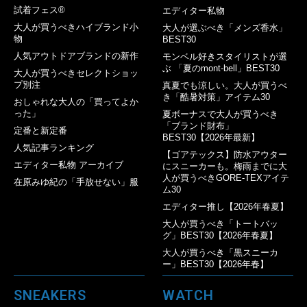
試着フェス®︎
エディター私物
大人が買うべきハイブランド小
大人が選ぶべき「メンズ香水」
物
BEST30
人気アウトドアブランドの新作
モンベル好きスタイリストが選
ぶ 「夏のmont-bell」BEST30
大人が買うべきセレクトショッ
プ別注
真夏でも涼しい。大人が買うべ
き「酷暑対策」アイテム30
おしゃれな大人の「買ってよか
った」
夏ボーナスで大人が買うべき
「ブランド財布」
定番と新定番
BEST30【2026年最新】
人気記事ランキング
【ゴアテックス】防水アウター
エディター私物 アーカイブ
にスニーカーも。梅雨までに大
人が買うべきGORE-TEXアイテ
在原みゆ紀の「手放せない」服
ム30
エディター推し【2026年春夏】
大人が買うべき「トートバッ
グ」BEST30【2026年春夏】
大人が買うべき「黒スニーカ
ー」BEST30【2026年春】
SNEAKERS
WATCH