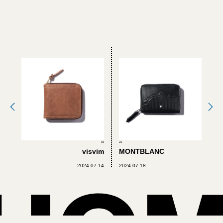
19
21
visvim
MONTBLANC
2024.07.14
2024.07.18