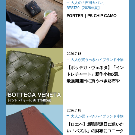
大人の「吉田カバン」
BEST30【2026年夏】
PORTER｜PS CHIP CAMO
2026.7.18
大人が買うべきハイブランド小物
【ボッテガ・ヴェネタ】「イン
トレチャート」新作小物5選。
最強開運日に買うべき財布や新
型トートバッグ、デッキシュー
ズに注目
2026.7.18
大人が買うべきハイブランド小物
【ロエベ】最強開運日に狙いた
い「パズル」の財布にユニーク