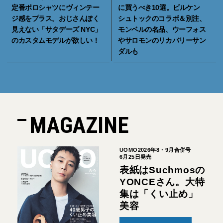
定番ポロシャツにヴィンテー
に買うべき10選。ビルケン
ジ感をプラス。おじさんぽく
シュトックのコラボ＆別注、
見えない「サタデーズ NYC」
モンベルの名品、ウーフォス
のカスタムモデルが欲しい！
やサロモンのリカバリーサン
ダルも
MAGAZINE
UOMO2026年8・9月合併号
6月25日発売
表紙はSuchmosの
YONCEさん。大特
集は「くい止め」
美容