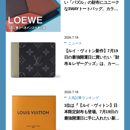
い「パズル」の財布にユニーク
な3WAYトートバッグ、カラフ
ルな新型スニーカー…7月に買
うべきメンズ小物5選
2026.7.18
ニュース
【ルイ・ヴィトン新作】7月19
日の最強開運日に買いたい「財
布＆レザーグッズ」は、カーキ
グリーンがシックな「モノグラ
ム・エクリプス」
2026.7.18
人気記事ランキング
1位は『【ルイ・ヴィトン】日
本限定財布も登場。7月19日の
最強開運日に手に入れたい新作
「レザーグッズ」10選』【週間