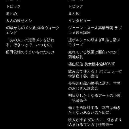
トピック
トピック
まとめ
まとめ
大人の痩せメシ
インタビュー
40歳からのメシ旅 爆食ウィーク
ジェーン・スー＆高橋芳朗 ラブ
エンド
コメ映画講座
「あの人」の定番メシを訪ね
掟ポルシェの尊すぎ!! 推し活メ
る。行きつけで、いつもの。
モリーズ
稲田俊輔のうまいものだらけ
売れている映画は面白いのか｜
菊地成孔
篠山紀信 美女標本箱MOVIE
飲み会で使える！ ポピュラー哲
学講座｜谷川嘉浩
長谷川町蔵が勝手に選ぶ、世界
のおじさん迷宮会
明日話したくなるアートの小噺
｜筧菜奈子
働くを再設計する 本当は働き
たくないあなたのために。
歌人が推す 短いのに、引きずり
込まれるマンガ｜枡野浩一