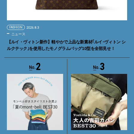
FASHION
2026.8.3
ニュース
【ルイ・ヴィトン新作】軽やかで上品な新素材｢ルイ･ヴィトン シ
ルクテック｣を使用したモノグラムバッグ10型を全部見せ！
2
3