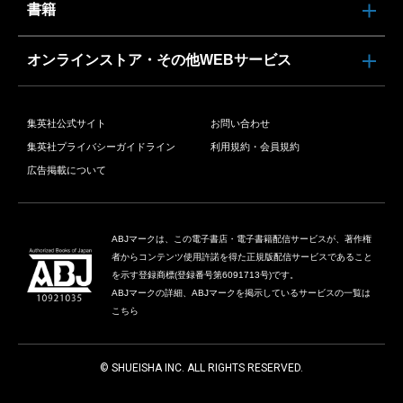
書籍
オンラインストア・その他WEBサービス
集英社公式サイト
お問い合わせ
集英社プライバシーガイドライン
利用規約・会員規約
広告掲載について
ABJマークは、この電子書店・電子書籍配信サービスが、著作権
者からコンテンツ使用許諾を得た正規版配信サービスであること
を示す登録商標(登録番号第6091713号)です。
ABJマークの詳細、ABJマークを掲示しているサービスの一覧は
こちら
© SHUEISHA INC. ALL RIGHTS RESERVED.