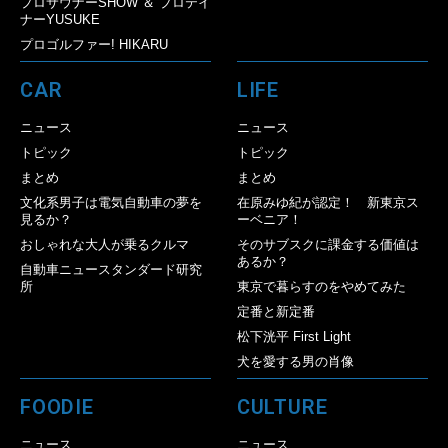
プロサウナーSHOW ＆ プロテイ
ナーYUSUKE
プロゴルファー! HIKARU
CAR
LIFE
ニュース
ニュース
トピック
トピック
まとめ
まとめ
文化系男子は電気自動車の夢を
在原みゆ紀が認定！ 新東京ス
見るか？
ーベニア！
おしゃれな大人が乗るクルマ
そのサブスクに課金する価値は
あるか？
自動車ニュースタンダード研究
所
東京で暮らすのをやめてみた
定番と新定番
松下洸平 First Light
犬を愛する男の肖像
FOODIE
CULTURE
ニュース
ニュース