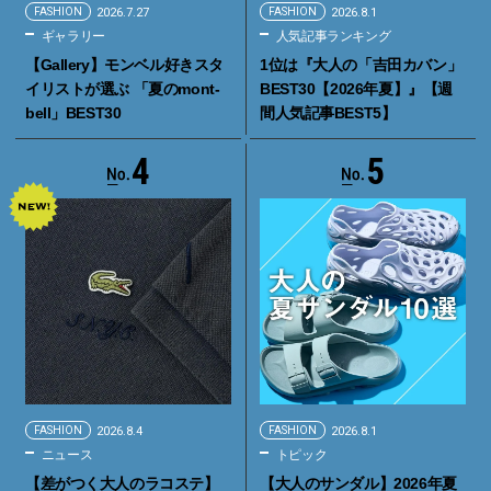
FASHION
2026.7.27
FASHION
2026.8.1
ギャラリー
人気記事ランキング
【Gallery】モンベル好きスタ
1位は『大人の「吉田カバン」
イリストが選ぶ 「夏のmont-
BEST30【2026年夏】』【週
bell」BEST30
間人気記事BEST5】
4
5
FASHION
2026.8.4
FASHION
2026.8.1
ニュース
トピック
【差がつく大人のラコステ】
【大人のサンダル】2026年夏