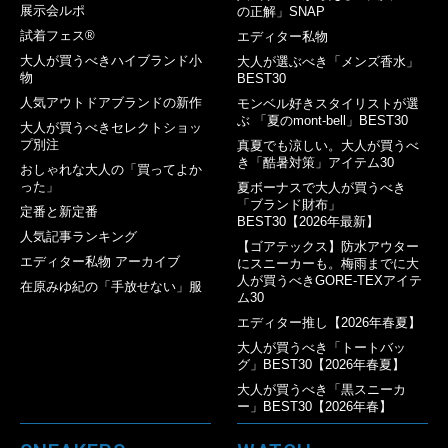
展示会ルポ
の正解」SNAP
試着フェス®︎
エディター私物
大人が買うべきハイブランド小
大人が選ぶべき「メンズ香水」
物
BEST30
人気アウトドアブランドの新作
モンベル好きスタイリストが選
ぶ 「夏のmont-bell」BEST30
大人が買うべきセレクトショッ
プ別注
真夏でも涼しい。大人が買うべ
き「酷暑対策」アイテム30
おしゃれな大人の「買ってよか
った」
夏ボーナスで大人が買うべき
「ブランド財布」
定番と新定番
BEST30【2026年最新】
人気記事ランキング
【ゴアテックス】防水アウター
エディター私物 アーカイブ
にスニーカーも。梅雨までに大
人が買うべきGORE-TEXアイテ
在原みゆ紀の「手放せない」服
ム30
エディター推し【2026年春夏】
大人が買うべき「トートバッ
グ」BEST30【2026年春夏】
大人が買うべき「黒スニーカ
ー」BEST30【2026年春】