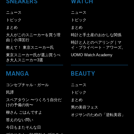
SNEAKERS
WATCH
ニュース
ニュース
トピック
トピック
まとめ
まとめ
大人がこのスニーカーを買う理
時計と手土産のおかしな関係
由｜小澤匡行
時計と人とのペアリング｜マ
教えて！ 東京スニーカー氏
イ・プライベート・アワーズ。
東京スニーカー氏が選ぶ買うべ
UOMO Watch Academy
き大人スニーカー3選
MANGA
BEAUTY
コンセプチャル・ガール
ニュース
民譚
トピック
スペアタウン 〜つくろう自分だ
まとめ
けの予備の街〜
男の美容フェス
柳さん ごはんですよ
オジサンのための「逆転美容」
答えのない問い
今日もまたそんな日