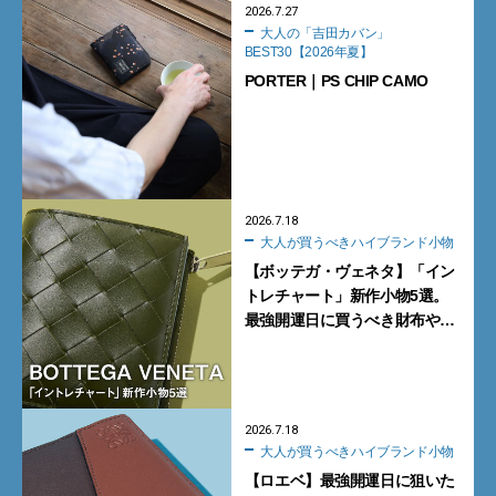
2026.7.27
大人の「吉田カバン」
BEST30【2026年夏】
PORTER｜PS CHIP CAMO
2026.7.18
大人が買うべきハイブランド小物
【ボッテガ・ヴェネタ】「イン
トレチャート」新作小物5選。
最強開運日に買うべき財布や新
型トートバッグ、デッキシュー
ズに注目
2026.7.18
大人が買うべきハイブランド小物
【ロエベ】最強開運日に狙いた