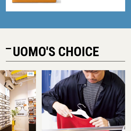
人気記事BEST5】
UOMO'S CHOICE
PR