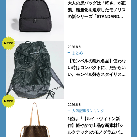
大人の黒バッグは「軽さ」が正
義。軽量化を追求したモノリス
の新シリーズ「STANDARD
Neutral」が快適すぎる！
2026.8.8
まとめ
【モンベルの隠れ名品】使わな
い時はコンパクトに、だからい
い。モンベル好きスタイリスト
がすすめる「たためるバッグ」
4選
2026.8.8
人気記事ランキング
1位は『【ルイ・ヴィトン新
作】軽やかで上品な新素材｢シ
ルクテック｣のモノグラムバッ