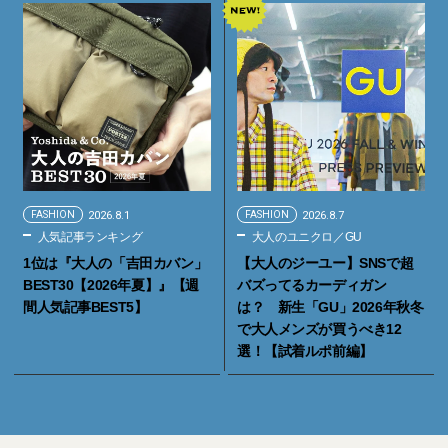
FASHION
2026.8.1
FASHION
2026.8.7
人気記事ランキング
大人のユニクロ／GU
1位は『大人の「吉田カバン」
【大人のジーユー】SNSで超
BEST30【2026年夏】』【週
バズってるカーディガン
間人気記事BEST5】
は？ 新生「GU」2026年秋冬
で大人メンズが買うべき12
選！【試着ルポ前編】