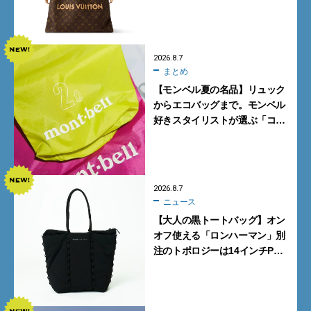
グ10型を全部見せ』【週間人気
記事BEST5】
2026.8.7
まとめ
【モンベル夏の名品】リュック
からエコバッグまで。モンベル
好きスタイリストが選ぶ「コス
パも最高な超軽量バッグ」5選
2026.8.7
ニュース
【大人の黒トートバッグ】オン
オフ使える「ロンハーマン」別
注のトポロジーは14インチPC
も収納可