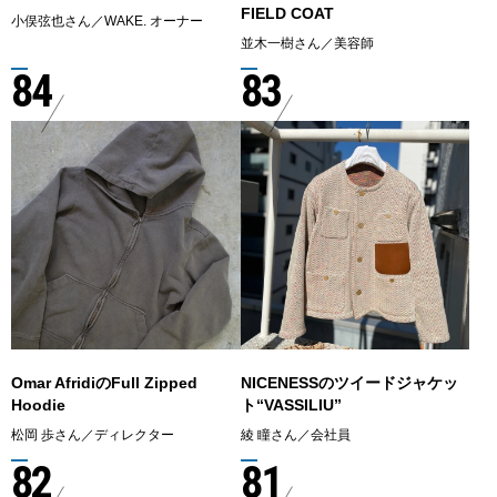
FIELD COAT
小俣弦也さん／WAKE. オーナー
並木一樹さん／美容師
84
83
Omar AfridiのFull Zipped
NICENESSのツイードジャケッ
Hoodie
ト“VASSILIU”
松岡 歩さん／ディレクター
綾 瞳さん／会社員
82
81