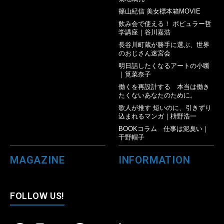
篠山紀信 美女標本箱MOVIE
飲み会で使える！ ポピュラー哲
学講座｜谷川嘉浩
長谷川町蔵が勝手に選ぶ、世界
のおじさん迷宮会
明日話したくなるアートの小噺
｜筧菜奈子
働くを再設計する 本当は働き
たくないあなたのために。
歌人が推す 短いのに、引きずり
込まれるマンガ｜枡野浩一
BOOKコラム 仕事は泥臭い｜
千野帽子
MAGAZINE
INFORMATION
FOLLOW US!