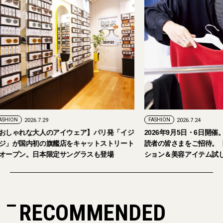
FASHION
2026.7.29
FASHION
2026.7.24
【おしゃれな大人のアイウェア】パリ発「イジ
2026年9月5日・
ピジ」が国内初の旗艦店をキャットストリート
読者の皆さまをご招
にオープン。日本限定サングラスも登場
ション＆美容アイテ
RECOMMENDED