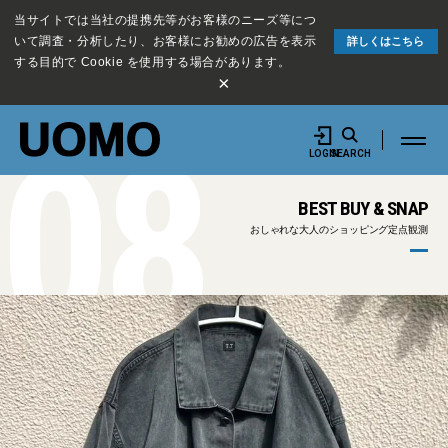
当サイトでは当社の提携先等がお客様のニーズ等につ
いて調査・分析したり、お客様にお勧めの広告を表示
詳しくはこちら
する目的で Cookie を使用する場合があります。
×
08
LOGIN
SEARCH
BEST BUY & SNAP
おしゃれな大人のショッピング定点観測