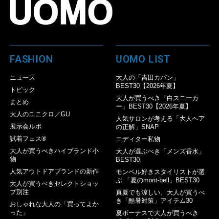
FASHION
UOMO LIST
ニュース
大人の「吉田カバン」
BEST30【2026年夏】
トピック
大人が買うべき「白スニーカ
まとめ
ー」BEST30【2026年夏】
大人のユニクロ／GU
人気サロンが考える「大人ヘア
展示会ルポ
の正解」SNAP
試着フェス®︎
エディター私物
大人が買うべきハイブランド小
大人が選ぶべき「メンズ香水」
物
BEST30
人気アウトドアブランドの新作
モンベル好きスタイリストが選
ぶ 「夏のmont-bell」BEST30
大人が買うべきセレクトショッ
プ別注
真夏でも涼しい。大人が買うべ
き「酷暑対策」アイテム30
おしゃれな大人の「買ってよか
った」
夏ボーナスで大人が買うべき