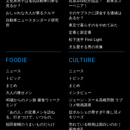
文化系男子は電気自動車の夢を
在原みゆ紀が認定！ 新東京ス
見るか？
ーベニア！
おしゃれな大人が乗るクルマ
そのサブスクに課金する価値は
あるか？
自動車ニュースタンダード研究
所
東京で暮らすのをやめてみた
定番と新定番
松下洸平 First Light
犬を愛する男の肖像
FOODIE
CULTURE
ニュース
ニュース
トピック
トピック
まとめ
まとめ
大人の痩せメシ
インタビュー
40歳からのメシ旅 爆食ウィーク
ジェーン・スー＆高橋芳朗 ラブ
エンド
コメ映画講座
「あの人」の定番メシを訪ね
掟ポルシェの尊すぎ!! 推し活メ
る。行きつけで、いつもの。
モリーズ
稲田俊輔のうまいものだらけ
売れている映画は面白いのか｜
菊地成孔