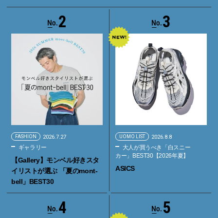
2
3
FASHION
2026.7.27
UOMO LIST
2026.8.8
ギャラリー
大人が買うべき「白スニー
カー」BEST30【2026年夏】
【Gallery】モンベル好きスタ
ASICS
イリストが選ぶ 「夏のmont-
bell」BEST30
4
5