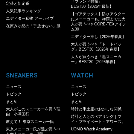
「ブランド財布」
定番と新定番
BEST30【2026年最新】
人気記事ランキング
【ゴアテックス】防水アウター
エディター私物 アーカイブ
にスニーカーも。梅雨までに大
人が買うべきGORE-TEXアイテ
在原みゆ紀の「手放せない」服
ム30
エディター推し【2026年春夏】
大人が買うべき「トートバッ
グ」BEST30【2026年春夏】
大人が買うべき「黒スニーカ
ー」BEST30【2026年春】
SNEAKERS
WATCH
ニュース
ニュース
トピック
トピック
まとめ
まとめ
大人がこのスニーカーを買う理
時計と手土産のおかしな関係
由｜小澤匡行
時計と人とのペアリング｜マ
教えて！ 東京スニーカー氏
イ・プライベート・アワーズ。
東京スニーカー氏が選ぶ買うべ
UOMO Watch Academy