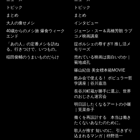
トピック
トピック
まとめ
まとめ
大人の痩せメシ
インタビュー
40歳からのメシ旅 爆食ウィーク
ジェーン・スー＆高橋芳朗 ラブ
エンド
コメ映画講座
「あの人」の定番メシを訪ね
掟ポルシェの尊すぎ!! 推し活メ
る。行きつけで、いつもの。
モリーズ
稲田俊輔のうまいものだらけ
売れている映画は面白いのか｜
菊地成孔
篠山紀信 美女標本箱MOVIE
飲み会で使える！ ポピュラー哲
学講座｜谷川嘉浩
長谷川町蔵が勝手に選ぶ、世界
のおじさん迷宮会
明日話したくなるアートの小噺
｜筧菜奈子
働くを再設計する 本当は働き
たくないあなたのために。
歌人が推す 短いのに、引きずり
込まれるマンガ｜枡野浩一