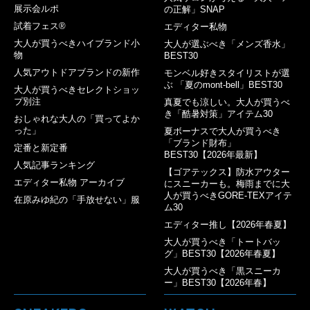
展示会ルポ
の正解」SNAP
試着フェス®︎
エディター私物
大人が買うべきハイブランド小
大人が選ぶべき「メンズ香水」
物
BEST30
人気アウトドアブランドの新作
モンベル好きスタイリストが選
ぶ 「夏のmont-bell」BEST30
大人が買うべきセレクトショッ
プ別注
真夏でも涼しい。大人が買うべ
き「酷暑対策」アイテム30
おしゃれな大人の「買ってよか
った」
夏ボーナスで大人が買うべき
「ブランド財布」
定番と新定番
BEST30【2026年最新】
人気記事ランキング
【ゴアテックス】防水アウター
エディター私物 アーカイブ
にスニーカーも。梅雨までに大
人が買うべきGORE-TEXアイテ
在原みゆ紀の「手放せない」服
ム30
エディター推し【2026年春夏】
大人が買うべき「トートバッ
グ」BEST30【2026年春夏】
大人が買うべき「黒スニーカ
ー」BEST30【2026年春】