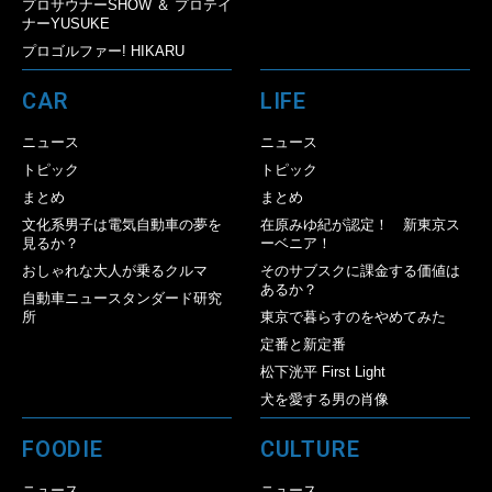
プロサウナーSHOW ＆ プロテイ
ナーYUSUKE
プロゴルファー! HIKARU
CAR
LIFE
ニュース
ニュース
トピック
トピック
まとめ
まとめ
文化系男子は電気自動車の夢を
在原みゆ紀が認定！ 新東京ス
見るか？
ーベニア！
おしゃれな大人が乗るクルマ
そのサブスクに課金する価値は
あるか？
自動車ニュースタンダード研究
所
東京で暮らすのをやめてみた
定番と新定番
松下洸平 First Light
犬を愛する男の肖像
FOODIE
CULTURE
ニュース
ニュース