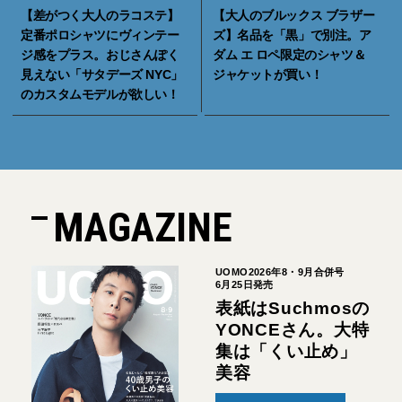
【差がつく大人のラコステ】
【大人のブルックス ブラザー
定番ポロシャツにヴィンテー
ズ】名品を「黒」で別注。ア
ジ感をプラス。おじさんぽく
ダム エ ロペ限定のシャツ＆
見えない「サタデーズ NYC」
ジャケットが買い！
のカスタムモデルが欲しい！
MAGAZINE
UOMO2026年8・9月合併号
6月25日発売
表紙はSuchmosの
YONCEさん。大特
集は「くい止め」
美容