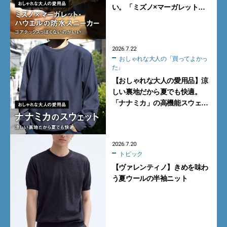
い。「ミズノ×マーガレット・
ハウエル」の防水スニーカー
【買ってよかった】
2026.7.22
おしゃれな大人の「買ってよかっ
た」
【おしゃれな大人の愛用品】涼
しい裏地だから夏でも快適。
「ナナミカ」の高機能スウェッ
トが便利【買ってよかった】
2026.7.20
トピック
【ヴァレンティノ】きめを味わ
う夏ウールの半袖ニット