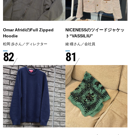
Omar AfridiのFull Zipped
NICENESSのツイードジャケッ
Hoodie
ト“VASSILIU”
松岡 歩さん／ディレクター
綾 瞳さん／会社員
82
81