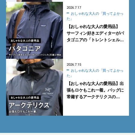
2026.7.17
おしゃれな大人の「買ってよかっ
た」
【おしゃれな大人の愛用品】
サーフィン好きエディターがパ
タゴニアの「トレントシェル」
を選ぶ理由【買ってよかった】
2026.7.15
おしゃれな大人の「買ってよかっ
た」
【おしゃれな大人の愛用品】出
張もロケもこれ一着。バッグに
常備するアークテリクスの
「ベータジャケット」【買って
よかった】