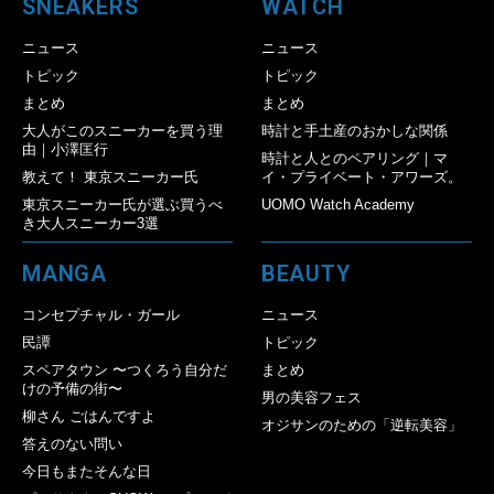
SNEAKERS
WATCH
ニュース
ニュース
トピック
トピック
まとめ
まとめ
大人がこのスニーカーを買う理
時計と手土産のおかしな関係
由｜小澤匡行
時計と人とのペアリング｜マ
教えて！ 東京スニーカー氏
イ・プライベート・アワーズ。
東京スニーカー氏が選ぶ買うべ
UOMO Watch Academy
き大人スニーカー3選
MANGA
BEAUTY
コンセプチャル・ガール
ニュース
民譚
トピック
スペアタウン 〜つくろう自分だ
まとめ
けの予備の街〜
男の美容フェス
柳さん ごはんですよ
オジサンのための「逆転美容」
答えのない問い
今日もまたそんな日