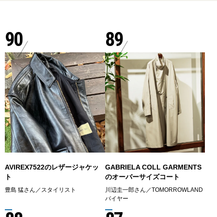
90
89
AVIREX7522のレザージャケッ
GABRIELA COLL GARMENTS
ト
のオーバーサイズコート
豊島 猛さん／スタイリスト
川辺圭一郎さん／TOMORROWLAND
バイヤー