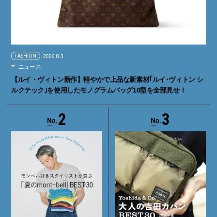
FASHION
2026.8.3
ニュース
【ルイ・ヴィトン新作】軽やかで上品な新素材｢ルイ･ヴィトン シ
ルクテック｣を使用したモノグラムバッグ10型を全部見せ！
2
3