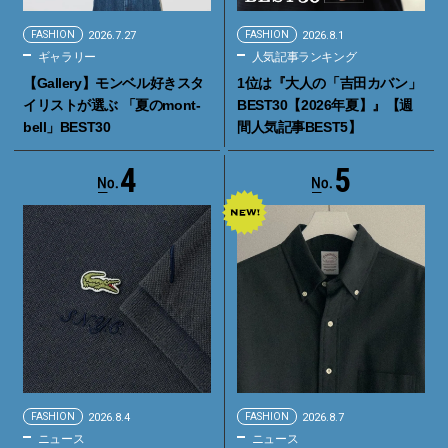
FASHION
2026.7.27
FASHION
2026.8.1
ギャラリー
人気記事ランキング
【Gallery】モンベル好きスタ
1位は『大人の「吉田カバン」
イリストが選ぶ 「夏のmont-
BEST30【2026年夏】』【週
bell」BEST30
間人気記事BEST5】
4
5
FASHION
2026.8.4
FASHION
2026.8.7
ニュース
ニュース