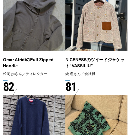
Omar AfridiのFull Zipped
NICENESSのツイードジャケッ
Hoodie
ト“VASSILIU”
松岡 歩さん／ディレクター
綾 瞳さん／会社員
82
81