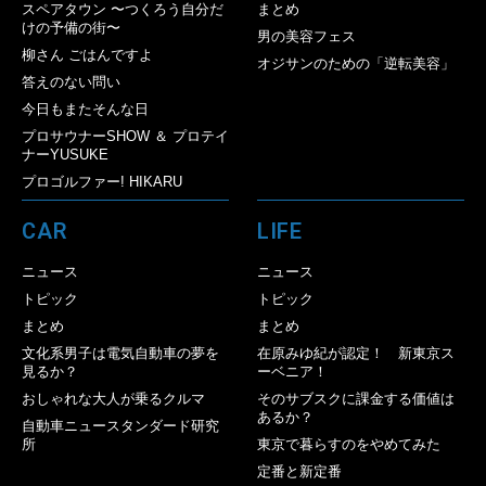
スペアタウン 〜つくろう自分だ
まとめ
けの予備の街〜
男の美容フェス
柳さん ごはんですよ
オジサンのための「逆転美容」
答えのない問い
今日もまたそんな日
プロサウナーSHOW ＆ プロテイ
ナーYUSUKE
プロゴルファー! HIKARU
CAR
LIFE
ニュース
ニュース
トピック
トピック
まとめ
まとめ
文化系男子は電気自動車の夢を
在原みゆ紀が認定！ 新東京ス
見るか？
ーベニア！
おしゃれな大人が乗るクルマ
そのサブスクに課金する価値は
あるか？
自動車ニュースタンダード研究
所
東京で暮らすのをやめてみた
定番と新定番