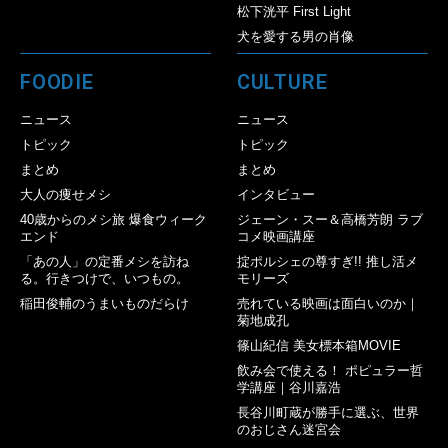
松下洸平 First Light
犬を愛する男の肖像
FOODIE
CULTURE
ニュース
ニュース
トピック
トピック
まとめ
まとめ
大人の痩せメシ
インタビュー
40歳からのメシ旅 爆食ウィーク
ジェーン・スー＆高橋芳朗 ラブ
エンド
コメ映画講座
「あの人」の定番メシを訪ね
掟ポルシェの尊すぎ!! 推し活メ
る。行きつけで、いつもの。
モリーズ
稲田俊輔のうまいものだらけ
売れている映画は面白いのか｜
菊地成孔
篠山紀信 美女標本箱MOVIE
飲み会で使える！ ポピュラー哲
学講座｜谷川嘉浩
長谷川町蔵が勝手に選ぶ、世界
のおじさん迷宮会