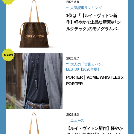
2026.8.8
人気記事ランキング
1位は『【ルイ・ヴィトン新
作】軽やかで上品な新素材｢シ
ルクテック｣のモノグラムバッ
グ10型を全部見せ』【週間人気
記事BEST5】
2026.8.7
大人の「吉田カバン」
BEST30【2026年夏】
PORTER｜ACME WHISTLES x
PORTER
2026.8.3
ニュース
【ルイ・ヴィトン新作】軽やか