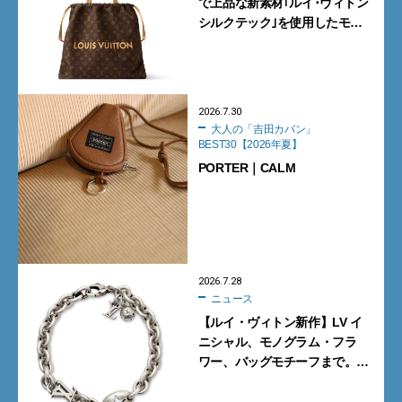
で上品な新素材｢ルイ･ヴィトン
シルクテック｣を使用したモノ
グラムバッグ10型を全部見せ！
2026.7.30
大人の「吉田カバン」
BEST30【2026年夏】
PORTER｜CALM
2026.7.28
ニュース
【ルイ・ヴィトン新作】LV イ
ニシャル、モノグラム・フラ
ワー、バッグモチーフまで。大
人がこの夏選ぶべき「シルバー
アクセ」7選