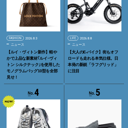
FASHION
2026.8.3
LIFE
2026.8.8
ニュース
ニュース
【ルイ・ヴィトン新作】軽や
【大人のE-バイク】街もオフ
かで上品な新素材｢ルイ･ヴィ
ロードも走れる本気仕様。日
トン シルクテック｣を使用した
本発の新鋭「ラフグリッド」
モノグラムバッグ10型を全部
に注目
見せ！
4
5