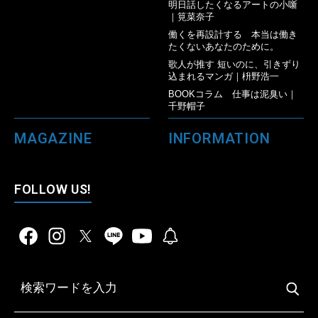
明日話したくなるアートの小噺
｜筧菜奈子
働くを再設計する 本当は働き
たくないあなたのために。
歌人が推す 短いのに、引きずり
込まれるマンガ｜枡野浩一
BOOKコラム 仕事は泥臭い｜
千野帽子
MAGAZINE
INFORMATION
FOLLOW US!