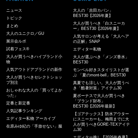
ニュース
大人の「吉田カバン」
BEST30【2026年夏】
トピック
大人が買うべき「白スニーカ
まとめ
ー」BEST30【2026年夏】
大人のユニクロ／GU
人気サロンが考える「大人ヘア
展示会ルポ
の正解」SNAP
試着フェス®︎
エディター私物
大人が買うべきハイブランド小
大人が選ぶべき「メンズ香水」
物
BEST30
人気アウトドアブランドの新作
モンベル好きスタイリストが選
ぶ 「夏のmont-bell」BEST30
大人が買うべきセレクトショッ
プ別注
真夏でも涼しい。大人が買うべ
き「酷暑対策」アイテム30
おしゃれな大人の「買ってよか
った」
夏ボーナスで大人が買うべき
「ブランド財布」
定番と新定番
BEST30【2026年最新】
人気記事ランキング
【ゴアテックス】防水アウター
エディター私物 アーカイブ
にスニーカーも。梅雨までに大
人が買うべきGORE-TEXアイテ
在原みゆ紀の「手放せない」服
ム30
エディター推し【2026年春夏】