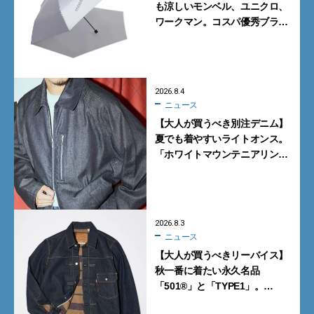
も涼しいモンベル、ユニクロ、
ワークマン。コスパ優秀ブラン
ドで買うべき5選
2026.8.4
ニュース
【大人が買うべき別注デニム】
夏でも着やすいライトオンス。
「ホワイトマウンテニアリン
グ」と「エカル」の初コラボ全
5型に注目
2026.8.3
ニュース
【大人が買うべきリーバイス】
秋一番に着たい永久名品
「501®」と「TYPE1」。
ジャーナル スタンダードとレ