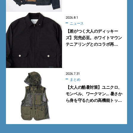
リュームの別注モデルが買い！
2026.8.1
ニュース
【差がつく大人のディッキー
ズ】完売必至。ホワイトマウン
テニアリングとのコラボ再
び！ 秋を先取るワークウェア
5型
2026.7.31
まとめ
【大人の酷暑対策】ユニクロ、
モンベル、ワークマン... 暑さか
ら身を守るための高機能トップ
ス6選