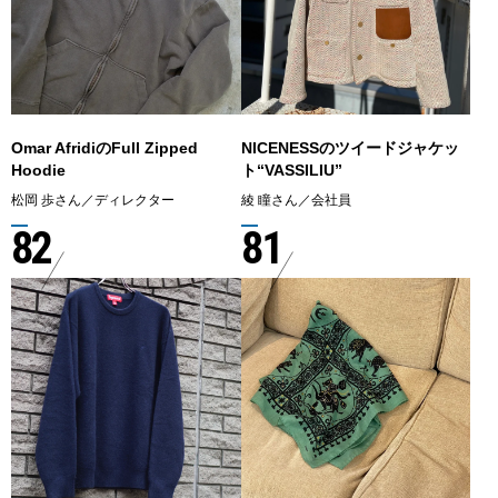
Omar AfridiのFull Zipped
NICENESSのツイードジャケッ
Hoodie
ト“VASSILIU”
松岡 歩さん／ディレクター
綾 瞳さん／会社員
82
81