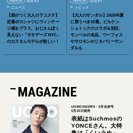
FASHION
2026.8.4
FASHION
2026.8.1
ニュース
トピック
【差がつく大人のラコステ】
【大人のサンダル】2026年夏
定番ポロシャツにヴィンテー
に買うべき10選。ビルケン
ジ感をプラス。おじさんぽく
シュトックのコラボ＆別注、
見えない「サタデーズ NYC」
モンベルの名品、ウーフォス
のカスタムモデルが欲しい！
やサロモンのリカバリーサン
ダルも
MAGAZINE
UOMO2026年8・9月合併号
6月25日発売
表紙はSuchmosの
YONCEさん。大特
集は「くい止め」