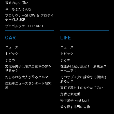
答えのない問い
今日もまたそんな日
プロサウナーSHOW ＆ プロテイ
ナーYUSUKE
プロゴルファー! HIKARU
CAR
LIFE
ニュース
ニュース
トピック
トピック
まとめ
まとめ
文化系男子は電気自動車の夢を
在原みゆ紀が認定！ 新東京ス
見るか？
ーベニア！
おしゃれな大人が乗るクルマ
そのサブスクに課金する価値は
あるか？
自動車ニュースタンダード研究
所
東京で暮らすのをやめてみた
定番と新定番
松下洸平 First Light
犬を愛する男の肖像