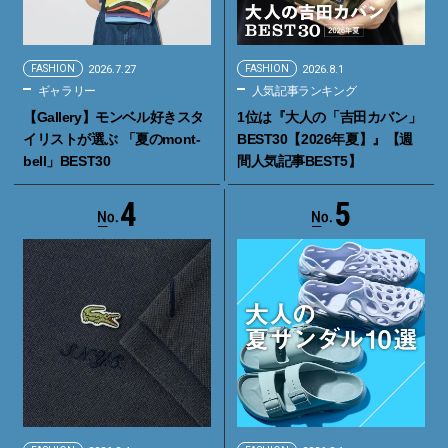
FASHION
2026.7.27
FASHION
2026.8.1
ギャラリー
人気記事ランキング
【Gallery】モンベル好きスタ
1位は『大人の「吉田カバン」
イリストが選ぶ 「夏のmont-
BEST30【2026年夏】』【週
bell」BEST30
間人気記事BEST5】
4
5