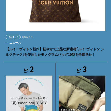
FASHION
2026.8.3
ニュース
【ルイ・ヴィトン新作】軽やかで上品な新素材｢ルイ･ヴィトン シ
ルクテック｣を使用したモノグラムバッグ10型を全部見せ！
2
3