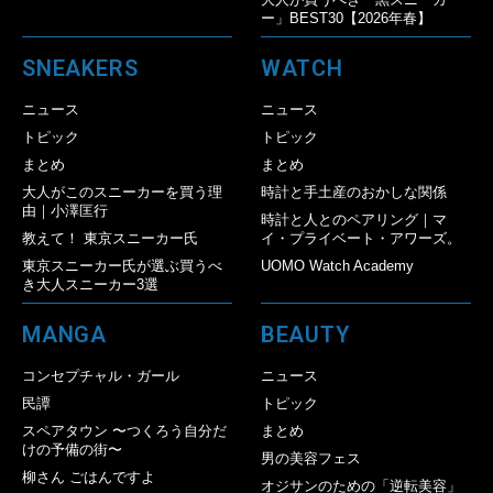
ー」BEST30【2026年春】
SNEAKERS
WATCH
ニュース
ニュース
トピック
トピック
まとめ
まとめ
大人がこのスニーカーを買う理
時計と手土産のおかしな関係
由｜小澤匡行
時計と人とのペアリング｜マ
教えて！ 東京スニーカー氏
イ・プライベート・アワーズ。
東京スニーカー氏が選ぶ買うべ
UOMO Watch Academy
き大人スニーカー3選
MANGA
BEAUTY
コンセプチャル・ガール
ニュース
民譚
トピック
スペアタウン 〜つくろう自分だ
まとめ
けの予備の街〜
男の美容フェス
柳さん ごはんですよ
オジサンのための「逆転美容」