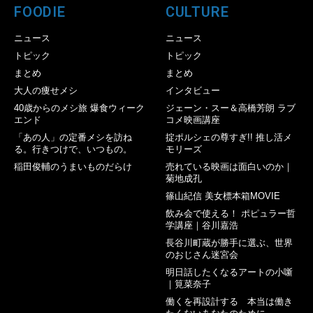
FOODIE
CULTURE
ニュース
ニュース
トピック
トピック
まとめ
まとめ
大人の痩せメシ
インタビュー
40歳からのメシ旅 爆食ウィーク
ジェーン・スー＆高橋芳朗 ラブ
エンド
コメ映画講座
「あの人」の定番メシを訪ね
掟ポルシェの尊すぎ!! 推し活メ
る。行きつけで、いつもの。
モリーズ
稲田俊輔のうまいものだらけ
売れている映画は面白いのか｜
菊地成孔
篠山紀信 美女標本箱MOVIE
飲み会で使える！ ポピュラー哲
学講座｜谷川嘉浩
長谷川町蔵が勝手に選ぶ、世界
のおじさん迷宮会
明日話したくなるアートの小噺
｜筧菜奈子
働くを再設計する 本当は働き