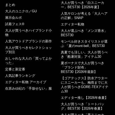
大人が買うべき「白スニーカ
まとめ
ー」BEST30【2026年夏】
大人のユニクロ／GU
人気サロンが考える「大人ヘア
展示会ルポ
の正解」SNAP
試着フェス®︎
エディター私物
大人が買うべきハイブランド小
大人が選ぶべき「メンズ香水」
物
BEST30
人気アウトドアブランドの新作
モンベル好きスタイリストが選
ぶ 「夏のmont-bell」BEST30
大人が買うべきセレクトショッ
プ別注
真夏でも涼しい。大人が買うべ
き「酷暑対策」アイテム30
おしゃれな大人の「買ってよか
った」
夏ボーナスで大人が買うべき
「ブランド財布」
定番と新定番
BEST30【2026年最新】
人気記事ランキング
【ゴアテックス】防水アウター
エディター私物 アーカイブ
にスニーカーも。梅雨までに大
人が買うべきGORE-TEXアイテ
在原みゆ紀の「手放せない」服
ム30
エディター推し【2026年春夏】
大人が買うべき「トートバッ
グ」BEST30【2026年春夏】
大人が買うべき「黒スニーカ