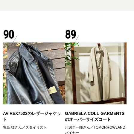
90
89
AVIREX7522のレザージャケッ
GABRIELA COLL GARMENTS
ト
のオーバーサイズコート
豊島 猛さん／スタイリスト
川辺圭一郎さん／TOMORROWLAND
バイヤー