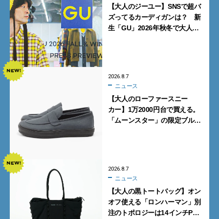
【大人のジーユー】SNSで超バ
ズってるカーディガンは？ 新
生「GU」2026年秋冬で大人メ
ンズが買うべき12選！【試着ル
ポ前編】
2026.8.7
ニュース
【大人のローファースニー
カー】1万2000円台で買える。
「ムーンスター」の限定ブルー
グレーを見逃すな
2026.8.7
ニュース
【大人の黒トートバッグ】オン
オフ使える「ロンハーマン」別
注のトポロジーは14インチPC