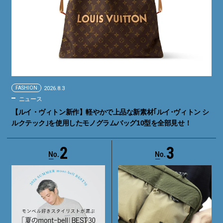
FASHION
2026.8.3
ニュース
【ルイ・ヴィトン新作】軽やかで上品な新素材｢ルイ･ヴィトン シ
ルクテック｣を使用したモノグラムバッグ10型を全部見せ！
2
3