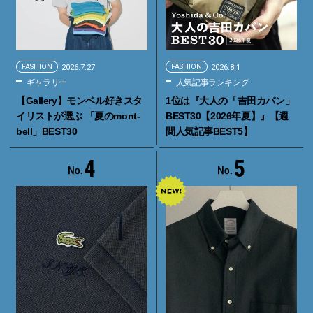
FASHION
2026.7.27
FASHION
2026.8.1
ギャラリー
人気記事ランキング
【Gallery】モンベル好きスタ
1位は『大人の「吉田カバン」
イリストが選ぶ 「夏のmont-
BEST30【2026年夏】』【週
bell」BEST30
間人気記事BEST5】
4
5