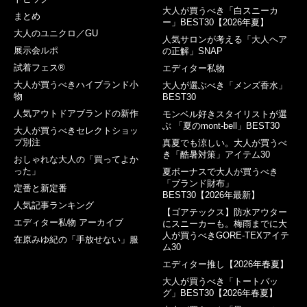
大人が買うべき「白スニーカ
まとめ
ー」BEST30【2026年夏】
大人のユニクロ／GU
人気サロンが考える「大人ヘア
展示会ルポ
の正解」SNAP
試着フェス®︎
エディター私物
大人が買うべきハイブランド小
大人が選ぶべき「メンズ香水」
物
BEST30
人気アウトドアブランドの新作
モンベル好きスタイリストが選
ぶ 「夏のmont-bell」BEST30
大人が買うべきセレクトショッ
プ別注
真夏でも涼しい。大人が買うべ
き「酷暑対策」アイテム30
おしゃれな大人の「買ってよか
った」
夏ボーナスで大人が買うべき
「ブランド財布」
定番と新定番
BEST30【2026年最新】
人気記事ランキング
【ゴアテックス】防水アウター
エディター私物 アーカイブ
にスニーカーも。梅雨までに大
人が買うべきGORE-TEXアイテ
在原みゆ紀の「手放せない」服
ム30
エディター推し【2026年春夏】
大人が買うべき「トートバッ
グ」BEST30【2026年春夏】