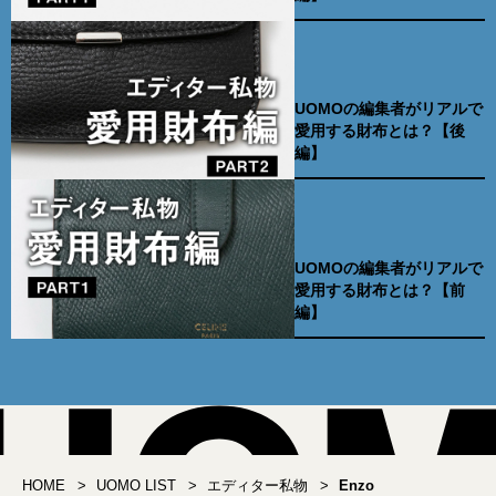
UOMOの編集者がリアルで
愛用する財布とは？【後
編】
UOMOの編集者がリアルで
愛用する財布とは？【前
編】
HOME
UOMO LIST
エディター私物
Enzo