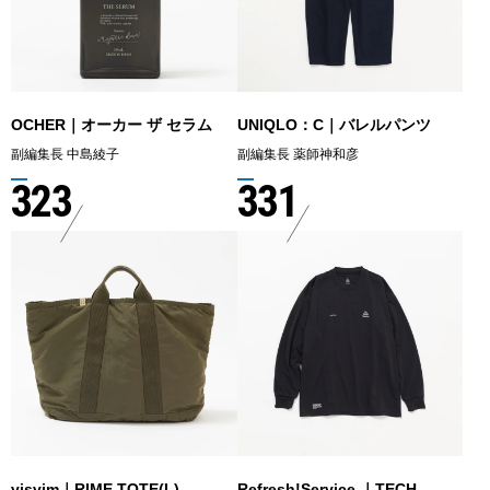
OCHER｜オーカー ザ セラム
UNIQLO：C｜バレルパンツ
副編集長 中島綾子
副編集長 薬師神和彦
323
331
visvim｜RIME TOTE(L)
Refresh!Service.｜TECH