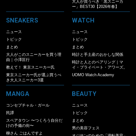
大人が買うべき「黒スニーカ
ー」BEST30【2026年春】
SNEAKERS
WATCH
ニュース
ニュース
トピック
トピック
まとめ
まとめ
大人がこのスニーカーを買う理
時計と手土産のおかしな関係
由｜小澤匡行
時計と人とのペアリング｜マ
教えて！ 東京スニーカー氏
イ・プライベート・アワーズ。
東京スニーカー氏が選ぶ買うべ
UOMO Watch Academy
き大人スニーカー3選
MANGA
BEAUTY
コンセプチャル・ガール
ニュース
民譚
トピック
スペアタウン 〜つくろう自分だ
まとめ
けの予備の街〜
男の美容フェス
柳さん ごはんですよ
オジサンのための「逆転美容」