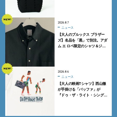
も収納可
2026.8.7
ニュース
【大人のブルックス ブラザー
ズ】名品を「黒」で別注。アダ
ム エ ロペ限定のシャツ＆ジャ
ケットが買い！
2026.8.6
ニュース
【大人の映画Tシャツ】西山徹
が手掛ける「バッファ」が
『ドゥ・ザ・ライト・シング』
とコラボ！【8月8日発売】