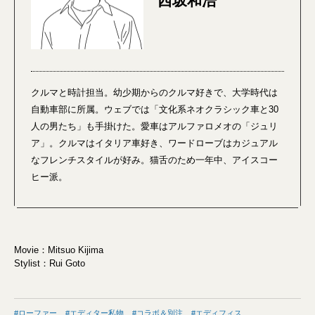
西坂和浩
クルマと時計担当。幼少期からのクルマ好きで、大学時代は
自動車部に所属。ウェブでは「文化系ネオクラシック車と30
人の男たち」も手掛けた。愛車はアルファロメオの「ジュリ
ア」。クルマはイタリア車好き、ワードローブはカジュアル
なフレンチスタイルが好み。猫舌のため一年中、アイスコー
ヒー派。
Movie：Mitsuo Kijima
Stylist：Rui Goto
ローファー
エディター私物
コラボ＆別注
エディフィス