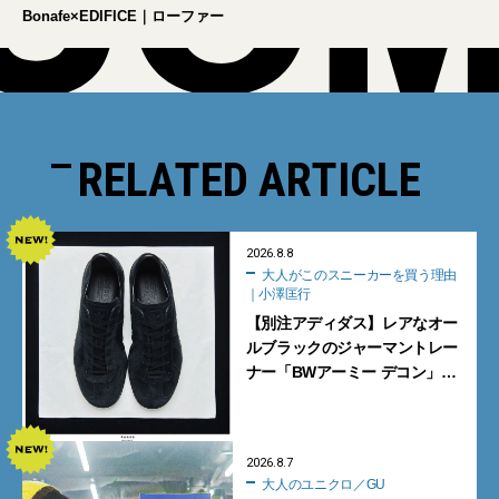
Bonafe×EDIFICE｜ローファー
RELATED ARTICLE
2026.8.8
大人がこのスニーカーを買う理由
｜小澤匡行
【別注アディダス】レアなオー
ルブラックのジャーマントレー
ナー「BWアーミー デコン」
【大人がこのスニーカーを買う
理由｜小澤匡行】
2026.8.7
大人のユニクロ／GU