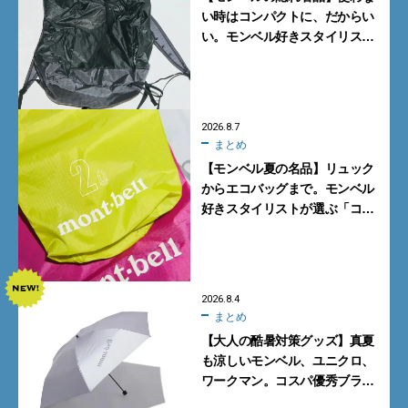
い時はコンパクトに、だからい
い。モンベル好きスタイリスト
がすすめる「たためるバッグ」
4選
2026.8.7
まとめ
【モンベル夏の名品】リュック
からエコバッグまで。モンベル
好きスタイリストが選ぶ「コス
パも最高な超軽量バッグ」5選
2026.8.4
まとめ
【大人の酷暑対策グッズ】真夏
も涼しいモンベル、ユニクロ、
ワークマン。コスパ優秀ブラン
ドで買うべき5選