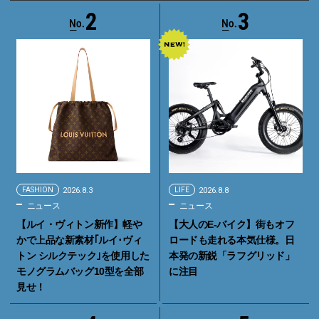
2
3
FASHION
2026.8.3
LIFE
2026.8.8
ニュース
ニュース
【ルイ・ヴィトン新作】軽や
【大人のE-バイク】街もオフ
かで上品な新素材｢ルイ･ヴィ
ロードも走れる本気仕様。日
トン シルクテック｣を使用した
本発の新鋭「ラフグリッド」
モノグラムバッグ10型を全部
に注目
見せ！