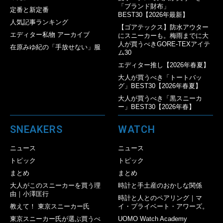
「ブランド財布」
定番と新定番
BEST30【2026年最新】
人気記事ランキング
【ゴアテックス】防水アウター
エディター私物 アーカイブ
にスニーカーも。梅雨までに大
人が買うべきGORE-TEXアイテ
在原みゆ紀の「手放せない」服
ム30
エディター推し【2026年春夏】
大人が買うべき「トートバッ
グ」BEST30【2026年春夏】
大人が買うべき「黒スニーカ
ー」BEST30【2026年春】
SNEAKERS
WATCH
ニュース
ニュース
トピック
トピック
まとめ
まとめ
大人がこのスニーカーを買う理
時計と手土産のおかしな関係
由｜小澤匡行
時計と人とのペアリング｜マ
教えて！ 東京スニーカー氏
イ・プライベート・アワーズ。
東京スニーカー氏が選ぶ買うべ
UOMO Watch Academy