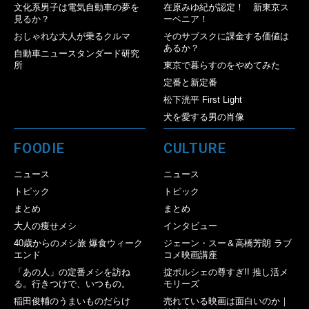
文化系男子は電気自動車の夢を
在原みゆ紀が認定！ 新東京ス
見るか？
ーベニア！
おしゃれな大人が乗るクルマ
そのサブスクに課金する価値は
あるか？
自動車ニュースタンダード研究
所
東京で暮らすのをやめてみた
定番と新定番
松下洸平 First Light
犬を愛する男の肖像
FOODIE
CULTURE
ニュース
ニュース
トピック
トピック
まとめ
まとめ
大人の痩せメシ
インタビュー
40歳からのメシ旅 爆食ウィーク
ジェーン・スー＆高橋芳朗 ラブ
エンド
コメ映画講座
「あの人」の定番メシを訪ね
掟ポルシェの尊すぎ!! 推し活メ
る。行きつけで、いつもの。
モリーズ
稲田俊輔のうまいものだらけ
売れている映画は面白いのか｜