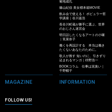
菊地成孔
篠山紀信 美女標本箱MOVIE
飲み会で使える！ ポピュラー哲
学講座｜谷川嘉浩
長谷川町蔵が勝手に選ぶ、世界
のおじさん迷宮会
明日話したくなるアートの小噺
｜筧菜奈子
働くを再設計する 本当は働き
たくないあなたのために。
歌人が推す 短いのに、引きずり
込まれるマンガ｜枡野浩一
BOOKコラム 仕事は泥臭い｜
千野帽子
MAGAZINE
INFORMATION
FOLLOW US!