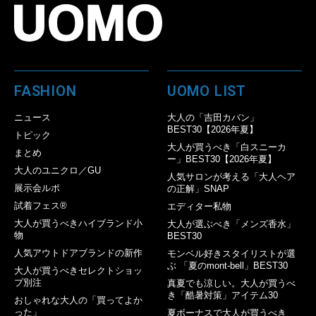
FASHION
UOMO LIST
ニュース
大人の「吉田カバン」
BEST30【2026年夏】
トピック
大人が買うべき「白スニーカ
まとめ
ー」BEST30【2026年夏】
大人のユニクロ／GU
人気サロンが考える「大人ヘア
展示会ルポ
の正解」SNAP
試着フェス®︎
エディター私物
大人が買うべきハイブランド小
大人が選ぶべき「メンズ香水」
物
BEST30
人気アウトドアブランドの新作
モンベル好きスタイリストが選
ぶ 「夏のmont-bell」BEST30
大人が買うべきセレクトショッ
プ別注
真夏でも涼しい。大人が買うべ
き「酷暑対策」アイテム30
おしゃれな大人の「買ってよか
った」
夏ボーナスで大人が買うべき