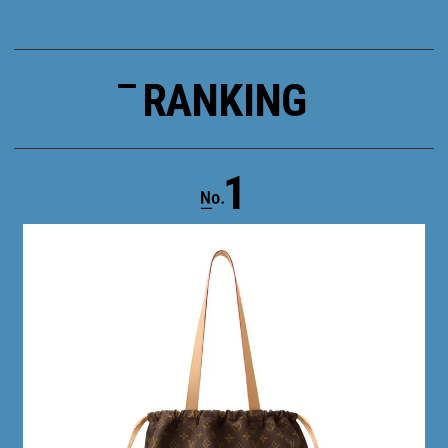
RANKING
1