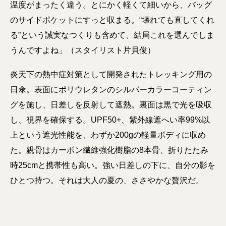
温度がまったく違う。とにかく軽くて細いから、バッグ
のサイドポケットにすっと収まる。“壊れても直してくれ
る”という誠実なつくりも含めて、結局これを選んでしま
うんですよね」（スタイリスト片貝俊）
炎天下の熱中症対策として開発されたトレッキング用の
日傘。表面にポリウレタンのシルバーカラーコーティン
グを施し、日差しを反射して遮熱。裏面は黒で光を吸収
し、視界を確保する。UPF50+、紫外線遮へい率99%以
上という遮光性能を、わずか200gの軽量ボディに収め
た。親骨はカーボン繊維強化樹脂の8本骨、折りたたみ
時25cmと携帯性も高い。強い日差しの下に、自分の影を
ひとつ持つ。それは大人の夏の、ささやかな贅沢だ。