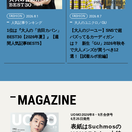
FASHION
2026.8.1
FASHION
2026.8.7
人気記事ランキング
大人のユニクロ／GU
1位は『大人の「吉田カバン」
【大人のジーユー】SNSで超
BEST30【2026年夏】』【週
バズってるカーディガン
間人気記事BEST5】
は？ 新生「GU」2026年秋冬
で大人メンズが買うべき12
選！【試着ルポ前編】
MAGAZINE
UOMO2026年8・9月合併号
6月25日発売
表紙はSuchmosの