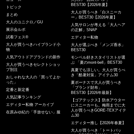
BEST30【2026年夏】
トピック
大人が買うべき「白スニーカ
まとめ
ー」BEST30【2026年夏】
大人のユニクロ／GU
人気サロンが考える「大人ヘア
展示会ルポ
の正解」SNAP
試着フェス®︎
エディター私物
大人が買うべきハイブランド小
大人が選ぶべき「メンズ香水」
物
BEST30
人気アウトドアブランドの新作
モンベル好きスタイリストが選
ぶ 「夏のmont-bell」BEST30
大人が買うべきセレクトショッ
プ別注
真夏でも涼しい。大人が買うべ
き「酷暑対策」アイテム30
おしゃれな大人の「買ってよか
った」
夏ボーナスで大人が買うべき
「ブランド財布」
定番と新定番
BEST30【2026年最新】
人気記事ランキング
【ゴアテックス】防水アウター
エディター私物 アーカイブ
にスニーカーも。梅雨までに大
人が買うべきGORE-TEXアイテ
在原みゆ紀の「手放せない」服
ム30
エディター推し【2026年春夏】
大人が買うべき「トートバッ