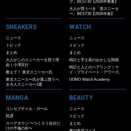
グ」BEST30【2026年春夏】
大人が買うべき「黒スニーカ
ー」BEST30【2026年春】
SNEAKERS
WATCH
ニュース
ニュース
トピック
トピック
まとめ
まとめ
大人がこのスニーカーを買う理
時計と手土産のおかしな関係
由｜小澤匡行
時計と人とのペアリング｜マ
教えて！ 東京スニーカー氏
イ・プライベート・アワーズ。
東京スニーカー氏が選ぶ買うべ
UOMO Watch Academy
き大人スニーカー3選
MANGA
BEAUTY
コンセプチャル・ガール
ニュース
民譚
トピック
スペアタウン 〜つくろう自分だ
まとめ
けの予備の街〜
男の美容フェス