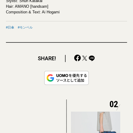
Stylist: Shun Katakai
Hair: AMANO [handsam]
Composition & Text: Ai Hogami
日傘
モンベル
SHARE!
02