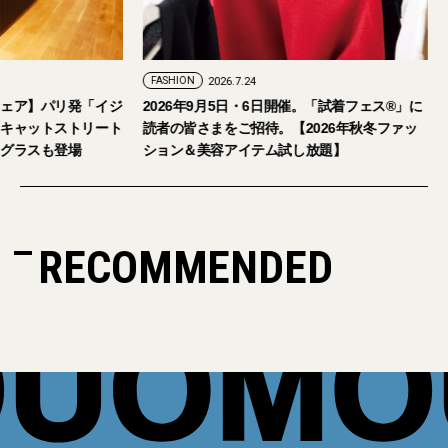
FASHION
2026.7.29
FASHION
2026.7.24
【おしゃれな大人のアイウェア】パリ発「イジ
2026年9月5日・
ピジ」が国内初の旗艦店をキャットストリート
読者の皆さまをご招
にオープン。日本限定サングラスも登場
ション＆美容アイテ
RECOMMENDED