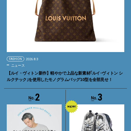
FASHION
2026.8.3
ニュース
【ルイ・ヴィトン新作】軽やかで上品な新素材｢ルイ･ヴィトン シ
ルクテック｣を使用したモノグラムバッグ10型を全部見せ！
2
3