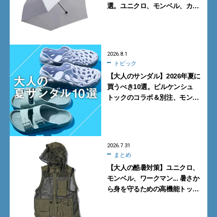
選。ユニクロ、モンベル、カリ
マーからN.ハリウッドまで
2026.8.1
トピック
【大人のサンダル】2026年夏に
買うべき10選。ビルケンシュ
トックのコラボ＆別注、モンベ
ルの名品、ウーフォスやサロモ
ンのリカバリーサンダルも
2026.7.31
まとめ
【大人の酷暑対策】ユニクロ、
モンベル、ワークマン... 暑さか
ら身を守るための高機能トップ
ス6選