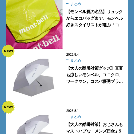
まとめ
【モンベル夏の名品】リュック
からエコバッグまで。モンベル
好きスタイリストが選ぶ「コス
パも最高な超軽量バッグ」5選
2026.8.4
まとめ
【大人の酷暑対策グッズ】真夏
も涼しいモンベル、ユニクロ、
ワークマン。コスパ優秀ブラン
ドで買うべき5選
2026.8.1
まとめ
【大人の酷暑対策】おじさんも
マストハブな「メンズ日傘」5