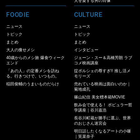
犬を愛する男の肖像
FOODIE
CULTURE
ニュース
ニュース
トピック
トピック
まとめ
まとめ
大人の痩せメシ
インタビュー
40歳からのメシ旅 爆食ウィーク
ジェーン・スー＆高橋芳朗 ラブ
エンド
コメ映画講座
「あの人」の定番メシを訪ね
掟ポルシェの尊すぎ!! 推し活メ
る。行きつけで、いつもの。
モリーズ
稲田俊輔のうまいものだらけ
売れている映画は面白いのか｜
菊地成孔
篠山紀信 美女標本箱MOVIE
飲み会で使える！ ポピュラー哲
学講座｜谷川嘉浩
長谷川町蔵が勝手に選ぶ、世界
のおじさん迷宮会
明日話したくなるアートの小噺
｜筧菜奈子