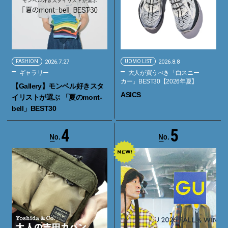
FASHION
2026.7.27
UOMO LIST
2026.8.8
ギャラリー
大人が買うべき「白スニー
カー」BEST30【2026年夏】
【Gallery】モンベル好きスタ
ASICS
イリストが選ぶ 「夏のmont-
bell」BEST30
4
5