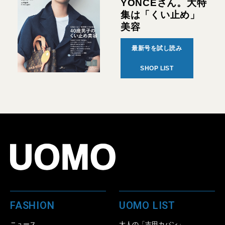
YONCEさん。大特
集は「くい止め」
美容
最新号を試し読み
SHOP LIST
FASHION
UOMO LIST
ニュース
大人の「吉田カバン」