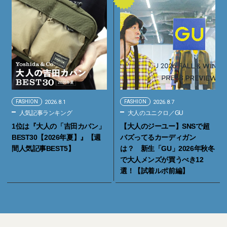
FASHION
2026.8.1
FASHION
2026.8.7
人気記事ランキング
大人のユニクロ／GU
1位は『大人の「吉田カバン」
【大人のジーユー】SNSで超
BEST30【2026年夏】』【週
バズってるカーディガン
間人気記事BEST5】
は？ 新生「GU」2026年秋冬
で大人メンズが買うべき12
選！【試着ルポ前編】