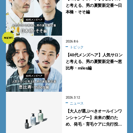
と考える、男の夏髪新定番〜日
本橋・そそ編
2026.8.6
トピック
【40代メンズヘア】人気サロン
と考える、男の夏髪新定番〜恵
比寿・miles編
2026.3.12
ニュース
【大人が選ぶべきオールインワ
ンシャンプー】未来の髪のた
め、発毛・育毛ケアに先行投
資。unoの「4D ヘアケアシ