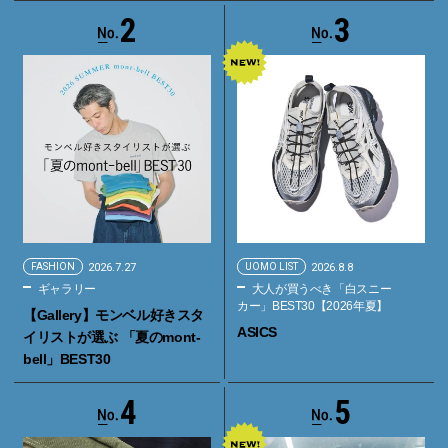
2
3
FASHION
2026.7.27
UOMO LIST
2026.8.8
ギャラリー
大人が買うべき「白スニー
カー」BEST30【2026年夏】
【Gallery】モンベル好きスタ
ASICS
イリストが選ぶ 「夏のmont-
bell」BEST30
4
5