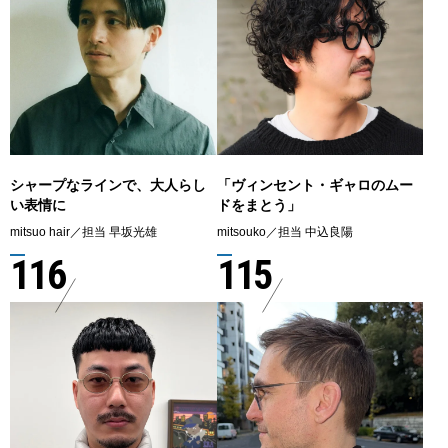
シャープなラインで、大人らし
「ヴィンセント・ギャロのムー
い表情に
ドをまとう」
mitsuo hair／担当 早坂光雄
mitsouko／担当 中込良陽
116
115