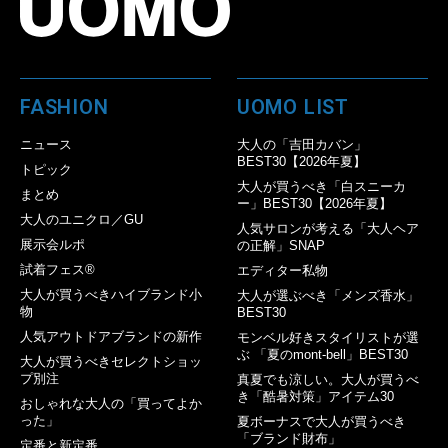
FASHION
UOMO LIST
ニュース
大人の「吉田カバン」
BEST30【2026年夏】
トピック
大人が買うべき「白スニーカ
まとめ
ー」BEST30【2026年夏】
大人のユニクロ／GU
人気サロンが考える「大人ヘア
展示会ルポ
の正解」SNAP
試着フェス®︎
エディター私物
大人が買うべきハイブランド小
大人が選ぶべき「メンズ香水」
物
BEST30
人気アウトドアブランドの新作
モンベル好きスタイリストが選
ぶ 「夏のmont-bell」BEST30
大人が買うべきセレクトショッ
プ別注
真夏でも涼しい。大人が買うべ
き「酷暑対策」アイテム30
おしゃれな大人の「買ってよか
った」
夏ボーナスで大人が買うべき
「ブランド財布」
定番と新定番