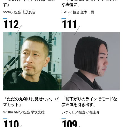
す」
な表情に」
norm／担当 志茂良信
CASI／担当 並木一樹
112
111
「ただの丸刈りに見せない、バ
「前下がりのラインでモードな
ズカット」
雰囲気を引き出す」
mitsuo hair／担当 早坂光雄
いつくし／担当 小松圭介
110
109