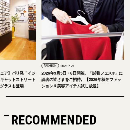
FASHION
2026.7.29
FASHION
2026.7.24
【おしゃれな大人のアイウェア】パリ発「イジ
2026年9月5日・6日
ピジ」が国内初の旗艦店をキャットストリート
読者の皆さまをご招待
にオープン。日本限定サングラスも登場
ション＆美容アイテム
RECOMMENDED