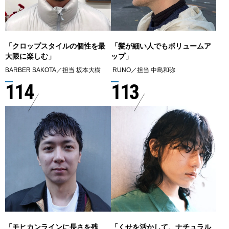
「クロップスタイルの個性を最
「髪が細い人でもボリュームア
大限に楽しむ」
ップ」
BARBER SAKOTA／担当 坂本大樹
RUNO／担当 中島和弥
114
113
「モヒカンラインに長さを残
「くせを活かして、ナチュラル