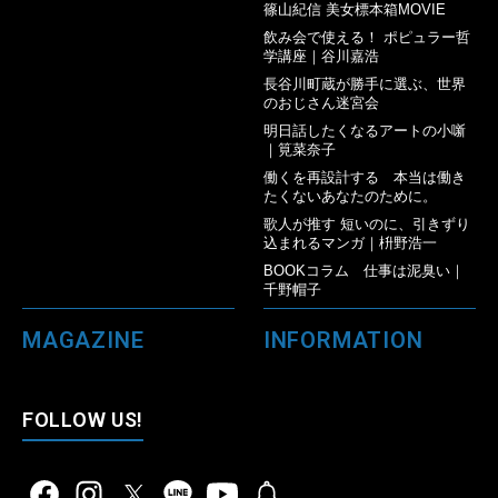
篠山紀信 美女標本箱MOVIE
飲み会で使える！ ポピュラー哲
学講座｜谷川嘉浩
長谷川町蔵が勝手に選ぶ、世界
のおじさん迷宮会
明日話したくなるアートの小噺
｜筧菜奈子
働くを再設計する 本当は働き
たくないあなたのために。
歌人が推す 短いのに、引きずり
込まれるマンガ｜枡野浩一
BOOKコラム 仕事は泥臭い｜
千野帽子
MAGAZINE
INFORMATION
FOLLOW US!