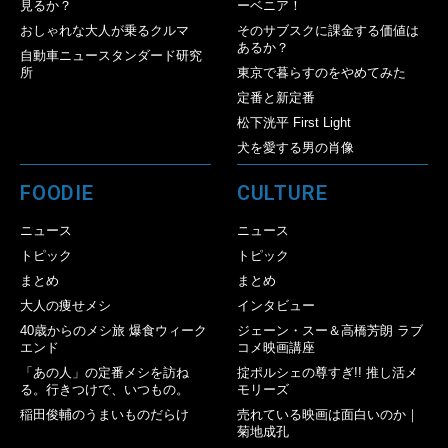
見るか？
ーベニア！
おしゃれな大人が乗るクルマ
そのサブスクに課金する価値は
あるか？
自動車ニュースタンダード研究
所
東京で暮らすのをやめてみた
定番と新定番
松下洸平 First Light
犬を愛する男の肖像
FOODIE
CULTURE
ニュース
ニュース
トピック
トピック
まとめ
まとめ
大人の痩せメシ
インタビュー
40歳からのメシ旅 爆食ウィーク
ジェーン・スー＆高橋芳朗 ラブ
エンド
コメ映画講座
「あの人」の定番メシを訪ね
掟ポルシェの尊すぎ!! 推し活メ
る。行きつけで、いつもの。
モリーズ
稲田俊輔のうまいものだらけ
売れている映画は面白いのか｜
菊地成孔