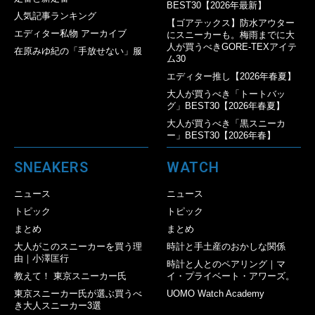
BEST30【2026年最新】
人気記事ランキング
【ゴアテックス】防水アウター
エディター私物 アーカイブ
にスニーカーも。梅雨までに大
人が買うべきGORE-TEXアイテ
在原みゆ紀の「手放せない」服
ム30
エディター推し【2026年春夏】
大人が買うべき「トートバッ
グ」BEST30【2026年春夏】
大人が買うべき「黒スニーカ
ー」BEST30【2026年春】
SNEAKERS
WATCH
ニュース
ニュース
トピック
トピック
まとめ
まとめ
大人がこのスニーカーを買う理
時計と手土産のおかしな関係
由｜小澤匡行
時計と人とのペアリング｜マ
教えて！ 東京スニーカー氏
イ・プライベート・アワーズ。
東京スニーカー氏が選ぶ買うべ
UOMO Watch Academy
き大人スニーカー3選