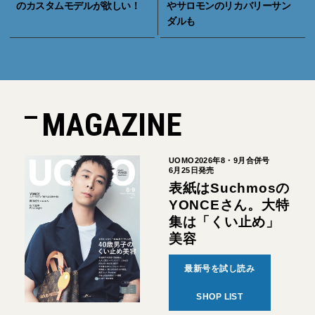
のカスタムモデルが欲しい！
やサロモンのリカバリーサン
ダルも
MAGAZINE
UOMO2026年8・9月合併号
6月25日発売
表紙はSuchmosの
YONCEさん。大特
集は「くい止め」
美容
最新号を試し読み
SHOP LIST