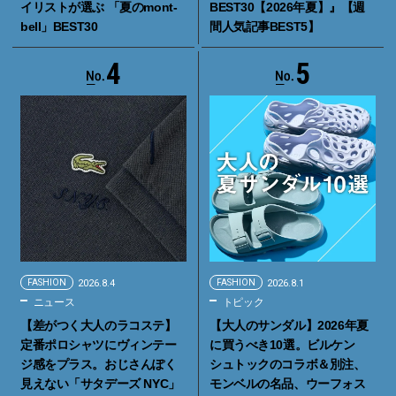
イリストが選ぶ 「夏のmont-
BEST30【2026年夏】』【週
bell」BEST30
間人気記事BEST5】
4
5
FASHION
2026.8.4
FASHION
2026.8.1
ニュース
トピック
【差がつく大人のラコステ】
【大人のサンダル】2026年夏
定番ポロシャツにヴィンテー
に買うべき10選。ビルケン
ジ感をプラス。おじさんぽく
シュトックのコラボ＆別注、
見えない「サタデーズ NYC」
モンベルの名品、ウーフォス