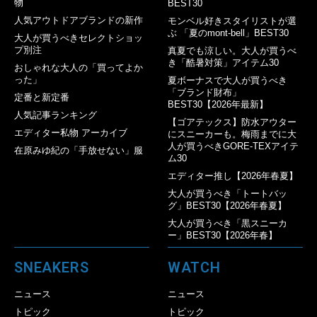
物
BEST30
人気アウトドアブランドの新作
モンベル好きスタイリストが選
ぶ 「夏のmont-bell」BEST30
大人が買うべきセレクトショッ
プ別注
真夏でも涼しい。大人が買うべ
き「酷暑対策」アイテム30
おしゃれな大人の「買ってよか
った」
夏ボーナスで大人が買うべき
「ブランド財布」
定番と新定番
BEST30【2026年最新】
人気記事ランキング
【ゴアテックス】防水アウター
エディター私物 アーカイブ
にスニーカーも。梅雨までに大
人が買うべきGORE-TEXアイテ
在原みゆ紀の「手放せない」服
ム30
エディター推し【2026年春夏】
大人が買うべき「トートバッ
グ」BEST30【2026年春夏】
大人が買うべき「黒スニーカ
ー」BEST30【2026年春】
SNEAKERS
WATCH
ニュース
ニュース
トピック
トピック