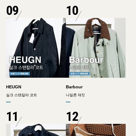
09
10
HEUGN
Barbour
실크 스탠칼라 코트
나일론 재킷
11
12