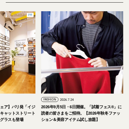
PR
FASHION
2026.7.29
FASHION
2026.7.24
【おしゃれな大人のアイウェア】パリ発「イジ
2026年9月5日・
ピジ」が国内初の旗艦店をキャットストリート
読者の皆さまをご招
にオープン。日本限定サングラスも登場
ション＆美容アイテ