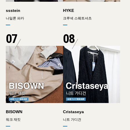
ssstein
HYKE
나일론 파카
크루넥 스웨트셔츠
07
08
BISOWN
Cristaseya
워크 재킷
니트 가디건