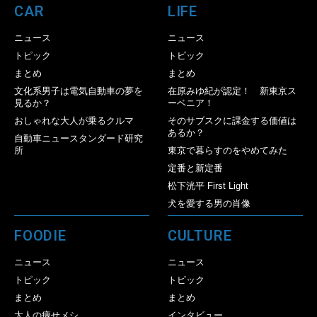
CAR
LIFE
ニュース
ニュース
トピック
トピック
まとめ
まとめ
文化系男子は電気自動車の夢を
在原みゆ紀が認定！ 新東京ス
見るか？
ーベニア！
おしゃれな大人が乗るクルマ
そのサブスクに課金する価値は
あるか？
自動車ニュースタンダード研究
所
東京で暮らすのをやめてみた
定番と新定番
松下洸平 First Light
犬を愛する男の肖像
FOODIE
CULTURE
ニュース
ニュース
トピック
トピック
まとめ
まとめ
大人の痩せメシ
インタビュー