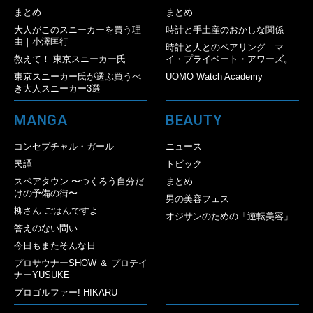
まとめ
まとめ
大人がこのスニーカーを買う理
時計と手土産のおかしな関係
由｜小澤匡行
時計と人とのペアリング｜マ
教えて！ 東京スニーカー氏
イ・プライベート・アワーズ。
東京スニーカー氏が選ぶ買うべ
UOMO Watch Academy
き大人スニーカー3選
MANGA
BEAUTY
コンセプチャル・ガール
ニュース
民譚
トピック
スペアタウン 〜つくろう自分だ
まとめ
けの予備の街〜
男の美容フェス
柳さん ごはんですよ
オジサンのための「逆転美容」
答えのない問い
今日もまたそんな日
プロサウナーSHOW ＆ プロテイ
ナーYUSUKE
プロゴルファー! HIKARU