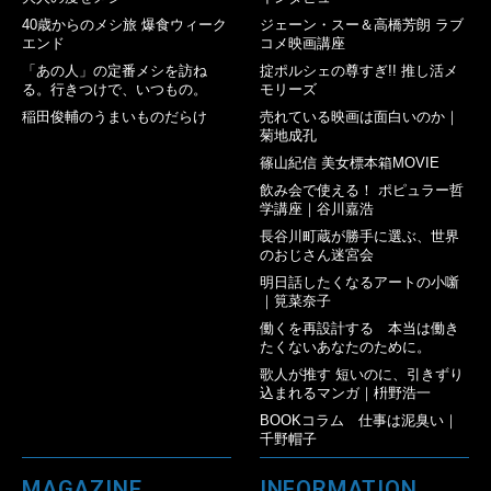
40歳からのメシ旅 爆食ウィーク
ジェーン・スー＆高橋芳朗 ラブ
エンド
コメ映画講座
「あの人」の定番メシを訪ね
掟ポルシェの尊すぎ!! 推し活メ
る。行きつけで、いつもの。
モリーズ
稲田俊輔のうまいものだらけ
売れている映画は面白いのか｜
菊地成孔
篠山紀信 美女標本箱MOVIE
飲み会で使える！ ポピュラー哲
学講座｜谷川嘉浩
長谷川町蔵が勝手に選ぶ、世界
のおじさん迷宮会
明日話したくなるアートの小噺
｜筧菜奈子
働くを再設計する 本当は働き
たくないあなたのために。
歌人が推す 短いのに、引きずり
込まれるマンガ｜枡野浩一
BOOKコラム 仕事は泥臭い｜
千野帽子
MAGAZINE
INFORMATION