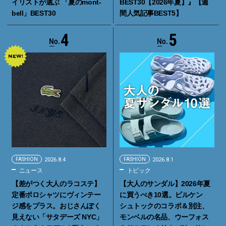
イリストが選ぶ 「夏のmont-
BEST30【2026年夏】』【週
bell」BEST30
間人気記事BEST5】
4
5
FASHION
2026.8.4
FASHION
2026.8.1
ニュース
トピック
【差がつく大人のラコステ】
【大人のサンダル】2026年夏
定番ポロシャツにヴィンテー
に買うべき10選。ビルケン
ジ感をプラス。おじさんぽく
シュトックのコラボ＆別注、
見えない「サタデーズ NYC」
モンベルの名品、ウーフォス