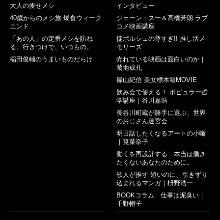
大人の痩せメシ
インタビュー
40歳からのメシ旅 爆食ウィーク
ジェーン・スー＆高橋芳朗 ラブ
エンド
コメ映画講座
「あの人」の定番メシを訪ね
掟ポルシェの尊すぎ!! 推し活メ
る。行きつけで、いつもの。
モリーズ
稲田俊輔のうまいものだらけ
売れている映画は面白いのか｜
菊地成孔
篠山紀信 美女標本箱MOVIE
飲み会で使える！ ポピュラー哲
学講座｜谷川嘉浩
長谷川町蔵が勝手に選ぶ、世界
のおじさん迷宮会
明日話したくなるアートの小噺
｜筧菜奈子
働くを再設計する 本当は働き
たくないあなたのために。
歌人が推す 短いのに、引きずり
込まれるマンガ｜枡野浩一
BOOKコラム 仕事は泥臭い｜
千野帽子