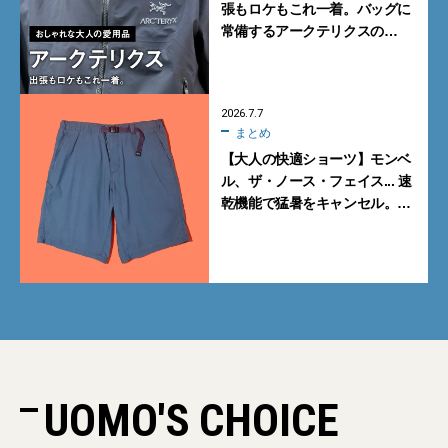
張もロケもこれ一着。バッグに
常備するアークテリクスの
「ベータジャケット」【買って
よかった】
2026.7.7
まとめ
【大人の快適ショーツ】モンベ
ル、ザ・ノース・フェイス... 速
乾機能で猛暑をキャンセル。真
夏を乗り切る「優秀ショートパ
ンツ」4選
UOMO'S CHOICE