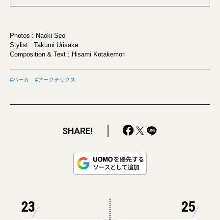
Photos : Naoki Seo
Stylist : Takumi Urisaka
Composition & Text : Hisami Kotakemori
パーカ
アークテリクス
SHARE!
23
25