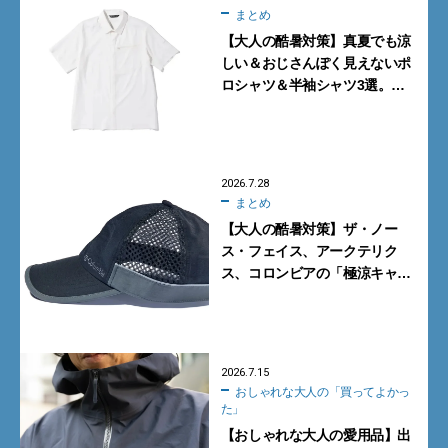
まとめ
【大人の酷暑対策】真夏でも涼
しい＆おじさんぽく見えないポ
ロシャツ＆半袖シャツ3選。
アークテリクスの速乾＆涼感モ
デルに注目！
2026.7.28
まとめ
【大人の酷暑対策】ザ・ノー
ス・フェイス、アークテリク
ス、コロンビアの「極涼キャッ
プ＆ハット」3選
2026.7.15
おしゃれな大人の「買ってよかっ
た」
【おしゃれな大人の愛用品】出