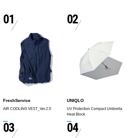
01
02
FreshService
UNIQLO
AIR COOLING VEST_Ver.2.0
UV Protection Compact Umbrella
Heat Block
03
04