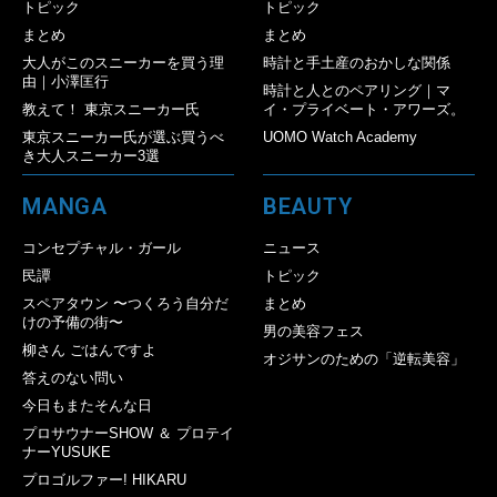
トピック
トピック
まとめ
まとめ
大人がこのスニーカーを買う理
時計と手土産のおかしな関係
由｜小澤匡行
時計と人とのペアリング｜マ
教えて！ 東京スニーカー氏
イ・プライベート・アワーズ。
東京スニーカー氏が選ぶ買うべ
UOMO Watch Academy
き大人スニーカー3選
MANGA
BEAUTY
コンセプチャル・ガール
ニュース
民譚
トピック
スペアタウン 〜つくろう自分だ
まとめ
けの予備の街〜
男の美容フェス
柳さん ごはんですよ
オジサンのための「逆転美容」
答えのない問い
今日もまたそんな日
プロサウナーSHOW ＆ プロテイ
ナーYUSUKE
プロゴルファー! HIKARU