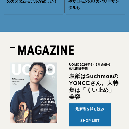
のカスタムモデルが欲しい！
やサロモンのリカバリーサン
ダルも
MAGAZINE
UOMO2026年8・9月合併号
6月25日発売
表紙はSuchmosの
YONCEさん。大特
集は「くい止め」
美容
最新号を試し読み
SHOP LIST