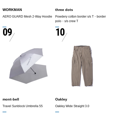
WORKMAN
three dots
AERO GUARD Mesh 2-Way Hoodie
Powdery cotton border s/s T・border
polo・s/s crew T
09
10
mont-bell
Oakley
Travel Sunblock Umbrella 55
Oakley Wide Straight 3.0