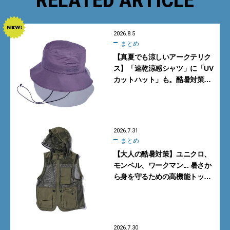
2026.8.5
まとめ
【真夏でも涼しいアークテリク
ス】「速乾涼感シャツ」に「UV
カットハット」も。酷暑対策に
大人が買うべき4選
2026.7.31
まとめ
【大人の酷暑対策】ユニクロ、
モンベル、ワークマン... 暑さか
ら身を守るための高機能トップ
ス6選
2026.7.30