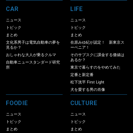
CAR
LIFE
ニュース
ニュース
トピック
トピック
まとめ
まとめ
文化系男子は電気自動車の夢を
在原みゆ紀が認定！ 新東京ス
見るか？
ーベニア！
おしゃれな大人が乗るクルマ
そのサブスクに課金する価値は
あるか？
自動車ニュースタンダード研究
所
東京で暮らすのをやめてみた
定番と新定番
松下洸平 First Light
犬を愛する男の肖像
FOODIE
CULTURE
ニュース
ニュース
トピック
トピック
まとめ
まとめ