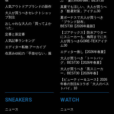
物
ぶ 「夏のmont-bell」BEST30
人気アウトドアブランドの新作
真夏でも涼しい。大人が買うべ
き「酷暑対策」アイテム30
大人が買うべきセレクトショッ
プ別注
夏ボーナスで大人が買うべき
「ブランド財布」
おしゃれな大人の「買ってよか
BEST30【2026年最新】
った」
【ゴアテックス】防水アウター
定番と新定番
にスニーカーも。梅雨までに大
人気記事ランキング
人が買うべきGORE-TEXアイテ
ム30
エディター私物 アーカイブ
エディター推し【2026年春夏】
在原みゆ紀の「手放せない」服
大人が買うべき「トートバッ
グ」BEST30【2026年春夏】
大人が買うべき「黒スニーカ
ー」BEST30【2026年春】
【ビューティー＆ユース】2026
年春の別注&コラボ「大人のベス
トバイ」10
SNEAKERS
WATCH
ニュース
ニュース