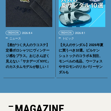
FASHION
2026.8.4
FASHION
2026.8.1
ニュース
トピック
【差がつく大人のラコステ】
【大人のサンダル】2026年夏
定番ポロシャツにヴィンテー
に買うべき10選。ビルケン
ジ感をプラス。おじさんぽく
シュトックのコラボ＆別注、
見えない「サタデーズ NYC」
モンベルの名品、ウーフォス
のカスタムモデルが欲しい！
やサロモンのリカバリーサン
ダルも
MAGAZINE