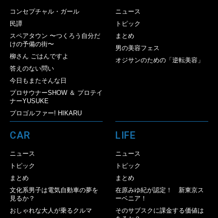
コンセプチャル・ガール
ニュース
民譚
トピック
スペアタウン 〜つくろう自分だ
まとめ
けの予備の街〜
男の美容フェス
柳さん ごはんですよ
オジサンのための「逆転美容」
答えのない問い
今日もまたそんな日
プロサウナーSHOW ＆ プロテイ
ナーYUSUKE
プロゴルファー! HIKARU
CAR
LIFE
ニュース
ニュース
トピック
トピック
まとめ
まとめ
文化系男子は電気自動車の夢を
在原みゆ紀が認定！ 新東京ス
見るか？
ーベニア！
おしゃれな大人が乗るクルマ
そのサブスクに課金する価値は