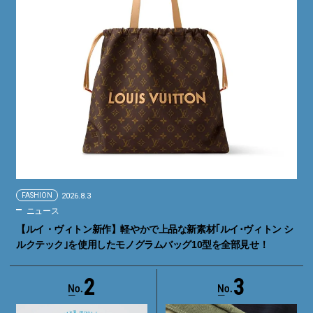
FASHION
2026.8.3
ニュース
【ルイ・ヴィトン新作】軽やかで上品な新素材｢ルイ･ヴィトン シ
ルクテック｣を使用したモノグラムバッグ10型を全部見せ！
2
3