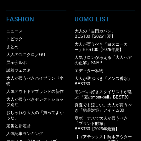
FASHION
UOMO LIST
ニュース
大人の「吉田カバン」
BEST30【2026年夏】
トピック
大人が買うべき「白スニーカ
まとめ
ー」BEST30【2026年夏】
大人のユニクロ／GU
人気サロンが考える「大人ヘア
展示会ルポ
の正解」SNAP
試着フェス®︎
エディター私物
大人が買うべきハイブランド小
大人が選ぶべき「メンズ香水」
物
BEST30
人気アウトドアブランドの新作
モンベル好きスタイリストが選
ぶ 「夏のmont-bell」BEST30
大人が買うべきセレクトショッ
プ別注
真夏でも涼しい。大人が買うべ
き「酷暑対策」アイテム30
おしゃれな大人の「買ってよか
った」
夏ボーナスで大人が買うべき
「ブランド財布」
定番と新定番
BEST30【2026年最新】
人気記事ランキング
【ゴアテックス】防水アウター