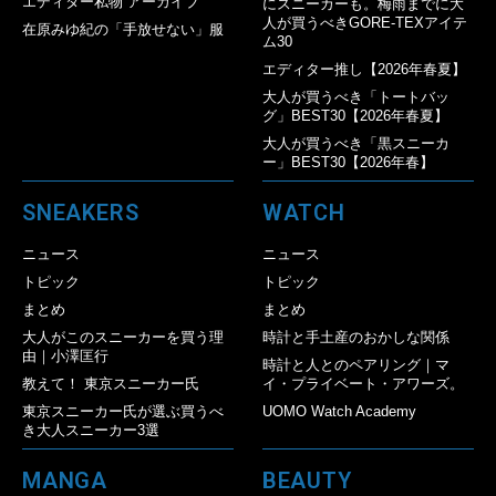
エディター私物 アーカイブ
にスニーカーも。梅雨までに大
人が買うべきGORE-TEXアイテ
在原みゆ紀の「手放せない」服
ム30
エディター推し【2026年春夏】
大人が買うべき「トートバッ
グ」BEST30【2026年春夏】
大人が買うべき「黒スニーカ
ー」BEST30【2026年春】
SNEAKERS
WATCH
ニュース
ニュース
トピック
トピック
まとめ
まとめ
大人がこのスニーカーを買う理
時計と手土産のおかしな関係
由｜小澤匡行
時計と人とのペアリング｜マ
教えて！ 東京スニーカー氏
イ・プライベート・アワーズ。
東京スニーカー氏が選ぶ買うべ
UOMO Watch Academy
き大人スニーカー3選
MANGA
BEAUTY