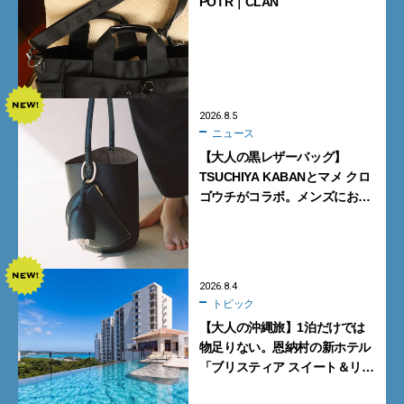
POTR｜CLAN
2026.8.5
ニュース
【大人の黒レザーバッグ】
TSUCHIYA KABANとマメ クロ
ゴウチがコラボ。メンズにおす
すめはアイコンバッグ
「Mayu」のラージサイズ
2026.8.4
トピック
【大人の沖縄旅】1泊だけでは
物足りない。恩納村の新ホテル
「ブリスティア スイート＆リ
ゾート 沖縄恩納村」に泊まって