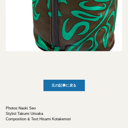
元の記事に戻る
Photos:Naoki Seo
Stylist:Takumi Urisaka
Composition & Text:Hisami Kotakemori