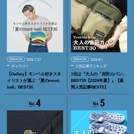
FASHION
2026.7.27
FASHION
2026.8.1
ギャラリー
人気記事ランキング
【Gallery】モンベル好きスタ
1位は『大人の「吉田カバン」
イリストが選ぶ 「夏のmont-
BEST30【2026年夏】』【週
bell」BEST30
間人気記事BEST5】
4
5