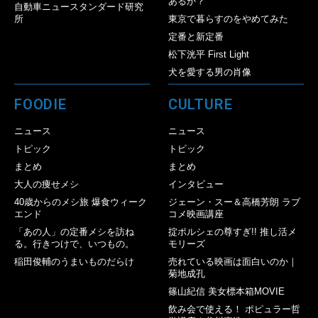
あるか？
自動車ニュースタンダード研究
所
東京で暮らすのをやめてみた
定番と新定番
松下洸平 First Light
犬を愛する男の肖像
FOODIE
CULTURE
ニュース
ニュース
トピック
トピック
まとめ
まとめ
大人の痩せメシ
インタビュー
40歳からのメシ旅 爆食ウィーク
ジェーン・スー＆高橋芳朗 ラブ
エンド
コメ映画講座
「あの人」の定番メシを訪ね
掟ポルシェの尊すぎ!! 推し活メ
る。行きつけで、いつもの。
モリーズ
稲田俊輔のうまいものだらけ
売れている映画は面白いのか｜
菊地成孔
篠山紀信 美女標本箱MOVIE
飲み会で使える！ ポピュラー哲