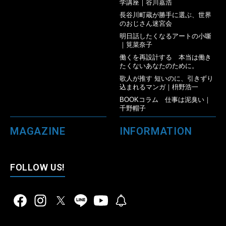
学講座｜谷川嘉浩
長谷川町蔵が勝手に選ぶ、世界
のおじさん迷宮会
明日話したくなるアートの小噺
｜筧菜奈子
働くを再設計する 本当は働き
たくないあなたのために。
歌人が推す 短いのに、引きずり
込まれるマンガ｜枡野浩一
BOOKコラム 仕事は泥臭い｜
千野帽子
MAGAZINE
INFORMATION
FOLLOW US!