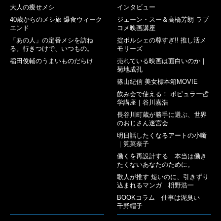
大人の痩せメシ
インタビュー
40歳からのメシ旅 爆食ウィーク
ジェーン・スー＆高橋芳朗 ラブ
エンド
コメ映画講座
「あの人」の定番メシを訪ね
掟ポルシェの尊すぎ!! 推し活メ
る。行きつけで、いつもの。
モリーズ
稲田俊輔のうまいものだらけ
売れている映画は面白いのか｜
菊地成孔
篠山紀信 美女標本箱MOVIE
飲み会で使える！ ポピュラー哲
学講座｜谷川嘉浩
長谷川町蔵が勝手に選ぶ、世界
のおじさん迷宮会
明日話したくなるアートの小噺
｜筧菜奈子
働くを再設計する 本当は働き
たくないあなたのために。
歌人が推す 短いのに、引きずり
込まれるマンガ｜枡野浩一
BOOKコラム 仕事は泥臭い｜
千野帽子