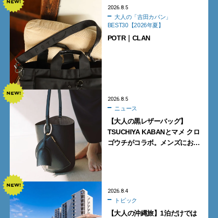
2026.8.5
大人の「吉田カバン」
BEST30【2026年夏】
POTR｜CLAN
2026.8.5
ニュース
【大人の黒レザーバッグ】
TSUCHIYA KABANとマメ クロ
ゴウチがコラボ。メンズにおす
すめはアイコンバッグ
「Mayu」のラージサイズ
2026.8.4
トピック
【大人の沖縄旅】1泊だけでは