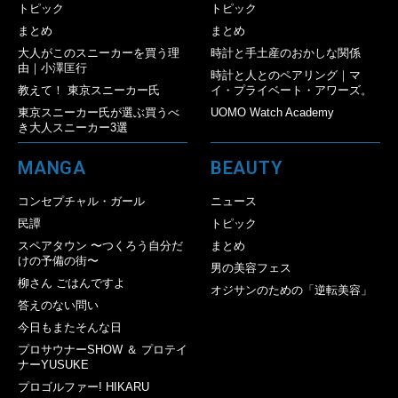
トピック
トピック
まとめ
まとめ
大人がこのスニーカーを買う理
時計と手土産のおかしな関係
由｜小澤匡行
時計と人とのペアリング｜マ
教えて！ 東京スニーカー氏
イ・プライベート・アワーズ。
東京スニーカー氏が選ぶ買うべ
UOMO Watch Academy
き大人スニーカー3選
MANGA
BEAUTY
コンセプチャル・ガール
ニュース
民譚
トピック
スペアタウン 〜つくろう自分だ
まとめ
けの予備の街〜
男の美容フェス
柳さん ごはんですよ
オジサンのための「逆転美容」
答えのない問い
今日もまたそんな日
プロサウナーSHOW ＆ プロテイ
ナーYUSUKE
プロゴルファー! HIKARU