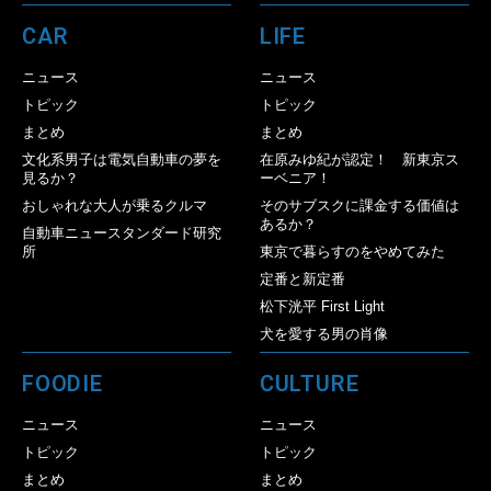
CAR
LIFE
ニュース
ニュース
トピック
トピック
まとめ
まとめ
文化系男子は電気自動車の夢を
在原みゆ紀が認定！ 新東京ス
見るか？
ーベニア！
おしゃれな大人が乗るクルマ
そのサブスクに課金する価値は
あるか？
自動車ニュースタンダード研究
所
東京で暮らすのをやめてみた
定番と新定番
松下洸平 First Light
犬を愛する男の肖像
FOODIE
CULTURE
ニュース
ニュース
トピック
トピック
まとめ
まとめ