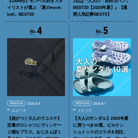
【Gallery】モンベル好きスタ
1位は『大人の「吉田カバン」
イリストが選ぶ 「夏のmont-
BEST30【2026年夏】』【週
bell」BEST30
間人気記事BEST5】
4
5
FASHION
2026.8.4
FASHION
2026.8.1
ニュース
トピック
【差がつく大人のラコステ】
【大人のサンダル】2026年夏
定番ポロシャツにヴィンテー
に買うべき10選。ビルケン
ジ感をプラス。おじさんぽく
シュトックのコラボ＆別注、