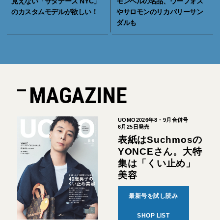
見えない「サタデーズ NYC」
モンベルの名品、ウーフォス
のカスタムモデルが欲しい！
やサロモンのリカバリーサン
ダルも
MAGAZINE
UOMO2026年8・9月合併号
6月25日発売
表紙はSuchmosの
YONCEさん。大特
集は「くい止め」
美容
最新号を試し読み
SHOP LIST