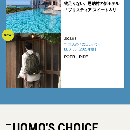
物足りない。恩納村の新ホテル
「ブリスティア スイート＆リ
ゾート 沖縄恩納村」に泊まって
みた
2026.8.3
大人の「吉田カバン」
BEST30【2026年夏】
POTR｜RIDE
UOMO'S CHOICE