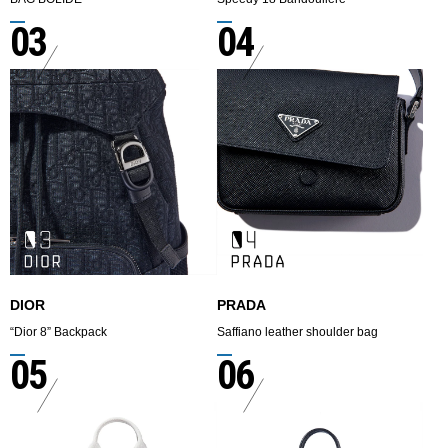
03
04
DIOR
PRADA
“Dior 8” Backpack
Saffiano leather shoulder bag
05
06