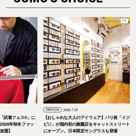
FASHION
2026.7.24
FASHION
2026.7.29
2026年9月5日・6日開催。「試着フェス®︎」に
【おしゃれな大人の
読者の皆さまをご招待。【2026年秋冬ファッ
ピジ」が国内初の旗
ション＆美容アイテム試し放題】
にオープン。日本限