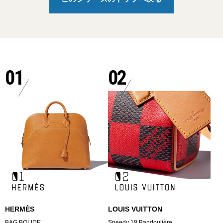
01
02
HERMÈS
LOUIS VUITTON
BAG BOLIDE
Speedy 18 Bandoulière