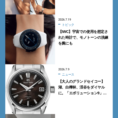
2026.7.19
トピック
【IWC】宇宙での使用を想定さ
れた時計で、モノトーンの洗練
を腕にも
2026.7.9
ニュース
【大人のグランドセイコー】
湖、白樺林、渓谷をダイヤル
に。「エボリューション9」の
新作9モデル