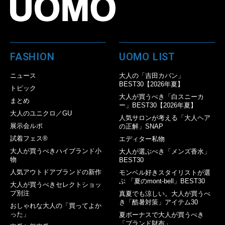
FASHION
UOMO LIST
ニュース
大人の「吉田カバン」
BEST30【2026年夏】
トピック
大人が買うべき「白スニーカ
まとめ
ー」BEST30【2026年夏】
大人のユニクロ／GU
人気サロンが考える「大人ヘア
展示会ルポ
の正解」SNAP
試着フェス®︎
エディター私物
大人が買うべきハイブランド小
大人が選ぶべき「メンズ香水」
物
BEST30
人気アウトドアブランドの新作
モンベル好きスタイリストが選
ぶ 「夏のmont-bell」BEST30
大人が買うべきセレクトショッ
プ別注
真夏でも涼しい。大人が買うべ
き「酷暑対策」アイテム30
おしゃれな大人の「買ってよか
った」
夏ボーナスで大人が買うべき
「ブランド財布」