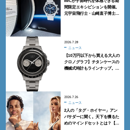
IWCが宇宙時代を体感できる期
間限定エキシビションを開催。
元宇宙飛行士・山崎直子博士に
よるトークショーも実施
2026.7.28
ニュース
【10万円以下から買える大人の
クロノグラフ】チタンケースの
機械式時計もラインナップ。タ
イメックスの本気が詰まった新
作が買い！
2026.7.26
ニュース
2人の「タグ・ホイヤー」アン
バサダーに聞く。天下を獲るた
めのマインドセットとは？【イ
ンタビュー】