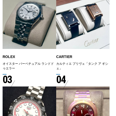
ROLEX
CARTIER
オイスター パーペチュアル ランドド
カルティエ プリヴェ「タンク ア ギシ
ゥエラー
ェ」
03
04