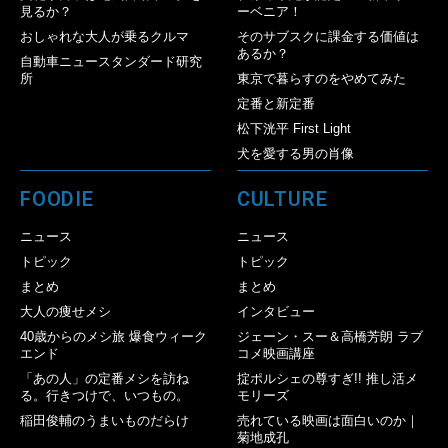
見るか？
ーベニア！
おしゃれな大人が乗るクルマ
そのサブスクに課金する価値は
あるか？
自動車ニュースタンダード研究
所
東京で暮らすのをやめてみた
定番と新定番
松下洸平 First Light
犬を愛する男の肖像
FOODIE
CULTURE
ニュース
ニュース
トピック
トピック
まとめ
まとめ
大人の痩せメシ
インタビュー
40歳からのメシ旅 爆食ウィーク
ジェーン・スー＆高橋芳朗 ラブ
エンド
コメ映画講座
「あの人」の定番メシを訪ね
掟ポルシェの尊すぎ!! 推し活メ
る。行きつけで、いつもの。
モリーズ
稲田俊輔のうまいものだらけ
売れている映画は面白いのか｜
菊地成孔