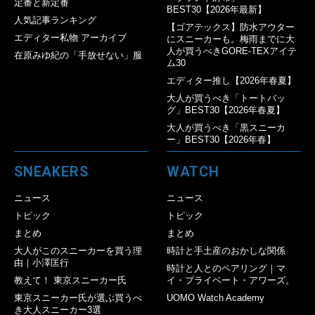
定番と新定番
BEST30【2026年最新】
人気記事ランキング
【ゴアテックス】防水アウター
エディター私物 アーカイブ
にスニーカーも。梅雨までに大
人が買うべきGORE-TEXアイテ
在原みゆ紀の「手放せない」服
ム30
エディター推し【2026年春夏】
大人が買うべき「トートバッ
グ」BEST30【2026年春夏】
大人が買うべき「黒スニーカ
ー」BEST30【2026年春】
SNEAKERS
WATCH
ニュース
ニュース
トピック
トピック
まとめ
まとめ
大人がこのスニーカーを買う理
時計と手土産のおかしな関係
由｜小澤匡行
時計と人とのペアリング｜マ
教えて！ 東京スニーカー氏
イ・プライベート・アワーズ。
東京スニーカー氏が選ぶ買うべ
UOMO Watch Academy
き大人スニーカー3選