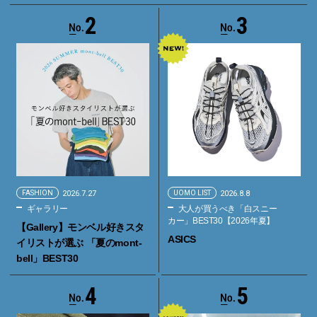
2
3
FASHION
2026.7.27
UOMO LIST
2026.8.8
ギャラリー
大人が買うべき「白スニー
カー」BEST30【2026年夏】
【Gallery】モンベル好きスタ
ASICS
イリストが選ぶ 「夏のmont-
bell」BEST30
4
5