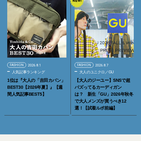
FASHION
2026.8.1
FASHION
2026.8.7
人気記事ランキング
大人のユニクロ／GU
1位は『大人の「吉田カバン」
【大人のジーユー】SNSで超
BEST30【2026年夏】』【週
バズってるカーディガン
間人気記事BEST5】
は？ 新生「GU」2026年秋冬
で大人メンズが買うべき12
選！【試着ルポ前編】