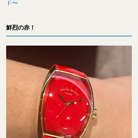
ド〜
鮮烈の赤！