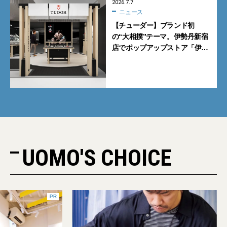
2026.7.7
ニュース
【チューダー】ブランド初
の“大相撲”テーマ。伊勢丹新宿
店でポップアップストア「伊勢
丹 新宿場所」を開催【7月8日
から】
UOMO'S CHOICE
PR