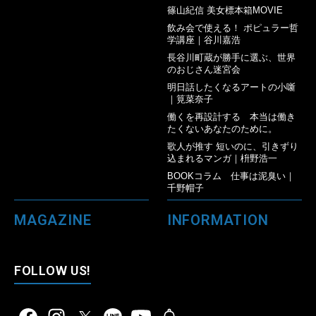
篠山紀信 美女標本箱MOVIE
飲み会で使える！ ポピュラー哲
学講座｜谷川嘉浩
長谷川町蔵が勝手に選ぶ、世界
のおじさん迷宮会
明日話したくなるアートの小噺
｜筧菜奈子
働くを再設計する 本当は働き
たくないあなたのために。
歌人が推す 短いのに、引きずり
込まれるマンガ｜枡野浩一
BOOKコラム 仕事は泥臭い｜
千野帽子
MAGAZINE
INFORMATION
FOLLOW US!