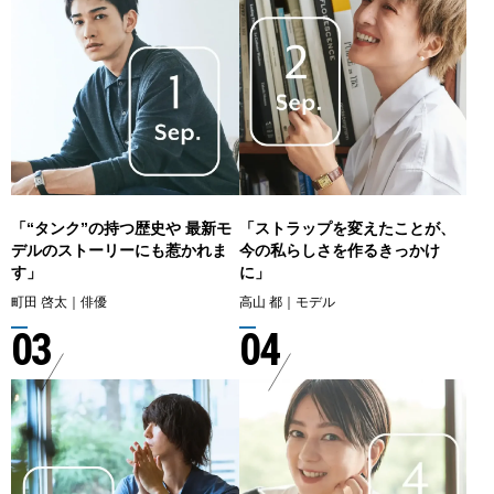
「“タンク”の持つ歴史や 最新モ
「ストラップを変えたことが、
デルのストーリーにも惹かれま
今の私らしさを作るきっかけ
す」
に」
町田 啓太｜俳優
高山 都｜モデル
03
04