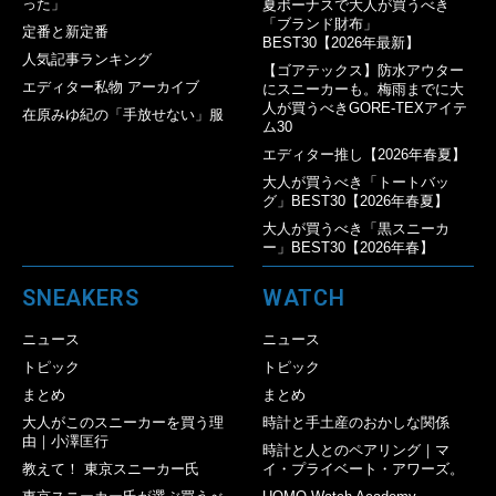
った」
夏ボーナスで大人が買うべき
「ブランド財布」
定番と新定番
BEST30【2026年最新】
人気記事ランキング
【ゴアテックス】防水アウター
エディター私物 アーカイブ
にスニーカーも。梅雨までに大
人が買うべきGORE-TEXアイテ
在原みゆ紀の「手放せない」服
ム30
エディター推し【2026年春夏】
大人が買うべき「トートバッ
グ」BEST30【2026年春夏】
大人が買うべき「黒スニーカ
ー」BEST30【2026年春】
SNEAKERS
WATCH
ニュース
ニュース
トピック
トピック
まとめ
まとめ
大人がこのスニーカーを買う理
時計と手土産のおかしな関係
由｜小澤匡行
時計と人とのペアリング｜マ
教えて！ 東京スニーカー氏
イ・プライベート・アワーズ。