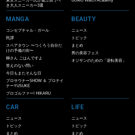
東京スニーカー氏が選ぶ買うべ
UOMO Watch Academy
き大人スニーカー3選
MANGA
BEAUTY
コンセプチャル・ガール
ニュース
民譚
トピック
スペアタウン 〜つくろう自分だ
まとめ
けの予備の街〜
男の美容フェス
柳さん ごはんですよ
オジサンのための「逆転美容」
答えのない問い
今日もまたそんな日
プロサウナーSHOW ＆ プロテイ
ナーYUSUKE
プロゴルファー! HIKARU
CAR
LIFE
ニュース
ニュース
トピック
トピック
まとめ
まとめ