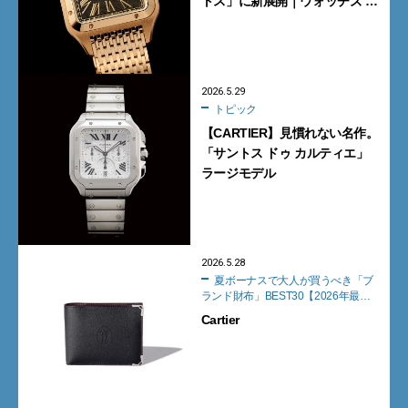
トス」に新展開｜ウォッチズ ア
ンド ワンダーズ速報
2026.5.29
トピック
【CARTIER】見慣れない名作。
「サントス ドゥ カルティエ」
ラージモデル
2026.5.28
夏ボーナスで大人が買うべき「ブ
ランド財布」BEST30【2026年最
新】
Cartier