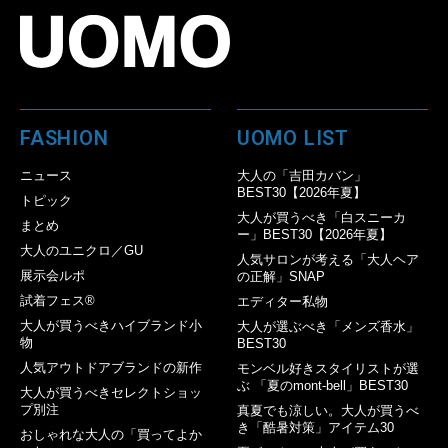
FASHION
UOMO LIST
ニュース
大人の「吉田カバン」
BEST30【2026年夏】
トピック
大人が買うべき「白スニーカ
まとめ
ー」BEST30【2026年夏】
大人のユニクロ／GU
人気サロンが考える「大人ヘア
展示会ルポ
の正解」SNAP
試着フェス®︎
エディター私物
大人が買うべきハイブランド小
大人が選ぶべき「メンズ香水」
物
BEST30
人気アウトドアブランドの新作
モンベル好きスタイリストが選
ぶ 「夏のmont-bell」BEST30
大人が買うべきセレクトショッ
プ別注
真夏でも涼しい。大人が買うべ
き「酷暑対策」アイテム30
おしゃれな大人の「買ってよか