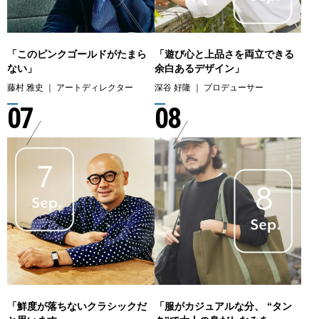
「このピンクゴールドがたまら
「遊び心と上品さを両立できる
ない」
余白あるデザイン」
藤村 雅史 ｜ アートディレクター
深谷 好隆 ｜ プロデューサー
07
08
「鮮度が落ちないクラシックだ
「服がカジュアルな分、 “タン