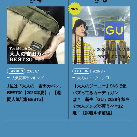
FASHION
2026.8.1
FASHION
2026.8.7
人気記事ランキング
大人のユニクロ／GU
1位は『大人の「吉田カバン」
【大人のジーユー】SNSで超
BEST30【2026年夏】』【週
バズってるカーディガン
間人気記事BEST5】
は？ 新生「GU」2026年秋冬
で大人メンズが買うべき12
選！【試着ルポ前編】