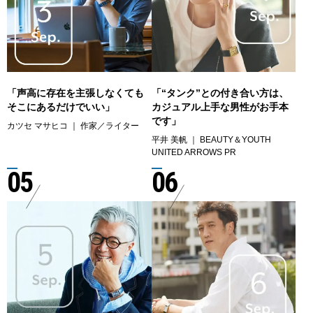
「声高に存在を主張しなくても
「“タンク”との付き合い方は、
そこにあるだけでいい」
カジュアル上手な男性がお手本
です」
カツセ マサヒコ ｜ 作家／ライター
平井 美帆 ｜ BEAUTY＆YOUTH
UNITED ARROWS PR
05
06