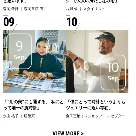
と思います」
ク”で大人の身だしなみを」
森岡 督行 ｜ 森岡書店 店主
片貝 俊 ｜ スタイリスト
09
10
「“用の美”にも通ずる、 私にと
「僕にとって時計というよりも
って唯一の腕時計」
ジュエリーに近い存在」
永山 祐子 ｜ 建築家
金子恵治｜レショップ コンセプター
VIEW MORE >