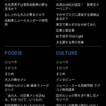
文化系男子は電気自動車の夢を
在原みゆ紀が認定！ 新東京ス
見るか？
ーベニア！
おしゃれな大人が乗るクルマ
そのサブスクに課金する価値は
あるか？
自動車ニュースタンダード研究
所
東京で暮らすのをやめてみた
定番と新定番
松下洸平 First Light
犬を愛する男の肖像
FOODIE
CULTURE
ニュース
ニュース
トピック
トピック
まとめ
まとめ
大人の痩せメシ
インタビュー
40歳からのメシ旅 爆食ウィーク
ジェーン・スー＆高橋芳朗 ラブ
エンド
コメ映画講座
「あの人」の定番メシを訪ね
掟ポルシェの尊すぎ!! 推し活メ
る。行きつけで、いつもの。
モリーズ
稲田俊輔のうまいものだらけ
売れている映画は面白いのか｜