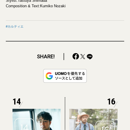
Stylist:Tastuya Shimada
Composition & Text:Kumiko Nozaki
カルティエ
SHARE!
14
16