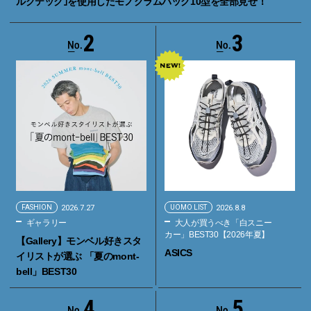
ルクテック｣を使用したモノグラムバッグ10型を全部見せ！
2
3
FASHION
2026.7.27
UOMO LIST
2026.8.8
ギャラリー
大人が買うべき「白スニー
カー」BEST30【2026年夏】
【Gallery】モンベル好きスタ
ASICS
イリストが選ぶ 「夏のmont-
bell」BEST30
4
5