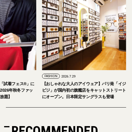
FASHION
2026.7.24
FASHION
2026.7.29
2026年9月5日・6日開催。「試着フェス®︎」に
【おしゃれな大人の
読者の皆さまをご招待。【2026年秋冬ファッ
ピジ」が国内初の旗
ション＆美容アイテム試し放題】
にオープン。日本限
RECOMMENDED