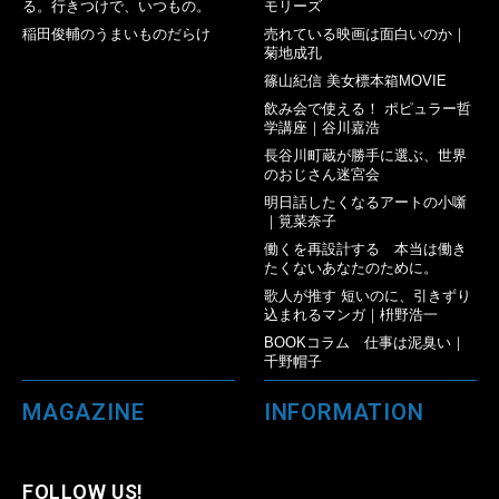
る。行きつけで、いつもの。
モリーズ
稲田俊輔のうまいものだらけ
売れている映画は面白いのか｜
菊地成孔
篠山紀信 美女標本箱MOVIE
飲み会で使える！ ポピュラー哲
学講座｜谷川嘉浩
長谷川町蔵が勝手に選ぶ、世界
のおじさん迷宮会
明日話したくなるアートの小噺
｜筧菜奈子
働くを再設計する 本当は働き
たくないあなたのために。
歌人が推す 短いのに、引きずり
込まれるマンガ｜枡野浩一
BOOKコラム 仕事は泥臭い｜
千野帽子
MAGAZINE
INFORMATION
FOLLOW US!