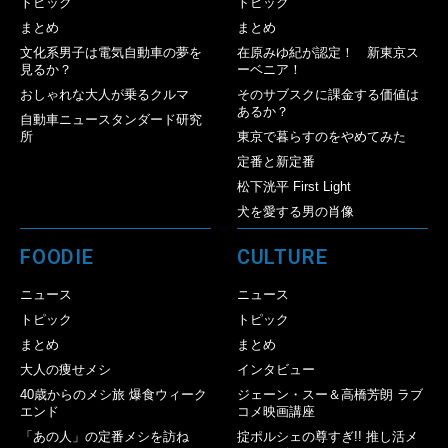
トピック
トピック
まとめ
まとめ
文化系男子は電気自動車の夢を
在原みゆ紀が認定！ 新東京ス
見るか？
ーベニア！
おしゃれな大人が乗るクルマ
そのサブスクに課金する価値は
あるか？
自動車ニュースタンダード研究
所
東京で暮らすのをやめてみた
定番と新定番
松下洸平 First Light
犬を愛する男の肖像
FOODIE
CULTURE
ニュース
ニュース
トピック
トピック
まとめ
まとめ
大人の痩せメシ
インタビュー
40歳からのメシ旅 爆食ウィーク
ジェーン・スー＆高橋芳朗 ラブ
エンド
コメ映画講座
「あの人」の定番メシを訪ね
掟ポルシェの尊すぎ!! 推し活メ