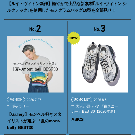
【ルイ・ヴィトン新作】軽やかで上品な新素材｢ルイ･ヴィトン シ
ルクテック｣を使用したモノグラムバッグ10型を全部見せ！
2
3
FASHION
2026.7.27
UOMO LIST
2026.8.8
ギャラリー
大人が買うべき「白スニー
カー」BEST30【2026年夏】
【Gallery】モンベル好きスタ
ASICS
イリストが選ぶ 「夏のmont-
bell」BEST30