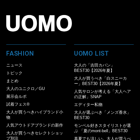
FASHION
UOMO LIST
ニュース
大人の「吉田カバン」
BEST30【2026年夏】
トピック
大人が買うべき「白スニーカ
まとめ
ー」BEST30【2026年夏】
大人のユニクロ／GU
人気サロンが考える「大人ヘア
展示会ルポ
の正解」SNAP
試着フェス®︎
エディター私物
大人が買うべきハイブランド小
大人が選ぶべき「メンズ香水」
物
BEST30
人気アウトドアブランドの新作
モンベル好きスタイリストが選
ぶ 「夏のmont-bell」BEST30
大人が買うべきセレクトショッ
プ別注
真夏でも涼しい。大人が買うべ