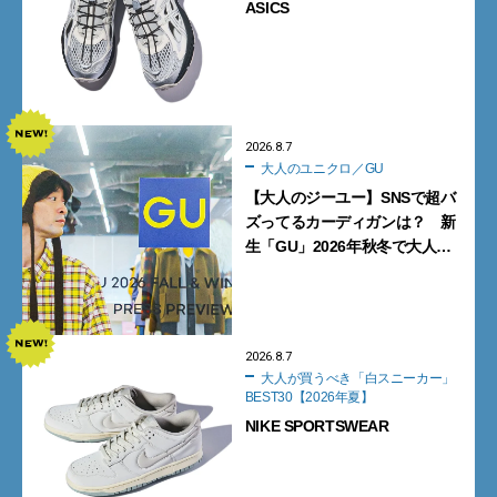
ASICS
2026.8.7
大人のユニクロ／GU
【大人のジーユー】SNSで超バ
ズってるカーディガンは？ 新
生「GU」2026年秋冬で大人メ
ンズが買うべき12選！【試着ル
ポ前編】
2026.8.7
大人が買うべき「白スニーカー」
BEST30【2026年夏】
NIKE SPORTSWEAR