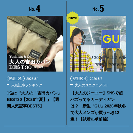
4
5
FASHION
2026.8.1
FASHION
2026.8.7
人気記事ランキング
大人のユニクロ／GU
1位は『大人の「吉田カバン」
【大人のジーユー】SNSで超
BEST30【2026年夏】』【週
バズってるカーディガン
間人気記事BEST5】
は？ 新生「GU」2026年秋冬
で大人メンズが買うべき12
選！【試着ルポ前編】