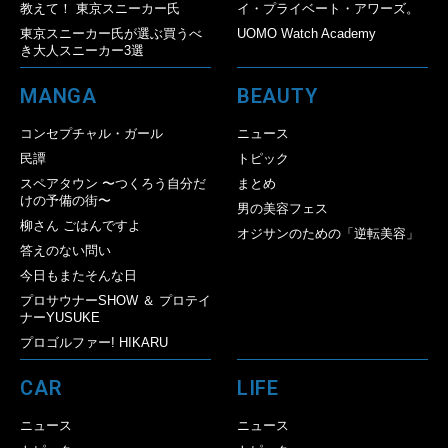
教えて！ 東京スニーカー氏
イ・プライベート・アワーズ。
東京スニーカー氏が選ぶ買うべ
UOMO Watch Academy
き大人スニーカー3選
MANGA
BEAUTY
コンセプチャル・ガール
ニュース
民譚
トピック
スペアタウン 〜つくろう自分だ
まとめ
けの予備の街〜
男の美容フェス
柳さん ごはんですよ
オジサンのための「逆転美容」
答えのない問い
今日もまたそんな日
プロサウナーSHOW ＆ プロテイ
ナーYUSUKE
プロゴルファー! HIKARU
CAR
LIFE
ニュース
ニュース