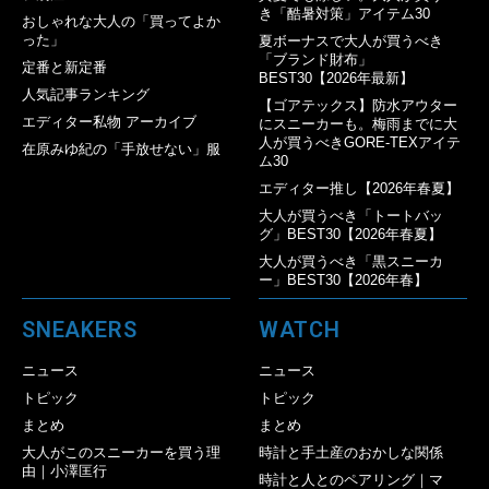
き「酷暑対策」アイテム30
おしゃれな大人の「買ってよか
った」
夏ボーナスで大人が買うべき
「ブランド財布」
定番と新定番
BEST30【2026年最新】
人気記事ランキング
【ゴアテックス】防水アウター
エディター私物 アーカイブ
にスニーカーも。梅雨までに大
人が買うべきGORE-TEXアイテ
在原みゆ紀の「手放せない」服
ム30
エディター推し【2026年春夏】
大人が買うべき「トートバッ
グ」BEST30【2026年春夏】
大人が買うべき「黒スニーカ
ー」BEST30【2026年春】
SNEAKERS
WATCH
ニュース
ニュース
トピック
トピック
まとめ
まとめ
大人がこのスニーカーを買う理
時計と手土産のおかしな関係
由｜小澤匡行
時計と人とのペアリング｜マ