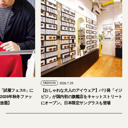
FASHION
2026.7.24
FASHION
2026.7.29
2026年9月5日・6日開催。「試着フェス®︎」に
【おしゃれな大人の
読者の皆さまをご招待。【2026年秋冬ファッ
ピジ」が国内初の旗
ション＆美容アイテム試し放題】
にオープン。日本限