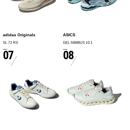
adidas Originals
ASICS
SL 72 RS
GEL-NIMBUS 10.1
07
08