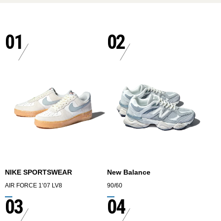
01
02
NIKE SPORTSWEAR
New Balance
AIR FORCE 1’07 LV8
90/60
03
04