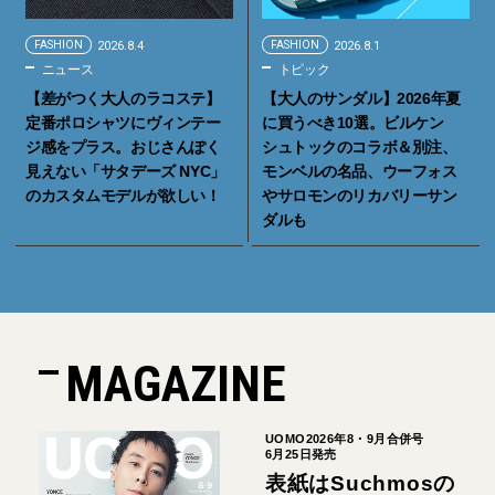
FASHION
2026.8.4
FASHION
2026.8.1
ニュース
トピック
【差がつく大人のラコステ】
【大人のサンダル】2026年夏
定番ポロシャツにヴィンテー
に買うべき10選。ビルケン
ジ感をプラス。おじさんぽく
シュトックのコラボ＆別注、
見えない「サタデーズ NYC」
モンベルの名品、ウーフォス
のカスタムモデルが欲しい！
やサロモンのリカバリーサン
ダルも
MAGAZINE
UOMO2026年8・9月合併号
6月25日発売
表紙はSuchmosの