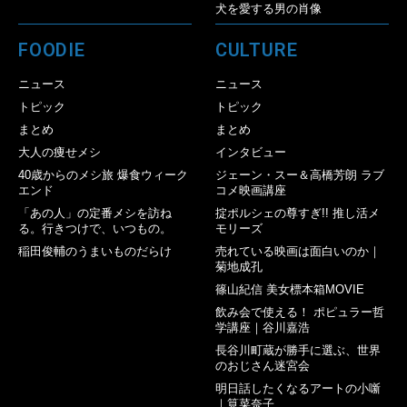
犬を愛する男の肖像
FOODIE
CULTURE
ニュース
ニュース
トピック
トピック
まとめ
まとめ
大人の痩せメシ
インタビュー
40歳からのメシ旅 爆食ウィーク
ジェーン・スー＆高橋芳朗 ラブ
エンド
コメ映画講座
「あの人」の定番メシを訪ね
掟ポルシェの尊すぎ!! 推し活メ
る。行きつけで、いつもの。
モリーズ
稲田俊輔のうまいものだらけ
売れている映画は面白いのか｜
菊地成孔
篠山紀信 美女標本箱MOVIE
飲み会で使える！ ポピュラー哲
学講座｜谷川嘉浩
長谷川町蔵が勝手に選ぶ、世界
のおじさん迷宮会
明日話したくなるアートの小噺
｜筧菜奈子