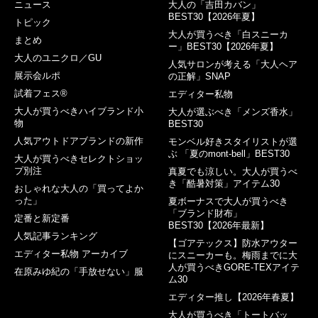
ニュース
大人の「吉田カバン」
BEST30【2026年夏】
トピック
大人が買うべき「白スニーカ
まとめ
ー」BEST30【2026年夏】
大人のユニクロ／GU
人気サロンが考える「大人ヘア
展示会ルポ
の正解」SNAP
試着フェス®︎
エディター私物
大人が買うべきハイブランド小
大人が選ぶべき「メンズ香水」
物
BEST30
人気アウトドアブランドの新作
モンベル好きスタイリストが選
ぶ 「夏のmont-bell」BEST30
大人が買うべきセレクトショッ
プ別注
真夏でも涼しい。大人が買うべ
き「酷暑対策」アイテム30
おしゃれな大人の「買ってよか
った」
夏ボーナスで大人が買うべき
「ブランド財布」
定番と新定番
BEST30【2026年最新】
人気記事ランキング
【ゴアテックス】防水アウター
エディター私物 アーカイブ
にスニーカーも。梅雨までに大
人が買うべきGORE-TEXアイテ
在原みゆ紀の「手放せない」服
ム30
エディター推し【2026年春夏】
大人が買うべき「トートバッ