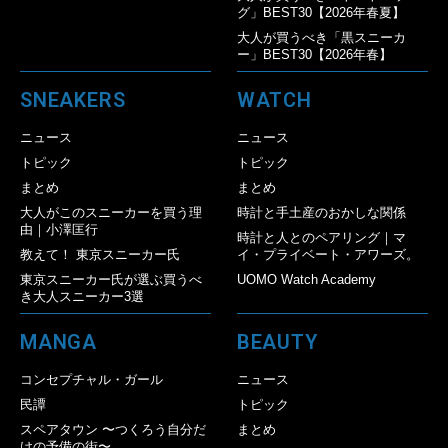
グ」BEST30【2026年春夏】
大人が買うべき「黒スニーカ
ー」BEST30【2026年春】
SNEAKERS
WATCH
ニュース
ニュース
トピック
トピック
まとめ
まとめ
大人がこのスニーカーを買う理
時計と手土産のおかしな関係
由｜小澤匡行
時計と人とのペアリング｜マ
教えて！ 東京スニーカー氏
イ・プライベート・アワーズ。
東京スニーカー氏が選ぶ買うべ
UOMO Watch Academy
き大人スニーカー3選
MANGA
BEAUTY
コンセプチャル・ガール
ニュース
民譚
トピック
スペアタウン 〜つくろう自分だ
まとめ
けの予備の街〜