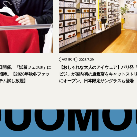
FASHION
2026.7.29
。「試着フェス®︎」に
【おしゃれな大人のアイウェア】パリ発「イジ
026年秋冬ファッ
ピジ」が国内初の旗艦店をキャットストリート
放題】
にオープン。日本限定サングラスも登場