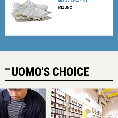
BEST30【2026年夏】
MIZUNO
UOMO'S CHOICE
PR