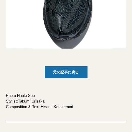
元の記事に戻る
Photo:Naoki Seo
Stylist:Takumi Urisaka
Composition & Text:Hisami Kotakemori