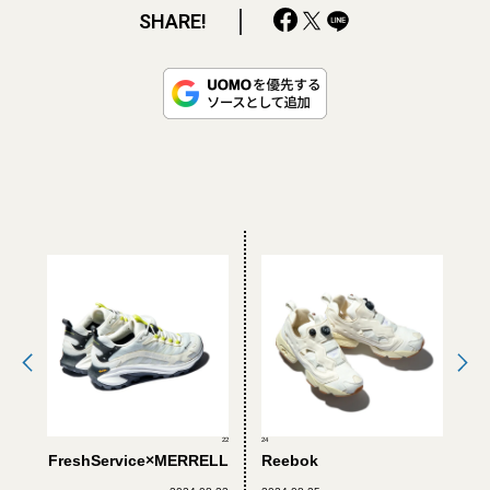
SHARE!
22
24
FreshService×MERRELL
Reebok