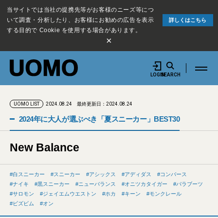
当サイトでは当社の提携先等がお客様のニーズ等につ
いて調査・分析したり、お客様にお勧めの広告を表示
詳しくはこちら
する目的で Cookie を使用する場合があります。
×
LOGIN
SEARCH
2024.08.24
最終更新日：2024.08.24
UOMO LIST
2024年に大人が選ぶべき「夏スニーカー」BEST30
New Balance
白スニーカー
スニーカー
アシックス
アディダス
コンバース
ナイキ
黒スニーカー
ニューバランス
オニツカタイガー
パラブーツ
サロモン
ジェイエムウエストン
ホカ
キーン
モンクレール
ビズビム
オン