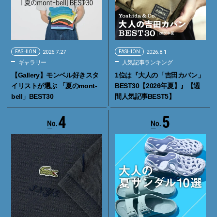
FASHION
2026.7.27
FASHION
2026.8.1
ギャラリー
人気記事ランキング
【Gallery】モンベル好きスタ
1位は『大人の「吉田カバン」
イリストが選ぶ 「夏のmont-
BEST30【2026年夏】』【週
bell」BEST30
間人気記事BEST5】
4
5