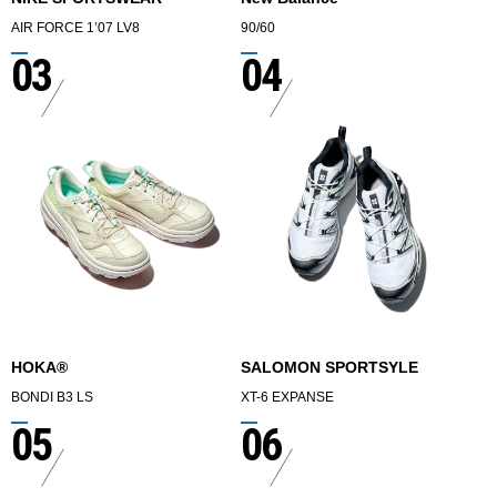
AIR FORCE 1’07 LV8
90/60
03
04
HOKA®︎
SALOMON SPORTSYLE
BONDI B3 LS
XT-6 EXPANSE
05
06