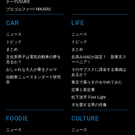
ナーYUSUKE
プロゴルファー! HIKARU
CAR
LIFE
ニュース
ニュース
トピック
トピック
まとめ
まとめ
文化系男子は電気自動車の夢を
在原みゆ紀が認定！ 新東京ス
見るか？
ーベニア！
おしゃれな大人が乗るクルマ
そのサブスクに課金する価値は
あるか？
自動車ニュースタンダード研究
所
東京で暮らすのをやめてみた
定番と新定番
松下洸平 First Light
犬を愛する男の肖像
FOODIE
CULTURE
ニュース
ニュース