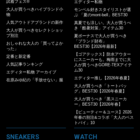
試着フェス®︎
エディター私物
大人が買うべきハイブランド小
モンベル好きスタイリストが選
物
ぶ 「夏のmont-bell」BEST30
人気アウトドアブランドの新作
真夏でも涼しい。大人が買うべ
き「酷暑対策」アイテム30
大人が買うべきセレクトショッ
プ別注
夏ボーナスで大人が買うべき
「ブランド財布」
おしゃれな大人の「買ってよか
BEST30【2026年最新】
った」
【ゴアテックス】防水アウター
定番と新定番
にスニーカーも。梅雨までに大
人気記事ランキング
人が買うべきGORE-TEXアイテ
ム30
エディター私物 アーカイブ
エディター推し【2026年春夏】
在原みゆ紀の「手放せない」服
大人が買うべき「トートバッ
グ」BEST30【2026年春夏】
大人が買うべき「黒スニーカ
ー」BEST30【2026年春】
【ビューティー＆ユース】2026
年春の別注&コラボ「大人のベス
トバイ」10
SNEAKERS
WATCH