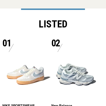
LISTED
01
02
NIKE SPORTSWEAR
New Balance