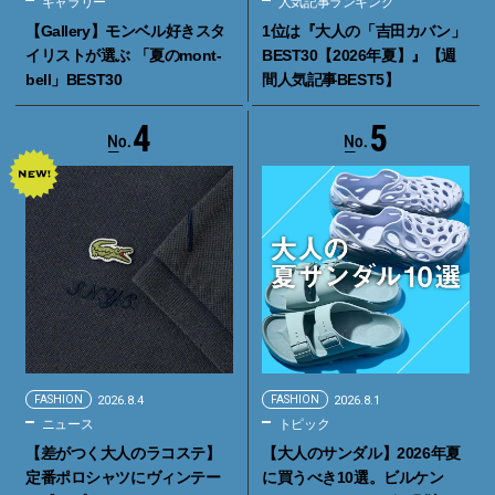
ギャラリー
人気記事ランキング
【Gallery】モンベル好きスタ
1位は『大人の「吉田カバン」
イリストが選ぶ 「夏のmont-
BEST30【2026年夏】』【週
bell」BEST30
間人気記事BEST5】
4
5
FASHION
2026.8.4
FASHION
2026.8.1
ニュース
トピック
【差がつく大人のラコステ】
【大人のサンダル】2026年夏
定番ポロシャツにヴィンテー
に買うべき10選。ビルケン