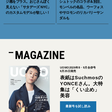
ジ感をプラス。おじさんぽく
シュトックのコラボ＆別注、
見えない「サタデーズ NYC」
モンベルの名品、ウーフォス
のカスタムモデルが欲しい！
やサロモンのリカバリーサン
ダルも
MAGAZINE
UOMO2026年8・9月合併号
6月25日発売
表紙はSuchmosの
YONCEさん。大特
集は「くい止め」
美容
最新号を試し読み