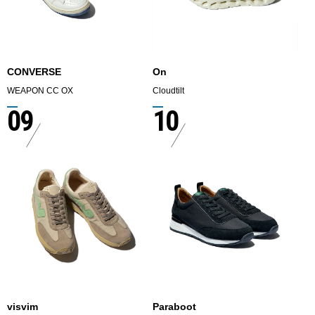
CONVERSE
On
WEAPON CC OX
Cloudtilt
09
10
visvim
Paraboot