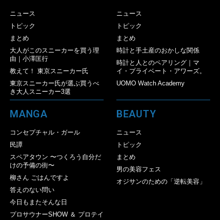
ニュース
ニュース
トピック
トピック
まとめ
まとめ
大人がこのスニーカーを買う理
時計と手土産のおかしな関係
由｜小澤匡行
時計と人とのペアリング｜マ
教えて！ 東京スニーカー氏
イ・プライベート・アワーズ。
東京スニーカー氏が選ぶ買うべ
UOMO Watch Academy
き大人スニーカー3選
MANGA
BEAUTY
コンセプチャル・ガール
ニュース
民譚
トピック
スペアタウン 〜つくろう自分だ
まとめ
けの予備の街〜
男の美容フェス
柳さん ごはんですよ
オジサンのための「逆転美容」
答えのない問い
今日もまたそんな日
プロサウナーSHOW ＆ プロテイ