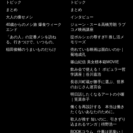
トピック
トピック
まとめ
まとめ
大人の痩せメシ
インタビュー
40歳からのメシ旅 爆食ウィーク
ジェーン・スー＆高橋芳朗 ラブ
エンド
コメ映画講座
「あの人」の定番メシを訪ね
掟ポルシェの尊すぎ!! 推し活メ
る。行きつけで、いつもの。
モリーズ
稲田俊輔のうまいものだらけ
売れている映画は面白いのか｜
菊地成孔
篠山紀信 美女標本箱MOVIE
飲み会で使える！ ポピュラー哲
学講座｜谷川嘉浩
長谷川町蔵が勝手に選ぶ、世界
のおじさん迷宮会
明日話したくなるアートの小噺
｜筧菜奈子
働くを再設計する 本当は働き
たくないあなたのために。
歌人が推す 短いのに、引きずり
込まれるマンガ｜枡野浩一
BOOKコラム 仕事は泥臭い｜