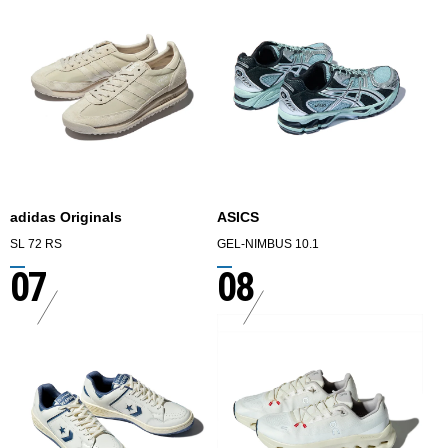
adidas Originals
ASICS
SL 72 RS
GEL-NIMBUS 10.1
07
08