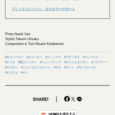
アシックスジャパン カスタマーサポート
Photo:Naoki Seo
Stylist:Takumi Urisaka
Composition & Text:Hisami Kotakemori
白スニーカー
スニーカー
アシックス
アディダス
コンバース
ナイキ
黒スニーカー
ニューバランス
オニツカタイガー
パラブーツ
サロモン
ジェイエムウエストン
ホカ
キーン
モンクレール
ビズビム
オン
SHARE!