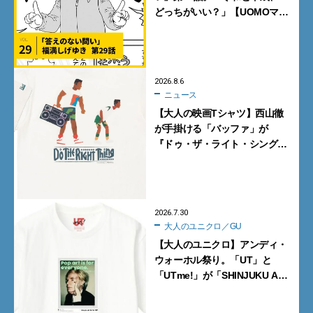
どっちがいい？」【UOMOマン
ガ】
2026.8.6
ニュース
【大人の映画Tシャツ】西山徹
が手掛ける「バッファ」が
『ドゥ・ザ・ライト・シング』
とコラボ！【8月8日発売】
2026.7.30
大人のユニクロ／GU
【大人のユニクロ】アンディ・
ウォーホル祭り。「UT」と
「UTme!」が「SHINJUKU ART
WEEK 2026」でアートに共
振！