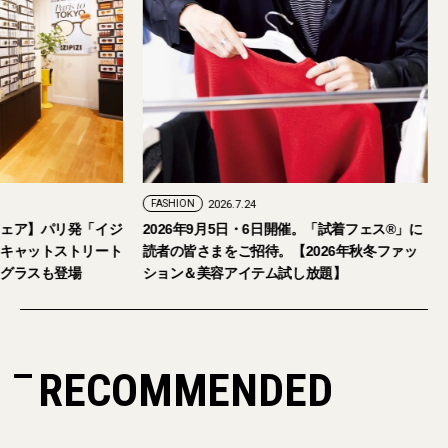
HION
2026.7.29
FASHION
2026.7.24
しゃれな大人のアイウェア】パリ発「イジ
2026年9月5日・6日開催。
」が国内初の旗艦店をキャットストリート
読者の皆さまをご招待。【2
ープン。日本限定サングラスも登場
ション＆美容アイテム試し
RECOMMENDED