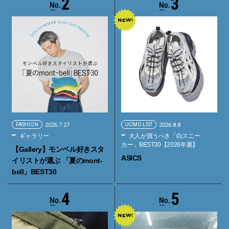
2
3
FASHION
2026.7.27
UOMO LIST
2026.8.8
ギャラリー
大人が買うべき「白スニー
カー」BEST30【2026年夏】
【Gallery】モンベル好きスタ
ASICS
イリストが選ぶ 「夏のmont-
bell」BEST30
4
5