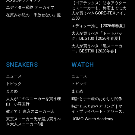
【ゴアテックス】防水アウター
エディター私物 アーカイブ
にスニーカーも。梅雨までに大
人が買うべきGORE-TEXアイテ
在原みゆ紀の「手放せない」服
ム30
エディター推し【2026年春夏】
大人が買うべき「トートバッ
グ」BEST30【2026年春夏】
大人が買うべき「黒スニーカ
ー」BEST30【2026年春】
SNEAKERS
WATCH
ニュース
ニュース
トピック
トピック
まとめ
まとめ
大人がこのスニーカーを買う理
時計と手土産のおかしな関係
由｜小澤匡行
時計と人とのペアリング｜マ
教えて！ 東京スニーカー氏
イ・プライベート・アワーズ。
東京スニーカー氏が選ぶ買うべ
UOMO Watch Academy
き大人スニーカー3選