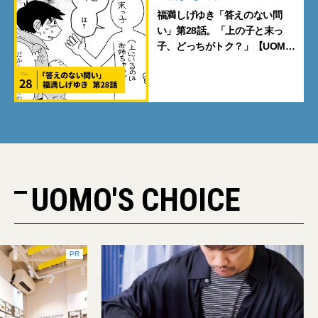
福満しげゆき「答えのない問
い」第28話。「上の子と末っ
子、どっちがトク？」【UOMO
マンガ】
UOMO'S CHOICE
PR