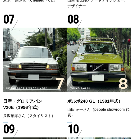
茨木 一綺さん（Cielbleu. 代表）
山崎 晴太郎／アートディレクター、
デザイナー
07
08
日産・グロリアバン
ボルボ240 GL（1981年式）
V20E（1996年式）
山田 昭一さん（people showroom 代
表）
瓜坂拓海さん（スタイリスト）
09
10