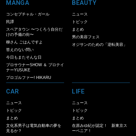
MANGA
BEAUTY
コンセプチャル・ガール
ニュース
民譚
トピック
スペアタウン 〜つくろう自分だ
まとめ
けの予備の街〜
男の美容フェス
柳さん ごはんですよ
オジサンのための「逆転美容」
答えのない問い
今日もまたそんな日
プロサウナーSHOW ＆ プロテイ
ナーYUSUKE
プロゴルファー! HIKARU
CAR
LIFE
ニュース
ニュース
トピック
トピック
まとめ
まとめ
文化系男子は電気自動車の夢を
在原みゆ紀が認定！ 新東京ス
見るか？
ーベニア！