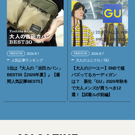
FASHION
2026.8.1
FASHION
2026.8.7
人気記事ランキング
大人のユニクロ／GU
1位は『大人の「吉田カバン」
【大人のジーユー】SNSで超
BEST30【2026年夏】』【週
バズってるカーディガン
間人気記事BEST5】
は？ 新生「GU」2026年秋冬
で大人メンズが買うべき12
選！【試着ルポ前編】