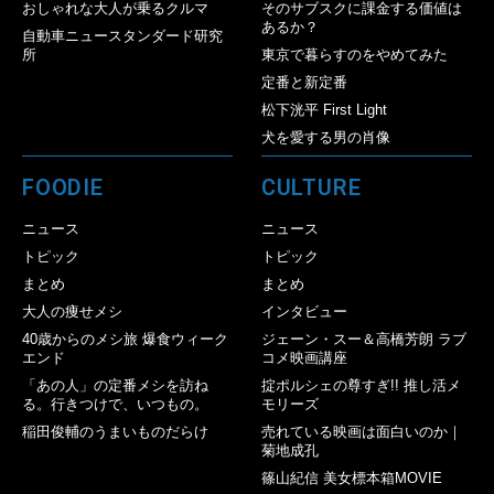
おしゃれな大人が乗るクルマ
そのサブスクに課金する価値は
あるか？
自動車ニュースタンダード研究
所
東京で暮らすのをやめてみた
定番と新定番
松下洸平 First Light
犬を愛する男の肖像
FOODIE
CULTURE
ニュース
ニュース
トピック
トピック
まとめ
まとめ
大人の痩せメシ
インタビュー
40歳からのメシ旅 爆食ウィーク
ジェーン・スー＆高橋芳朗 ラブ
エンド
コメ映画講座
「あの人」の定番メシを訪ね
掟ポルシェの尊すぎ!! 推し活メ
る。行きつけで、いつもの。
モリーズ
稲田俊輔のうまいものだらけ
売れている映画は面白いのか｜
菊地成孔
篠山紀信 美女標本箱MOVIE