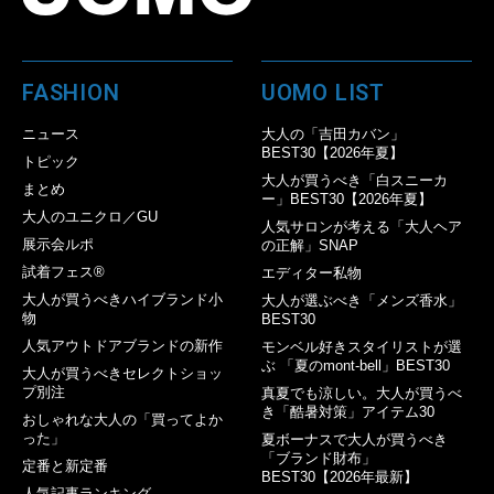
FASHION
UOMO LIST
ニュース
大人の「吉田カバン」
BEST30【2026年夏】
トピック
大人が買うべき「白スニーカ
まとめ
ー」BEST30【2026年夏】
大人のユニクロ／GU
人気サロンが考える「大人ヘア
展示会ルポ
の正解」SNAP
試着フェス®︎
エディター私物
大人が買うべきハイブランド小
大人が選ぶべき「メンズ香水」
物
BEST30
人気アウトドアブランドの新作
モンベル好きスタイリストが選
ぶ 「夏のmont-bell」BEST30
大人が買うべきセレクトショッ
プ別注
真夏でも涼しい。大人が買うべ
き「酷暑対策」アイテム30
おしゃれな大人の「買ってよか
った」
夏ボーナスで大人が買うべき
「ブランド財布」
定番と新定番
BEST30【2026年最新】
人気記事ランキング