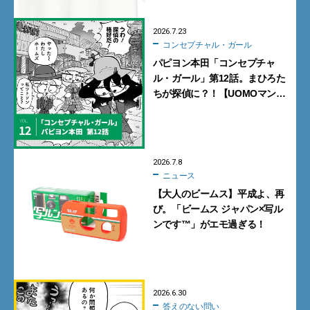
2026.7.23
コンセプチャル・ガール
パピヨン本田「コンセプチャ
ル・ガール」第12話。まひろた
ちが探偵に？！【UOMOマン
ガ】
2026.7.8
ニュース
【大人のビームス】平成よ、再
び。「ビームス ジャパン×写ル
ンです™」がエモ過ぎる！
2026.6.30
答えのない問い