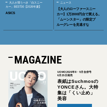
大人が買うべき「白スニー
ニュース
カー」BEST30【2026年夏】
【大人のローファースニー
ASICS
カー】1万2000円台で買える。
「ムーンスター」の限定ブ
ルーグレーを見逃すな
MAGAZINE
UOMO2026年8・9月合併号
6月25日発売
表紙はSuchmosの
YONCEさん。大特
集は「くい止め」
美容