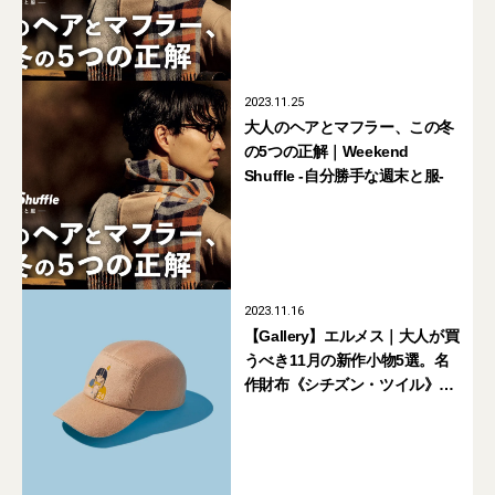
2023.11.25
大人のヘアとマフラー、この冬
の5つの正解｜Weekend
Shuffle -自分勝手な週末と服-
2023.11.16
【Gallery】エルメス｜大人が買
うべき11月の新作小物5選。名
作財布《シチズン・ツイル》
に、Apple Watch新作も！