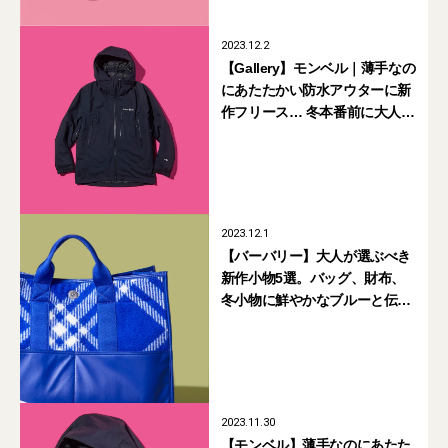
2023.12.2
【Gallery】モンベル｜薄手なの
にあたたかい防水アウターに新
作フリース… 冬本番前に大人が
買うべき8選
2023.12.1
【バーバリー】大人が選ぶべき
新作小物5選。バッグ、財布、
冬小物に鮮やかなブルーと伝統
のチェック柄が映える
2023.11.30
【モンベル】薄手なのにあたた