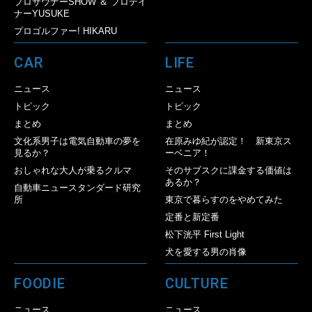
プロサウナーSHOW ＆ プロテイ
ナーYUSUKE
プロゴルファー! HIKARU
CAR
LIFE
ニュース
ニュース
トピック
トピック
まとめ
まとめ
文化系男子は電気自動車の夢を
在原みゆ紀が認定！ 新東京ス
見るか？
ーベニア！
おしゃれな大人が乗るクルマ
そのサブスクに課金する価値は
あるか？
自動車ニュースタンダード研究
所
東京で暮らすのをやめてみた
定番と新定番
松下洸平 First Light
犬を愛する男の肖像
FOODIE
CULTURE
ニュース
ニュース