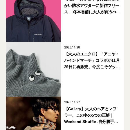
かい防水アウターに新作フリー
ス… 冬本番前に大人が買うべき
8選
2023.11.28
【大人のユニクロ】「アニヤ・
ハインドマーチ」コラボが11月
29日に再販売。今度こそゲット
だ！
2023.11.27
【Gallery】大人のヘアとマフ
ラー、この冬の5つの正解｜
Weekend Shuffle -自分勝手な
週末と服-