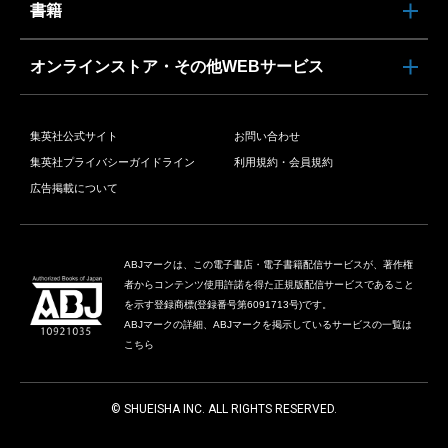
書籍
オンラインストア・その他WEBサービス
集英社公式サイト
お問い合わせ
集英社プライバシーガイドライン
利用規約・会員規約
広告掲載について
ABJマークは、この電子書店・電子書籍配信サービスが、著作権
者からコンテンツ使用許諾を得た正規版配信サービスであること
を示す登録商標(登録番号第6091713号)です。
ABJマークの詳細、ABJマークを掲示しているサービスの一覧は
こちら
© SHUEISHA INC. ALL RIGHTS RESERVED.