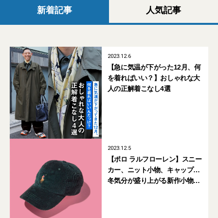
新着記事
人気記事
2023.12.6
【急に気温が下がった12月、何
を着ればいい？】おしゃれな大
人の正解着こなし4選
2023.12.5
【ポロ ラルフローレン】スニー
カー、ニット小物、キャップ…
冬気分が盛り上がる新作小物5
選