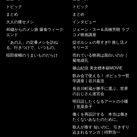
トピック
トピック
まとめ
まとめ
大人の痩せメシ
インタビュー
40歳からのメシ旅 爆食ウィーク
ジェーン・スー＆高橋芳朗 ラブ
エンド
コメ映画講座
「あの人」の定番メシを訪ね
掟ポルシェの尊すぎ!! 推し活メ
る。行きつけで、いつもの。
モリーズ
稲田俊輔のうまいものだらけ
売れている映画は面白いのか｜
菊地成孔
篠山紀信 美女標本箱MOVIE
飲み会で使える！ ポピュラー哲
学講座｜谷川嘉浩
長谷川町蔵が勝手に選ぶ、世界
のおじさん迷宮会
明日話したくなるアートの小噺
｜筧菜奈子
働くを再設計する 本当は働き
たくないあなたのために。
歌人が推す 短いのに、引きずり
込まれるマンガ｜枡野浩一