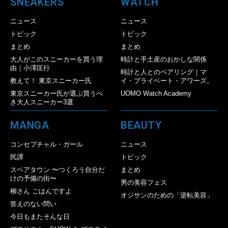
SNEAKERS
WATCH
ニュース
ニュース
トピック
トピック
まとめ
まとめ
大人がこのスニーカーを買う理
時計と手土産のおかしな関係
由｜小澤匡行
時計と人とのペアリング｜マ
教えて！ 東京スニーカー氏
イ・プライベート・アワーズ。
東京スニーカー氏が選ぶ買うべ
UOMO Watch Academy
き大人スニーカー3選
MANGA
BEAUTY
コンセプチャル・ガール
ニュース
民譚
トピック
スペアタウン 〜つくろう自分だ
まとめ
けの予備の街〜
男の美容フェス
柳さん ごはんですよ
オジサンのための「逆転美容」
答えのない問い
今日もまたそんな日