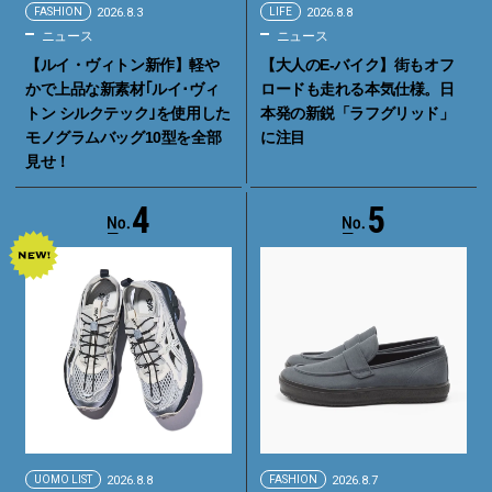
FASHION
2026.8.3
LIFE
2026.8.8
ニュース
ニュース
【ルイ・ヴィトン新作】軽や
【大人のE-バイク】街もオフ
かで上品な新素材｢ルイ･ヴィ
ロードも走れる本気仕様。日
トン シルクテック｣を使用した
本発の新鋭「ラフグリッド」
モノグラムバッグ10型を全部
に注目
見せ！
4
5
UOMO LIST
2026.8.8
FASHION
2026.8.7