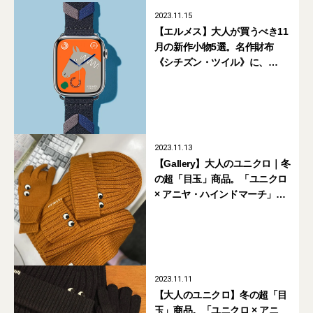
2023.11.15
【エルメス】大人が買うべき11
月の新作小物5選。名作財布
《シチズン・ツイル》に、
Apple Watch新作も！
2023.11.13
【Gallery】大人のユニクロ｜冬
の超「目玉」商品。「ユニクロ
× アニヤ・ハインドマーチ」を
誰よりも早く着てみたら…
2023.11.11
【大人のユニクロ】冬の超「目
玉」商品。「ユニクロ × アニ