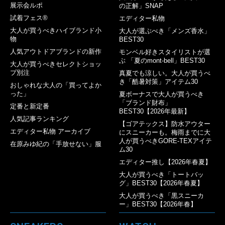
展示会ルポ
の正解」SNAP
試着フェス®︎
エディター私物
大人が買うべきハイブランド小
大人が選ぶべき「メンズ香水」
物
BEST30
人気アウトドアブランドの新作
モンベル好きスタイリストが選
ぶ 「夏のmont-bell」BEST30
大人が買うべきセレクトショッ
プ別注
真夏でも涼しい。大人が買うべ
き「酷暑対策」アイテム30
おしゃれな大人の「買ってよか
った」
夏ボーナスで大人が買うべき
「ブランド財布」
定番と新定番
BEST30【2026年最新】
人気記事ランキング
【ゴアテックス】防水アウター
エディター私物 アーカイブ
にスニーカーも。梅雨までに大
人が買うべきGORE-TEXアイテ
在原みゆ紀の「手放せない」服
ム30
エディター推し【2026年春夏】
大人が買うべき「トートバッ
グ」BEST30【2026年春夏】
大人が買うべき「黒スニーカ
ー」BEST30【2026年春】