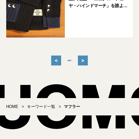
ヤ・ハインドマーチ」を誰より
も早く着てみたら…
<
>
...
4
5
6
7
...
HOME
キーワード一覧
マフラー