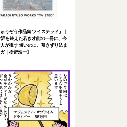
ゅうぞう作品集 ツイステッド』｜
生涯を終えた若き才能の一冊に、今
人が推す 短いのに、引きずり込ま
ンガ｜枡野浩一】