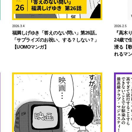
2026.3.4
2026.2.5
福満しげゆき「答えのない問い」第26話。
『高木り
「サプライズのお祝い、する？しない？」
24歳で
【UOMOマンガ】
浸る【歌
れるマ