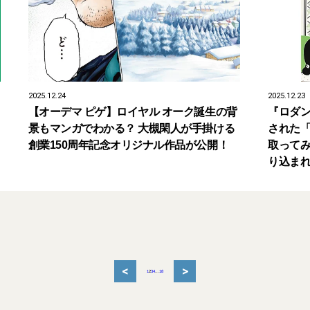
2025.12.24
2025.12.23
【オーデマ ピゲ】ロイヤル オーク誕生の背
『ロダン
景もマンガでわかる？ 大槻閑人が手掛ける
された「
創業150周年記念オリジナル作品が公開！
取ってみ
り込ま
<
>
1
2
3
4
...
18