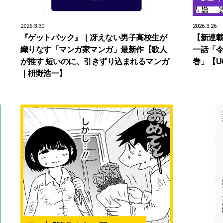
2026.3.30
2026.3.26
『ゲットバック』｜冴えない男子高校生が
【新連載
織りなす「マンガ家マンガ」最新作【歌人
一話「
が推す 短いのに、引きずり込まれるマンガ
巻」【U
｜枡野浩一】