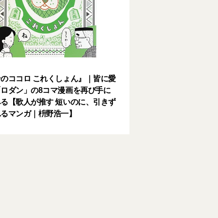
のココロ これくしょん』｜皆に愛
ロダン」の8コマ漫画を再び手に
る【歌人が推す 短いのに、引きず
れるマンガ｜枡野浩一】