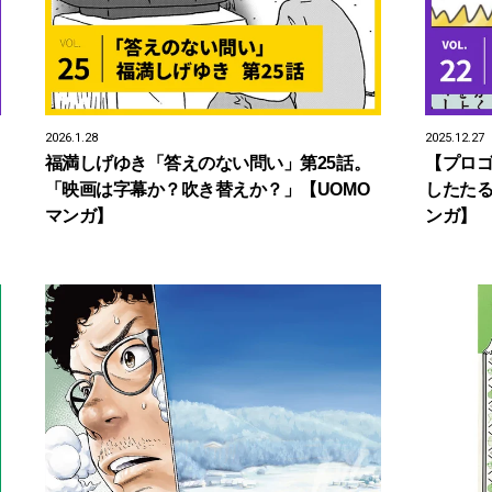
2026.1.28
2025.12.27
福満しげゆき「答えのない問い」第25話。
【プロゴ
「映画は字幕か？吹き替えか？」【UOMO
したたる
マンガ】
ンガ】