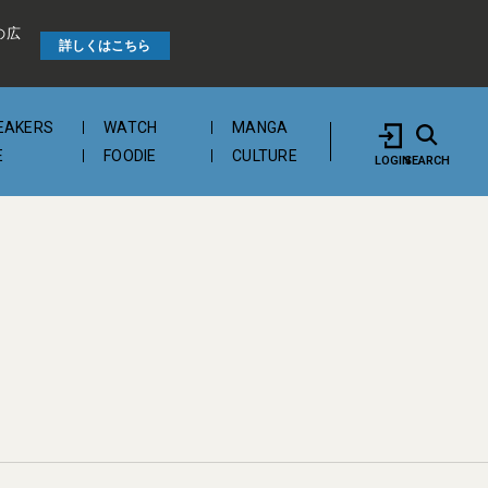
の広
詳しくはこちら
EAKERS
WATCH
MANGA
E
FOODIE
CULTURE
LOGIN
SEARCH