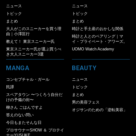
ニュース
ニュース
トピック
トピック
まとめ
まとめ
大人がこのスニーカーを買う理
時計と手土産のおかしな関係
由｜小澤匡行
時計と人とのペアリング｜マ
教えて！ 東京スニーカー氏
イ・プライベート・アワーズ。
東京スニーカー氏が選ぶ買うべ
UOMO Watch Academy
き大人スニーカー3選
MANGA
BEAUTY
コンセプチャル・ガール
ニュース
民譚
トピック
スペアタウン 〜つくろう自分だ
まとめ
けの予備の街〜
男の美容フェス
柳さん ごはんですよ
オジサンのための「逆転美容」
答えのない問い
今日もまたそんな日
プロサウナーSHOW ＆ プロテイ
ナーYUSUKE