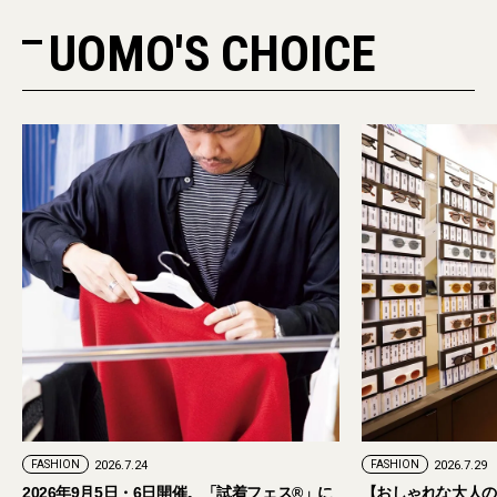
UOMO'S CHOICE
PR
FASHION
2026.7.29
。「試着フェス®︎」に
【おしゃれな大人のアイウェア】パリ発「イジ