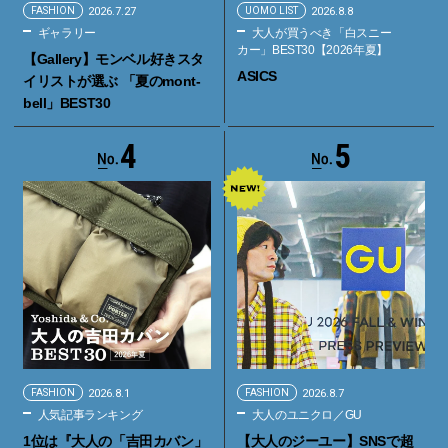
FASHION
2026.7.27
UOMO LIST
2026.8.8
ギャラリー
大人が買うべき「白スニー
カー」BEST30【2026年夏】
【Gallery】モンベル好きスタ
ASICS
イリストが選ぶ 「夏のmont-
bell」BEST30
4
5
FASHION
2026.8.1
FASHION
2026.8.7
人気記事ランキング
大人のユニクロ／GU
1位は『大人の「吉田カバン」
【大人のジーユー】SNSで超