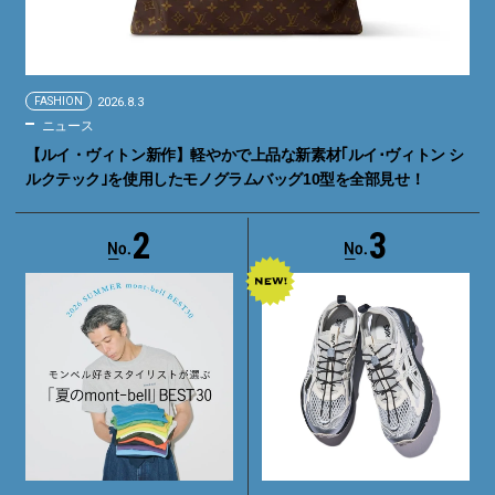
FASHION
2026.8.3
ニュース
【ルイ・ヴィトン新作】軽やかで上品な新素材｢ルイ･ヴィトン シ
ルクテック｣を使用したモノグラムバッグ10型を全部見せ！
2
3