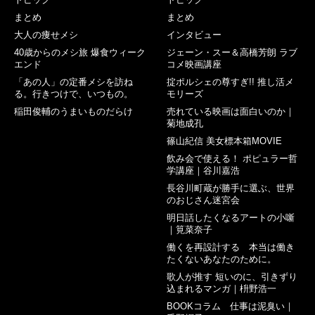
まとめ
まとめ
大人の痩せメシ
インタビュー
40歳からのメシ旅 爆食ウィーク
ジェーン・スー＆高橋芳朗 ラブ
エンド
コメ映画講座
「あの人」の定番メシを訪ね
掟ポルシェの尊すぎ!! 推し活メ
る。行きつけで、いつもの。
モリーズ
稲田俊輔のうまいものだらけ
売れている映画は面白いのか｜
菊地成孔
篠山紀信 美女標本箱MOVIE
飲み会で使える！ ポピュラー哲
学講座｜谷川嘉浩
長谷川町蔵が勝手に選ぶ、世界
のおじさん迷宮会
明日話したくなるアートの小噺
｜筧菜奈子
働くを再設計する 本当は働き
たくないあなたのために。
歌人が推す 短いのに、引きずり
込まれるマンガ｜枡野浩一
BOOKコラム 仕事は泥臭い｜