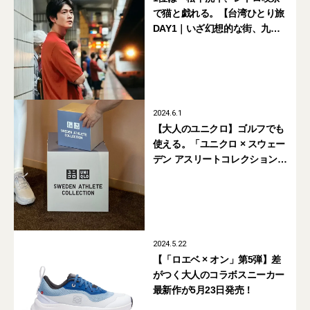
で猫と戯れる。【台湾ひとり旅
DAY1｜いざ幻想的な街、九份
へ】』【週間人気記事BEST5】
2024.6.1
【大人のユニクロ】ゴルフでも
使える。「ユニクロ × スウェー
デン アスリートコレクション」
を全部着てみた！【試着ルポ】
2024.5.22
【「ロエベ × オン」第5弾】差
がつく大人のコラボスニーカー
最新作が5月23日発売！