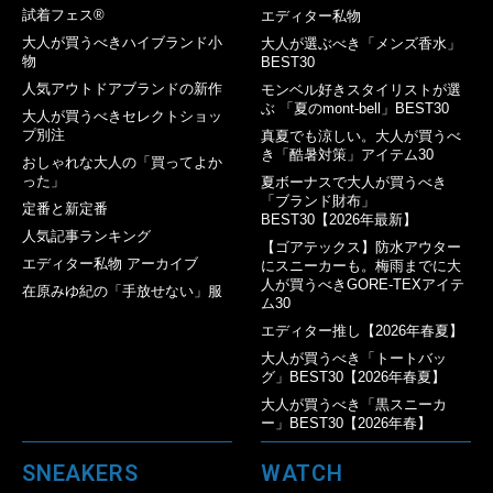
試着フェス®︎
エディター私物
大人が買うべきハイブランド小
大人が選ぶべき「メンズ香水」
物
BEST30
人気アウトドアブランドの新作
モンベル好きスタイリストが選
ぶ 「夏のmont-bell」BEST30
大人が買うべきセレクトショッ
プ別注
真夏でも涼しい。大人が買うべ
き「酷暑対策」アイテム30
おしゃれな大人の「買ってよか
った」
夏ボーナスで大人が買うべき
「ブランド財布」
定番と新定番
BEST30【2026年最新】
人気記事ランキング
【ゴアテックス】防水アウター
エディター私物 アーカイブ
にスニーカーも。梅雨までに大
人が買うべきGORE-TEXアイテ
在原みゆ紀の「手放せない」服
ム30
エディター推し【2026年春夏】
大人が買うべき「トートバッ
グ」BEST30【2026年春夏】
大人が買うべき「黒スニーカ
ー」BEST30【2026年春】
SNEAKERS
WATCH