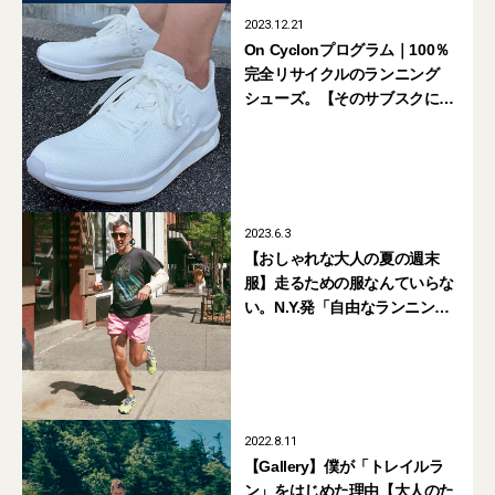
2023.12.21
On Cyclonプログラム｜100％
完全リサイクルのランニング
シューズ。【そのサブスクに課
金する価値はあるか？ Vol.8】
2023.6.3
【おしゃれな大人の夏の週末
服】走るための服なんていらな
い。N.Y.発「自由なランニング
ウェア」の流儀
2022.8.11
【Gallery】僕が「トレイルラ
ン」をはじめた理由【大人のた