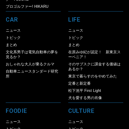
プロゴルファー! HIKARU
CAR
LIFE
ニュース
ニュース
トピック
トピック
まとめ
まとめ
文化系男子は電気自動車の夢を
在原みゆ紀が認定！ 新東京ス
見るか？
ーベニア！
おしゃれな大人が乗るクルマ
そのサブスクに課金する価値は
あるか？
自動車ニュースタンダード研究
所
東京で暮らすのをやめてみた
定番と新定番
松下洸平 First Light
犬を愛する男の肖像
FOODIE
CULTURE
ニュース
ニュース
トピック
トピック