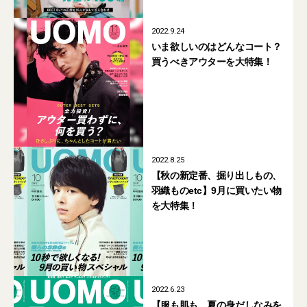
2022.9.24
いま欲しいのはどんなコート？
買うべきアウターを大特集！
2022.8.25
【秋の新定番、掘り出しもの、
羽織ものetc】9月に買いたい物
を大特集！
2022.6.23
【服も肌も、夏の身だしなみを