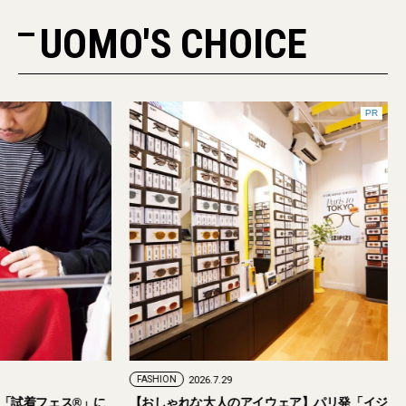
UOMO'S CHOICE
PR
FASHION
2026.7.29
。「試着フェス®︎」に
【おしゃれな大人のアイウェア】パリ発「イジ