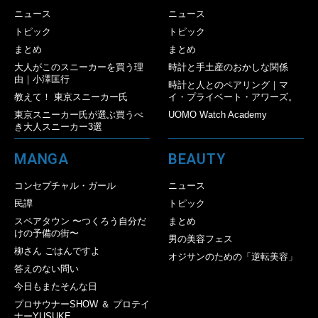
ニュース
ニュース
トピック
トピック
まとめ
まとめ
大人がこのスニーカーを買う理
時計と手土産のおかしな関係
由｜小澤匡行
時計と人とのペアリング｜マ
教えて！ 東京スニーカー氏
イ・プライベート・アワーズ。
東京スニーカー氏が選ぶ買うべ
UOMO Watch Academy
き大人スニーカー3選
MANGA
BEAUTY
コンセプチャル・ガール
ニュース
民譚
トピック
スペアタウン 〜つくろう自分だ
まとめ
けの予備の街〜
男の美容フェス
柳さん ごはんですよ
オジサンのための「逆転美容」
答えのない問い
今日もまたそんな日
プロサウナーSHOW ＆ プロテイ
ナーYUSUKE