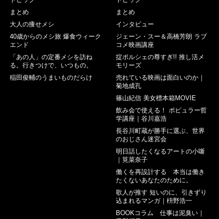
まとめ
まとめ
大人の痩せメシ
インタビュー
40歳からのメシ旅 爆食ウィーク
ジェーン・スー＆高橋芳朗 ラブ
エンド
コメ映画講座
「あの人」の定番メシを訪ね
掟ポルシェの尊すぎ!! 推し活メ
る。行きつけで、いつもの。
モリーズ
稲田俊輔のうまいものだらけ
売れている映画は面白いのか｜
菊地成孔
篠山紀信 美女標本箱MOVIE
飲み会で使える！ ポピュラー哲
学講座｜谷川嘉浩
長谷川町蔵が勝手に選ぶ、世界
のおじさん迷宮会
明日話したくなるアートの小噺
｜筧菜奈子
働くを再設計する 本当は働き
たくないあなたのために。
歌人が推す 短いのに、引きずり
込まれるマンガ｜枡野浩一
BOOKコラム 仕事は泥臭い｜