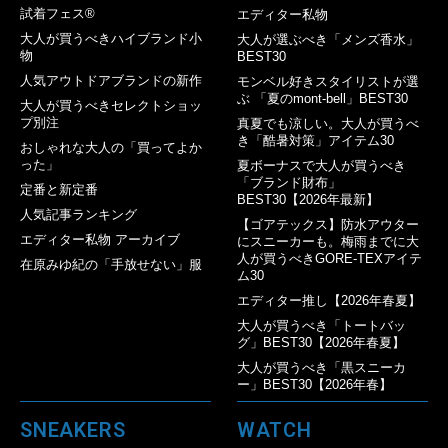
試着フェス®︎
エディター私物
大人が買うべきハイブランド小
大人が選ぶべき「メンズ香水」
物
BEST30
人気アウトドアブランドの新作
モンベル好きスタイリストが選
ぶ 「夏のmont-bell」BEST30
大人が買うべきセレクトショッ
プ別注
真夏でも涼しい。大人が買うべ
き「酷暑対策」アイテム30
おしゃれな大人の「買ってよか
った」
夏ボーナスで大人が買うべき
「ブランド財布」
定番と新定番
BEST30【2026年最新】
人気記事ランキング
【ゴアテックス】防水アウター
エディター私物 アーカイブ
にスニーカーも。梅雨までに大
人が買うべきGORE-TEXアイテ
在原みゆ紀の「手放せない」服
ム30
エディター推し【2026年春夏】
大人が買うべき「トートバッ
グ」BEST30【2026年春夏】
大人が買うべき「黒スニーカ
ー」BEST30【2026年春】
SNEAKERS
WATCH