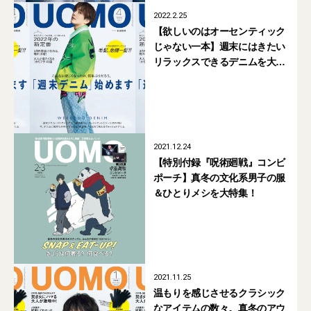
2022.2.25
【欲しいのはオーセンティック
じゃない一本】週末にはきたい
リラックスできるデニムを大特
集！
2021.12.24
【特別付録『呪術廻戦』コンビ
ポーチ】真冬の文化系男子の服
＆ひとりメシを大特集！
2021.11.25
温もりを感じさせるクラシック
なアイテムの数々。真冬のアウ