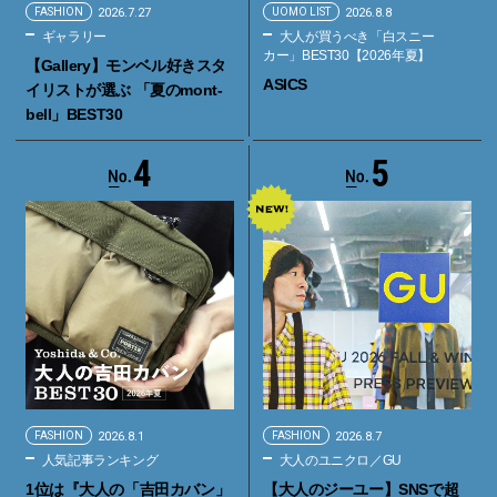
FASHION
2026.7.27
UOMO LIST
2026.8.8
ギャラリー
大人が買うべき「白スニー
カー」BEST30【2026年夏】
【Gallery】モンベル好きスタ
ASICS
イリストが選ぶ 「夏のmont-
bell」BEST30
4
5
FASHION
2026.8.1
FASHION
2026.8.7
人気記事ランキング
大人のユニクロ／GU
1位は『大人の「吉田カバン」
【大人のジーユー】SNSで超