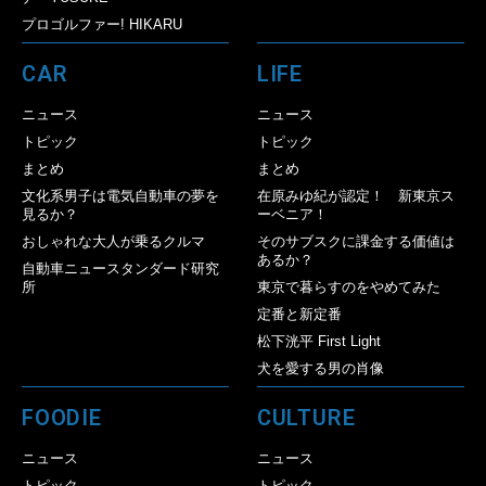
プロゴルファー! HIKARU
CAR
LIFE
ニュース
ニュース
トピック
トピック
まとめ
まとめ
文化系男子は電気自動車の夢を
在原みゆ紀が認定！ 新東京ス
見るか？
ーベニア！
おしゃれな大人が乗るクルマ
そのサブスクに課金する価値は
あるか？
自動車ニュースタンダード研究
所
東京で暮らすのをやめてみた
定番と新定番
松下洸平 First Light
犬を愛する男の肖像
FOODIE
CULTURE
ニュース
ニュース
トピック
トピック