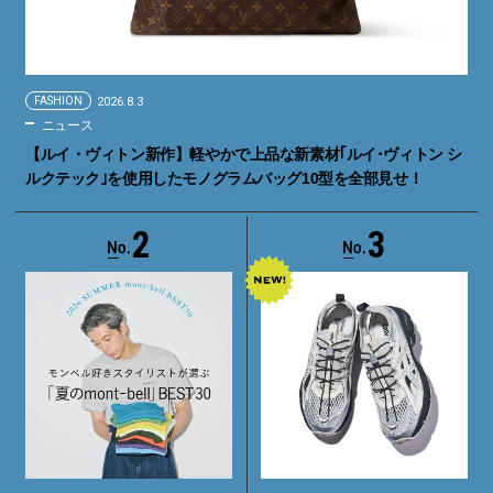
FASHION
2026.8.3
ニュース
【ルイ・ヴィトン新作】軽やかで上品な新素材｢ルイ･ヴィトン シ
ルクテック｣を使用したモノグラムバッグ10型を全部見せ！
2
3